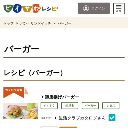
本文へジャンプする。
ページの先頭です。
ログイン
ここからサイト内共通メニューです。
サイト内共通メニューをスキップする
サイト内共通メニューここまで。
ここから現在位置です。
トップ
>
パン・サンドイッチ
>
バーガー
現在位置ここまで
バーガー
レシピ（バーガー）
鶏唐揚げバーガー
すくすく
幼児食
バーガー
レタス
生活クラブカタログさん