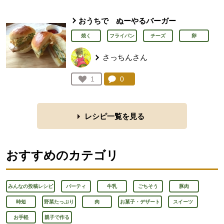
おうちで ぬーやるバーガー
焼く
フライパン
チーズ
卵
さっちんさん
コメント：
0
件。コメントを見る。
お気に入り登録：
1
人が登録
レシピ一覧を見る
おすすめのカテゴリ
みんなの投稿レシピ
パーティ
牛乳
ごちそう
豚肉
時短
野菜たっぷり
肉
お菓子・デザート
スイーツ
お手軽
親子で作る