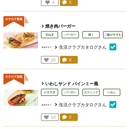
コメント：
0
件。コメントを見る。
お気に入り登録：
4
人が登録
焼き肉バーガー
玉ねぎ
バーガー
焼く
ご飯がすすむ
生活クラブカタログさん
コメント：
0
件。コメントを見る。
お気に入り登録：
10
人が登録
いわしサンド バインミー風
ビオサポ
バーガー
エスニック
いわし
生活クラブカタログさん
コメント：
0
件。コメントを見る。
お気に入り登録：
10
人が登録