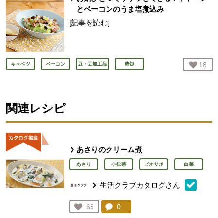
とベーコンのうま塩煮込み
[記事を読む]
お気
18
人
キャベツ
ベーコン
豆・豆加工品
時短
関連レシピ
あさりのクリーム煮
あさり
小松菜
ビオサポ
白菜
生活クラブカタログさん
コメント：
0
件。コメントを見る。
お気に入り登録：
66
人が登録