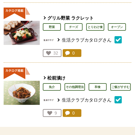
グリル野菜 ラクレット
野菜
チーズ
とりわけ食
オーブン
生活クラブカタログさん
コメント：
0
件。コメントを見る。
お気に入り登録：
32
人が登録
松前漬け
魚介
その他調理法
和食
ご飯がすすむ
生活クラブカタログさん
コメント：
0
件。コメントを見る。
お気に入り登録：
9
人が登録