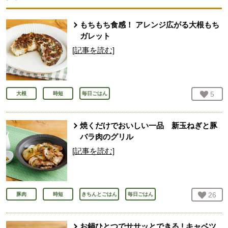
もちもち食感！ アレンジ広がる大根もち
ガレット
[記事を読む]
お気
5
人
大根
時短
毎日ごはん
焼くだけでおいしい一品 新玉ねぎと豚
バラ肉のグリル
[記事を読む]
お気
26
人
豚肉
時短
きちんとごはん
毎日ごはん
お鍋ひとつでササッとできる ! キャベツ