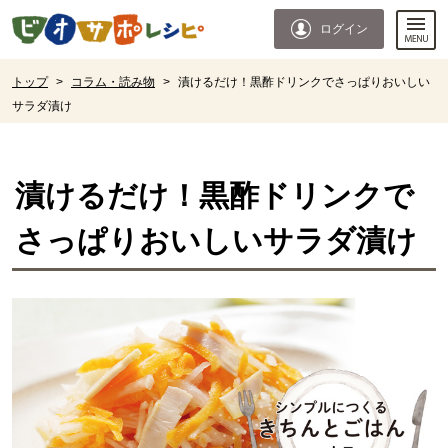
本文へジャンプする。
ページの先頭です。
ログイン
ここからサイト内共通メニューです。
サイト内共通メニューをスキップする
サイト内共通メニューここまで。
ここから現在位置です。
トップ
>
コラム・読み物
>
漬けるだけ！黒酢ドリンクでさっぱりおいしい
サラダ漬け
現在位置ここまで
漬けるだけ！黒酢ドリンクで
さっぱりおいしいサラダ漬け