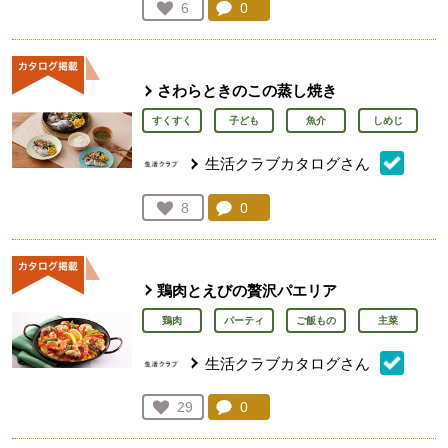
コメント：
0
件。コメントを見る。
お気に入り登録：
6
人が登録
さわらときのこの蒸し焼き
すくすく
子ども
魚介
しめじ
生活クラブカタログさん
コメント：
0
件。コメントを見る。
お気に入り登録：
8
人が登録
鶏肉とえびの贅沢パエリア
鶏肉
パーティ
ご飯もの
主菜
生活クラブカタログさん
コメント：
0
件。コメントを見る。
お気に入り登録：
29
人が登録