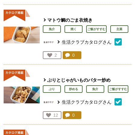
マトウ鯛のごま衣焼き
魚介
焼く
ご飯がすすむ
主菜
生活クラブカタログさん
コメント：
0
件。コメントを見る。
お気に入り登録：
2
人が登録
ぶりとじゃがいものバター炒め
ぶり
炒める
魚介
ご飯がすすむ
生活クラブカタログさん
コメント：
0
件。コメントを見る。
お気に入り登録：
12
人が登録