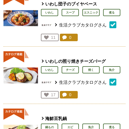
いわし団子のブイヤベース
いわし
スープ
エスニック
煮る
生活クラブカタログさん
コメント：
0
件。コメントを見る。
お気に入り登録：
11
人が登録
いわしの照り焼きチーズバーグ
いわし
チーズ
焼く
魚介
生活クラブカタログさん
コメント：
0
件。コメントを見る。
お気に入り登録：
17
人が登録
海鮮豆乳鍋
鍋もの
エビ
魚介
煮る