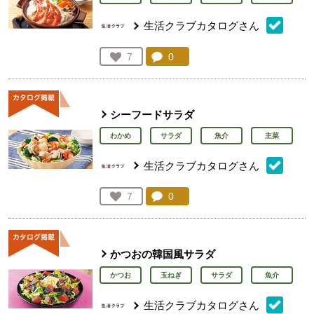
生活クラブカタログさん
コメント：
0
件。コメントを見る。
お気に入り登録：
7
人が登録
シーフードサラダ
わかめ
サラダ
魚介
主菜
生活クラブカタログさん
コメント：
0
件。コメントを見る。
お気に入り登録：
7
人が登録
かつおの韓国風サラダ
かつお
玉ねぎ
サラダ
魚介
生活クラブカタログさん