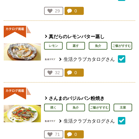
コメント：
0
件。コメントを見る。
お気に入り登録：
29
人が登録
真だらのレモンバター蒸し
レモン
蒸す
魚介
ご飯がすすむ
生活クラブカタログさん
コメント：
0
件。コメントを見る。
お気に入り登録：
32
人が登録
さんまのバジルパン粉焼き
焼く
魚介
ご飯がすすむ
主菜
生活クラブカタログさん
コメント：
0
件。コメントを見る。
お気に入り登録：
71
人が登録