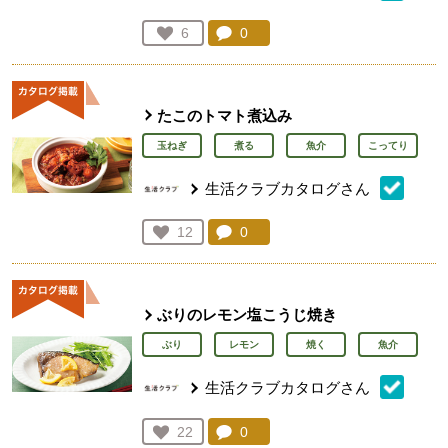
コメント：
0
件。コメントを見る。
お気に入り登録：
6
人が登録
たこのトマト煮込み
玉ねぎ
煮る
魚介
こってり
生活クラブカタログさん
コメント：
0
件。コメントを見る。
お気に入り登録：
12
人が登録
ぶりのレモン塩こうじ焼き
ぶり
レモン
焼く
魚介
生活クラブカタログさん
コメント：
0
件。コメントを見る。
お気に入り登録：
22
人が登録