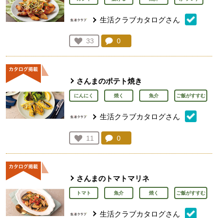
生活クラブカタログさん
コメント：
0
件。コメントを見る。
お気に入り登録：
33
人が登録
さんまのポテト焼き
にんにく
焼く
魚介
ご飯がすすむ
生活クラブカタログさん
コメント：
0
件。コメントを見る。
お気に入り登録：
11
人が登録
さんまのトマトマリネ
トマト
魚介
焼く
ご飯がすすむ
生活クラブカタログさん