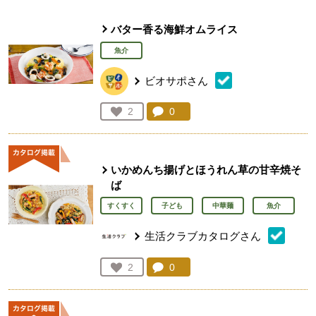
バター香る海鮮オムライス
魚介
ビオサポさん
コメント：
0
件。コメントを見る。
お気に入り登録：
2
人が登録
いかめんち揚げとほうれん草の甘辛焼そ
ば
すくすく
子ども
中華麺
魚介
生活クラブカタログさん
コメント：
0
件。コメントを見る。
お気に入り登録：
2
人が登録