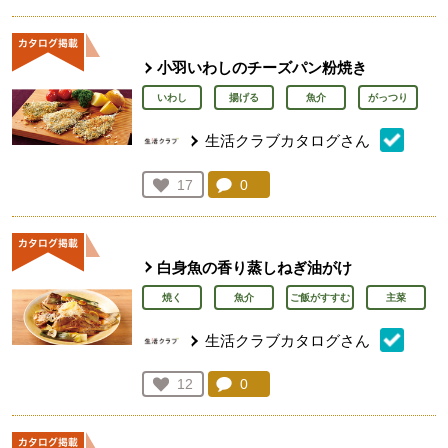
小羽いわしのチーズパン粉焼き
いわし
揚げる
魚介
がっつり
生活クラブカタログさん
コメント：
0
件。コメントを見る。
お気に入り登録：
17
人が登録
白身魚の香り蒸しねぎ油がけ
焼く
魚介
ご飯がすすむ
主菜
生活クラブカタログさん
コメント：
0
件。コメントを見る。
お気に入り登録：
12
人が登録