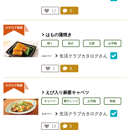
コメント：
0
件。コメントを見る。
お気に入り登録：
12
人が登録
はもの蒲焼き
焼く
魚介
主菜
お手軽
生活クラブカタログさん
コメント：
0
件。コメントを見る。
お気に入り登録：
3
人が登録
えび入り麻婆キャベツ
キャベツ
電子レンジ
お手軽
時短
生活クラブカタログさん
コメント：
0
件。コメントを見る。
お気に入り登録：
18