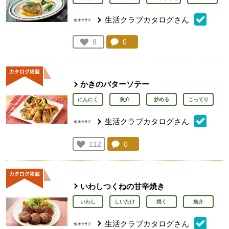
生活クラブカタログさん
コメント：
0
件。コメントを見る。
お気に入り登録：
8
人が登録
かきのバターソテー
にんにく
魚介
炒める
こってり
生活クラブカタログさん
コメント：
0
件。コメントを見る。
お気に入り登録：
112
人が登録
いわしつくねの甘辛焼き
いわし
しいたけ
焼く
魚介
生活クラブカタログさん