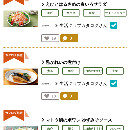
えびとはるさめの春いろサラダ
エビ
サラダ
魚介
サイドメニュー
生活クラブカタログさん
コメント：
0
件。コメントを見る。
お気に入り登録：
19
人が登録
黒がれいの煮付け
煮る
魚介
ご飯がすすむ
主菜
生活クラブカタログさん
コメント：
0
件。コメントを見る。
お気に入り登録：
18
人が登録
マトウ鯛のポワレ ゆずみそソース
魚介
焼く
ご飯がすすむ
フレンチ