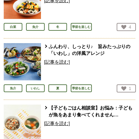
[記事を読む]
お気
4
白菜
魚介
冬
季節を楽しむ
人が
ふんわり、しっとり♪ 旨みたっぷりの
「いわし」の洋風アレンジ
[記事を読む]
お気
1
魚介
いわし
夏
季節を楽しむ
人が
【子どもごはん相談室】お悩み：子ども
が魚をあまり食べてくれません…
[記事を読む]