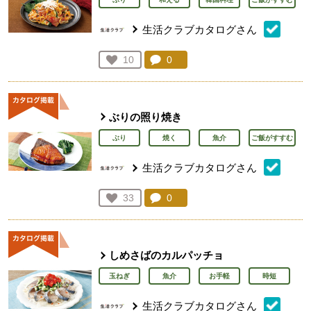
生活クラブカタログさん
コメント：
0
件。コメントを見る。
お気に入り登録：
10
人が登録
ぶりの照り焼き
ぶり
焼く
魚介
ご飯がすすむ
生活クラブカタログさん
コメント：
0
件。コメントを見る。
お気に入り登録：
33
人が登録
しめさばのカルパッチョ
玉ねぎ
魚介
お手軽
時短
生活クラブカタログさん