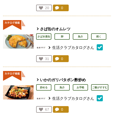
コメント：
0
件。コメントを見る。
お気に入り登録：
20
人が登録
さば缶のオムレツ
さば水煮缶
卵
魚介
焼く
生活クラブカタログさん
コメント：
0
件。コメントを見る。
お気に入り登録：
31
人が登録
いかのガリバタポン酢炒め
炒める
魚介
お手軽
ご飯がすすむ
生活クラブカタログさん
コメント：
0
件。コメントを見る。
お気に入り登録：
67
人が登録