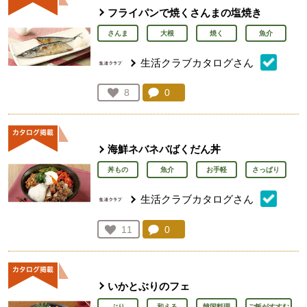
フライパンで焼くさんまの塩焼き
さんま
大根
焼く
魚介
生活クラブカタログさん
コメント：
0
件。コメントを見る。
お気に入り登録：
8
人が登録
海鮮ネバネバばくだん丼
丼もの
魚介
お手軽
さっぱり
生活クラブカタログさん
コメント：
0
件。コメントを見る。
お気に入り登録：
11
人が登録
いかとぶりのフェ
ぶり
和える
韓国料理
ご飯がすすむ