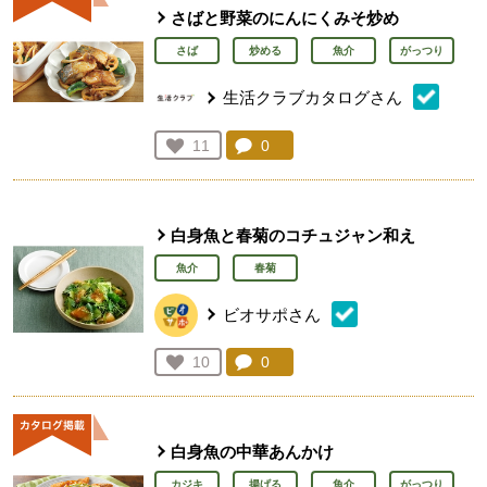
さばと野菜のにんにくみそ炒め
さば
炒める
魚介
がっつり
生活クラブカタログさん
コメント：
0
件。コメントを見る。
お気に入り登録：
11
人が登録
白身魚と春菊のコチュジャン和え
魚介
春菊
ビオサポさん
コメント：
0
件。コメントを見る。
お気に入り登録：
10
人が登録
白身魚の中華あんかけ
カジキ
揚げる
魚介
がっつり