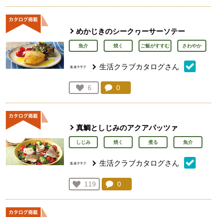
めかじきのシークヮーサーソテー
魚介
焼く
ご飯がすすむ
さわやか
生活クラブカタログさん
コメント：
0
件。コメントを見る。
お気に入り登録：
6
人が登録
真鯛としじみのアクアパッツァ
しじみ
焼く
煮る
魚介
生活クラブカタログさん
コメント：
0
件。コメントを見る。
お気に入り登録：
119
人が登録