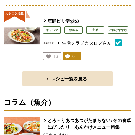
人が登録
海鮮ピリ辛炒め
キャベツ
炒める
主菜
ご飯がすすむ
生活クラブカタログさん
コメント：
0
件。コメントを見る。
お気に入り登録：
13
人が登録
レシピ一覧を見る
コラム（
魚介
）
とろ～りあつあつがたまらない♪冬の食卓
にぴったり、あんかけメニュー特集