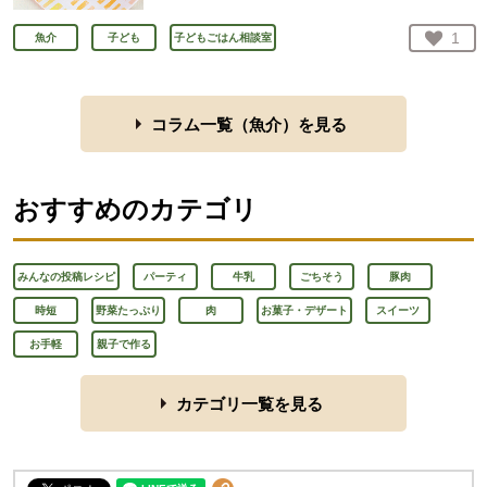
お気
1
魚介
子ども
子どもごはん相談室
人が
コラム一覧（
魚介
）を見る
おすすめのカテゴリ
みんなの投稿レシピ
パーティ
牛乳
ごちそう
豚肉
時短
野菜たっぷり
肉
お菓子・デザート
スイーツ
お手軽
親子で作る
カテゴリ一覧を見る