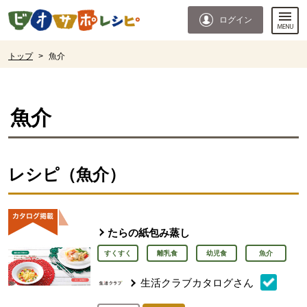
本文へジャンプする。
ページの先頭です。
ログイン
ここからサイト内共通メニューです。
サイト内共通メニューをスキップする
サイト内共通メニューここまで。
ここから現在位置です。
トップ
>
魚介
現在位置ここまで
魚介
レシピ（魚介）
たらの紙包み蒸し
すくすく
離乳食
幼児食
魚介
生活クラブカタログさん