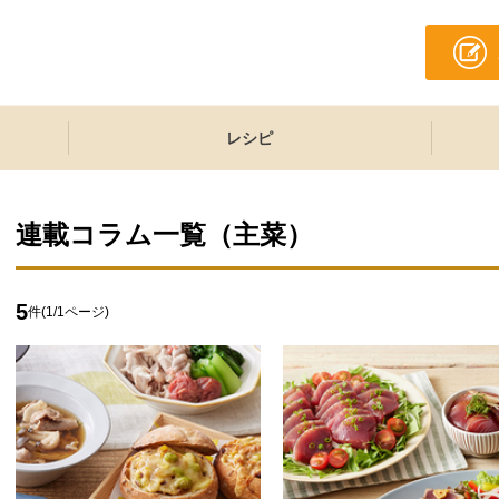
レシピ
連載コラム一覧（
主菜
）
5
件(
1
/
1
ページ)