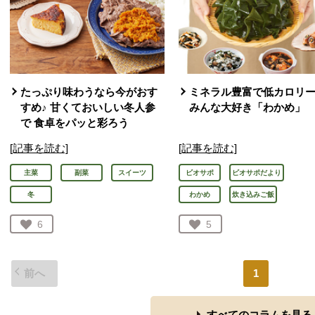
たっぷり味わうなら今がおす
ミネラル豊富で低カロリ
すめ♪ 甘くておいしい冬人参
みんな大好き「わかめ」
で 食卓をパッと彩ろう
[記事を読む]
[記事を読む]
主菜
副菜
スイーツ
ビオサポ
ビオサポだより
冬
わかめ
炊き込みご飯
お気に入り登録：
6
お気に入り登録：
5
人が登録
人が登録
前へ
1
すべてのコラムを見る