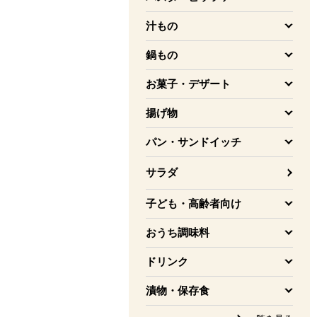
を開く
汁もの
を開く
鍋もの
を開く
お菓子・デザート
を開く
揚げ物
を開く
パン・サンドイッチ
を開く
サラダ
子ども・高齢者向け
を開く
おうち調味料
を開く
ドリンク
を開く
漬物・保存食
を開く