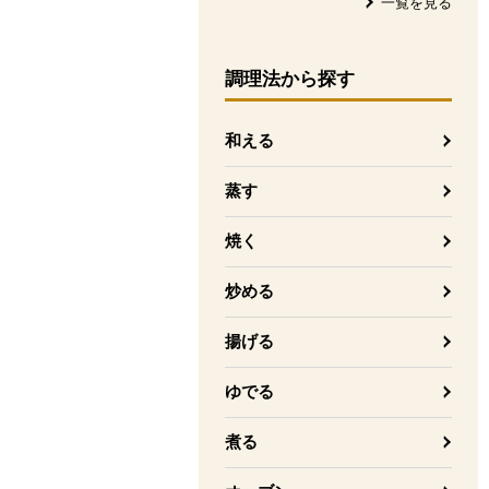
一覧を見る
調理法
から探す
和える
蒸す
焼く
炒める
揚げる
ゆでる
煮る