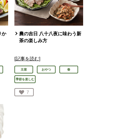
りか
農の吉日 八十八夜に味わう新
茶の楽しみ方
[記事を読む]
主菜
おやつ
春
季節を楽しむ
お気に入り登録：
7
人が登録