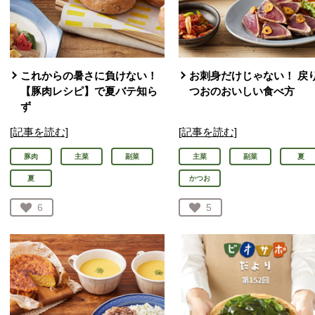
これからの暑さに負けない！
お刺身だけじゃない！ 戻
【豚肉レシピ】で夏バテ知ら
つおのおいしい食べ方
ず
[記事を読む]
[記事を読む]
豚肉
主菜
副菜
主菜
副菜
夏
夏
かつお
お気に入り登録：
6
お気に入り登録：
5
人が登録
人が登録