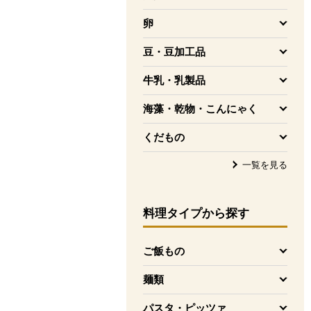
を開く
卵
を開く
豆・豆加工品
を開く
牛乳・乳製品
を開く
海藻・乾物・こんにゃく
を開く
くだもの
を開く
一覧を見る
料理タイプ
から探す
ご飯もの
を開く
麺類
を開く
パスタ・ピッツァ