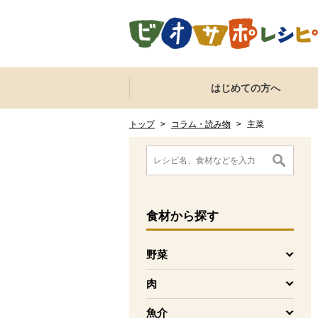
本文へジャンプする。
ページの先頭です。
ここからサイト内共通メニューです。
サイト内共通メニューをスキップする
はじめての方へ
サイト内共通メニューここまで。
ここから現在位置です。
現在位置ここまで
トップ
>
コラム・読み物
>
主菜
ここから消費材検索メニューです。
消費材検索メニューここまで。
ここから本文です。
食材
から探す
野菜
を開く
肉
を開く
魚介