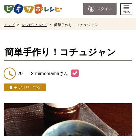
本文へジャンプする。
ページの先頭です。
ログイン
ここからサイト内共通メニューです。
サイト内共通メニューをスキップする
サイト内共通メニューここまで。
ここから現在位置です。
トップ
>
レシピについて
>
簡単手作り！コチュジャン
現在位置ここまで
簡単手作り！コチュジャン
20
mimomama
さん
フォローする