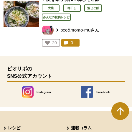
大葉
梅干し
混ぜご飯
みんなの投稿レシピ
bee&momo-muさん
コメント：
0
件。コメントを見る。
お気に入り登録：
20
人が登録
ビオサポの
SNS公式アカウント
Instagram
Facebook
別のウィンドウで開きます。
別のウィンドウで開きます
本文ここまで。
ここから共通フッターメニューです。
レシピ
連載コラム