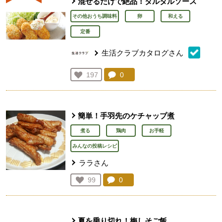
混ぜるだけで絶品！タルタルソース
その他おうち調味料
卵
和える
定番
生活クラブカタログさん
コメント：
0
件。コメントを見る。
お気に入り登録：
197
人が登録
簡単！手羽先のケチャップ煮
煮る
鶏肉
お手軽
みんなの投稿レシピ
ララさん
コメント：
0
件。コメントを見る。
お気に入り登録：
99
人が登録
夏を乗り切れ！梅しそご飯