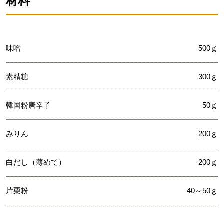
材料
味噌
500ｇ
素精糖
300ｇ
韓国粉唐辛子
50ｇ
みりん
200ｇ
白だし（薄めて）
200ｇ
片栗粉
40～50ｇ