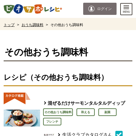
本文へジャンプする。
ページの先頭です。
ログイン
ここからサイト内共通メニューです。
サイト内共通メニューをスキップする
サイト内共通メニューここまで。
ここから現在位置です。
トップ
>
おうち調味料
>
その他おうち調味料
現在位置ここまで
その他おうち調味料
レシピ（その他おうち調味料）
混ぜるだけサーモンタルタルディップ
その他おうち調味料
和える
副菜
フレンチ
生活クラブカタログさん