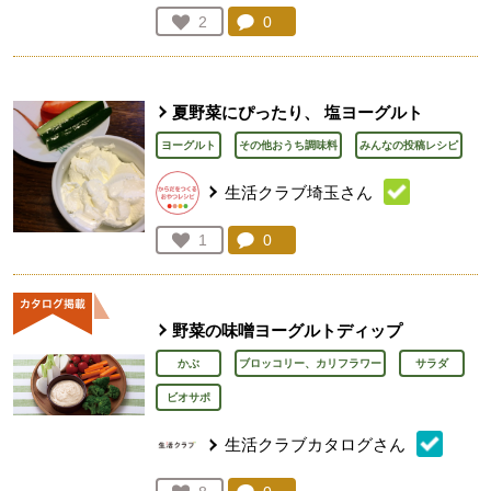
コメント：
0
件。コメントを見る。
お気に入り登録：
2
人が登録
夏野菜にぴったり、 塩ヨーグルト
ヨーグルト
その他おうち調味料
みんなの投稿レシピ
生活クラブ埼玉さん
コメント：
0
件。コメントを見る。
お気に入り登録：
1
人が登録
野菜の味噌ヨーグルトディップ
かぶ
ブロッコリー、カリフラワー
サラダ
ビオサポ
生活クラブカタログさん