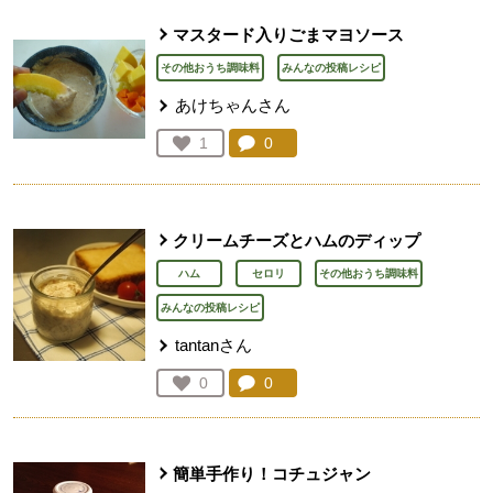
マスタード入りごまマヨソース
その他おうち調味料
みんなの投稿レシピ
あけちゃんさん
コメント：
0
件。コメントを見る。
お気に入り登録：
1
人が登録
クリームチーズとハムのディップ
ハム
セロリ
その他おうち調味料
みんなの投稿レシピ
tantanさん
コメント：
0
件。コメントを見る。
お気に入り登録：
0
人が登録
簡単手作り！コチュジャン