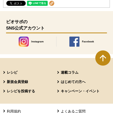
ビオサポの
SNS公式アカウント
Instagram
Facebook
別のウィンドウで開きます。
別のウィンドウで開きます
本文ここまで。
ここから共通フッターメニューです。
レシピ
連載コラム
新規会員登録
はじめての方へ
レシピを投稿する
キャンペーン・イベント
利用規約
よくあるご質問