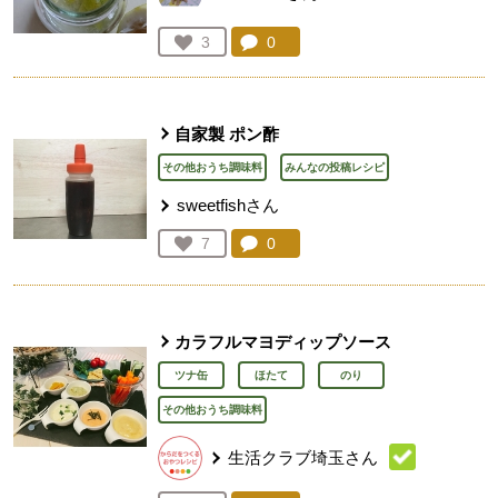
コメント：
0
件。コメントを見る。
お気に入り登録：
3
人が登録
自家製 ポン酢
その他おうち調味料
みんなの投稿レシピ
sweetfishさん
コメント：
0
件。コメントを見る。
お気に入り登録：
7
人が登録
カラフルマヨディップソース
ツナ缶
ほたて
のり
その他おうち調味料
生活クラブ埼玉さん