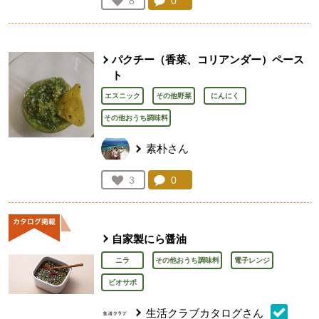
コメント：
0
件。コメントを見る。
お気に入り登録：
8
人が登録
パクチー（香菜、コリアンダー）ペース
ト
エスニック
その他野菜
にんにく
その他おうち調味料
素朴さん
コメント：
0
件。コメントを見る。
お気に入り登録：
3
人が登録
自家製にら醤油
ニラ
その他おうち調味料
電子レンジ
ビオサポ
生活クラブカタログさん