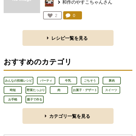
和作のやすこちゃんさん
コメント：
0
件。コメントを見る。
お気に入り登録：
2
人が登録
レシピ一覧を見る
おすすめのカテゴリ
みんなの投稿レシピ
パーティ
牛乳
ごちそう
豚肉
時短
野菜たっぷり
肉
お菓子・デザート
スイーツ
お手軽
親子で作る
カテゴリ一覧を見る