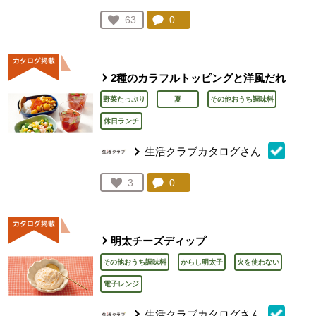
コメント：
0
件。コメントを見る。
お気に入り登録：
63
人が登録
2種のカラフルトッピングと洋風だれ
野菜たっぷり
夏
その他おうち調味料
休日ランチ
生活クラブカタログさん
コメント：
0
件。コメントを見る。
お気に入り登録：
3
人が登録
明太チーズディップ
その他おうち調味料
からし明太子
火を使わない
電子レンジ
生活クラブカタログさん