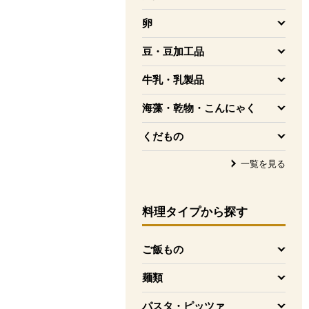
を開く
卵
を開く
豆・豆加工品
を開く
牛乳・乳製品
を開く
海藻・乾物・こんにゃく
を開く
くだもの
を開く
一覧を見る
料理タイプ
から探す
ご飯もの
を開く
麺類
を開く
パスタ・ピッツァ