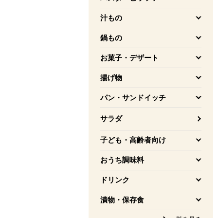
を開く
汁もの
を開く
鍋もの
を開く
お菓子・デザート
を開く
揚げ物
を開く
パン・サンドイッチ
を開く
サラダ
子ども・高齢者向け
を開く
おうち調味料
を開く
ドリンク
を開く
漬物・保存食
を開く