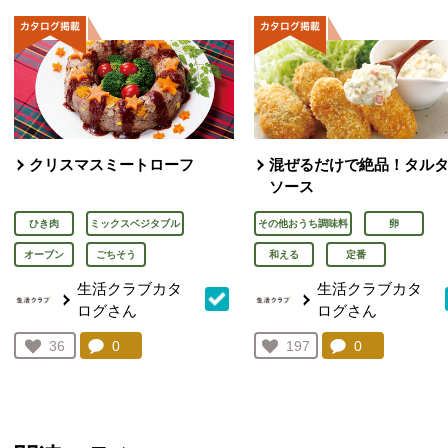
クリスマスミートローフ
混ぜるだけで絶品！タル
ソース
ひき肉
ミックスベジタブル
その他おうち調味料
卵
オーブン
ごちそう
和える
定番
生活クラブカタ
生活クラブカタ
ログさん
ログさん
コメント：
0
件。コメントを見る。
コメント：
0
件。コメント
お気に入り登録：
36
お気に入り登録：
197
人が登録
人が登録