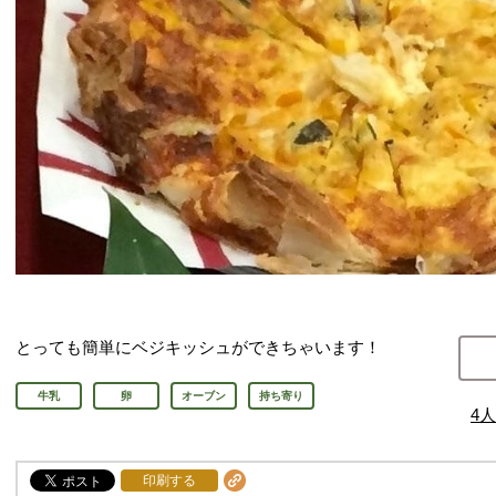
とっても簡単にベジキッシュができちゃいます！
牛乳
卵
オーブン
持ち寄り
4
人
印刷する