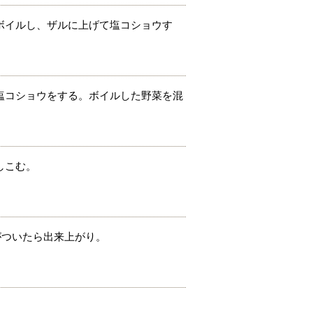
ボイルし、ザルに上げて塩コショウす
塩コショウをする。ボイルした野菜を混
しこむ。
色がついたら出来上がり。