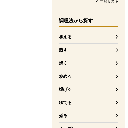
一覧を見る
調理法
から探す
和える
蒸す
焼く
炒める
揚げる
ゆでる
煮る