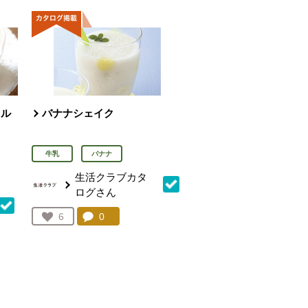
タル
バナナシェイク
牛乳
バナナ
生活クラブカタ
ログさん
コメント：
0
件。コメントを見る。
お気に入り登録：
6
人が登録
を見る。