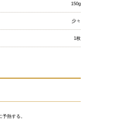
150g
少々
1枚
に予熱する。