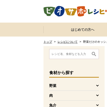
本文へジャンプする。
ページの先頭です。
ここからサイト内共通メニューです。
サイト内共通メニューをスキップする
はじめての方へ
サイト内共通メニューここまで。
ここから現在位置です。
現在位置ここまで
トップ
>
レシピについて
>
野菜だけのキッシ
ここから消費材検索メニューです。
消費材検索メニューここまで。
ここから本文です。
食材
から探す
野菜
を開く
肉
を開く
魚介