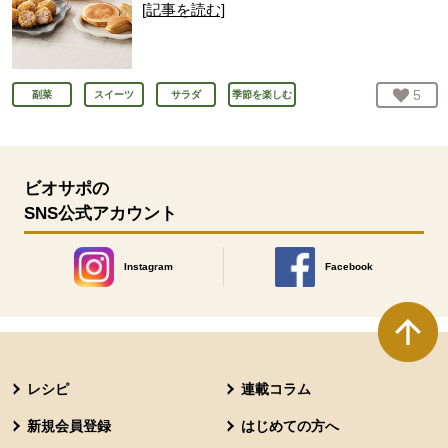
[記事を読む]
お気
5
人
副菜
スイーツ
サラダ
季節を楽しむ
ビオサポの
SNS公式アカウント
Instagram
Facebook
別のウィンドウで開きます。
別のウィンドウで開きます
本文ここまで。
ここから共通フッターメニューです。
レシピ
連載コラム
新規会員登録
はじめての方へ