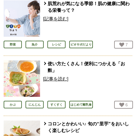
肌荒れが気になる季節！肌の健康に関わ
る栄養って？
[記事を読む]
お気
7
人
野菜
魚介
レシピ
ビオサポだより
使い方たくさん！便利につかえる「お
麩」
[記事を読む]
お気
6
人
かぶ
にんじん
すくすく
はじめて離乳食
コロンとかわいい♪ 旬の“里芋”をおいし
く楽しむレシピ