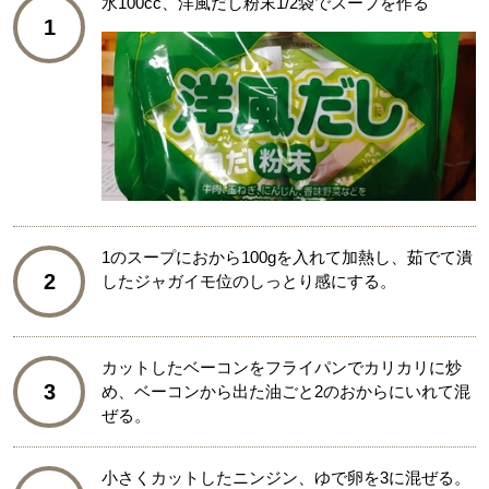
水100cc、洋風だし粉末1/2袋でスープを作る
1
1のスープにおから100gを入れて加熱し、茹でて潰
2
したジャガイモ位のしっとり感にする。
カットしたベーコンをフライパンでカリカリに炒
3
め、ベーコンから出た油ごと2のおからにいれて混
ぜる。
小さくカットしたニンジン、ゆで卵を3に混ぜる。