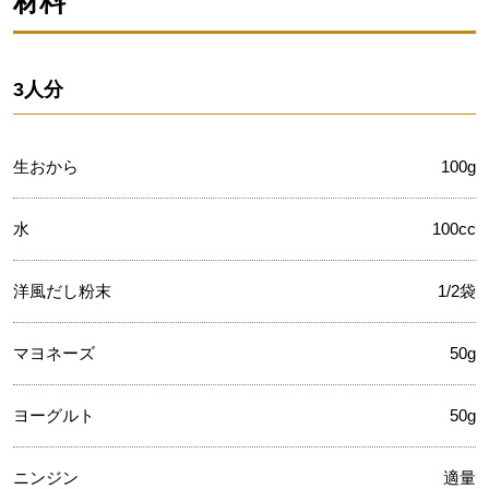
材料
3人分
生おから
100g
水
100cc
洋風だし粉末
1/2袋
マヨネーズ
50g
ヨーグルト
50g
ニンジン
適量