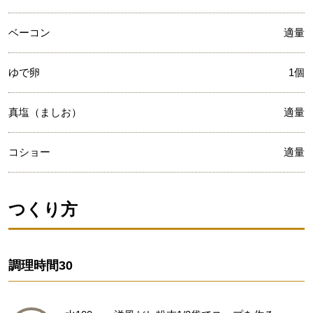
ベーコン
適量
ゆで卵
1個
真塩（ましお）
適量
コショー
適量
つくり方
調理時間
30