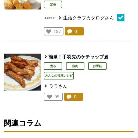
定番
生活クラブカタログさん
コメント：
0
件。コメントを見る。
お気に入り登録：
197
人が登録
簡単！手羽先のケチャップ煮
煮る
鶏肉
お手軽
みんなの投稿レシピ
ララさん
コメント：
0
件。コメントを見る。
お気に入り登録：
99
人が登録
関連コラム