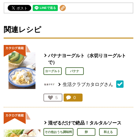
関連レシピ
バナナヨーグルト（水切りヨーグルト
で）
ヨーグルト
バナナ
生活クラブカタログさん
コメント：
0
件。コメントを見る。
お気に入り登録：
5
人が登録
混ぜるだけで絶品！タルタルソース
その他おうち調味料
卵
和える