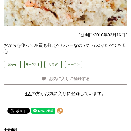
[ 公開日:
2016年02月16日
]
おからを使って糖質も抑えヘルシーなのでたっぷりたべても安
心
おから
ヨーグルト
サラダ
ベーコン
お気に入りに登録する
4
人
の方がお気に入りに登録しています。