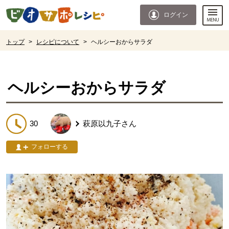
本文へジャンプする。
ページの先頭です。
ログイン
ここからサイト内共通メニューです。
サイト内共通メニューをスキップする
サイト内共通メニューここまで。
ここから現在位置です。
トップ
>
レシピについて
>
ヘルシーおからサラダ
現在位置ここまで
ヘルシーおからサラダ
30
萩原以九子
さん
フォローする