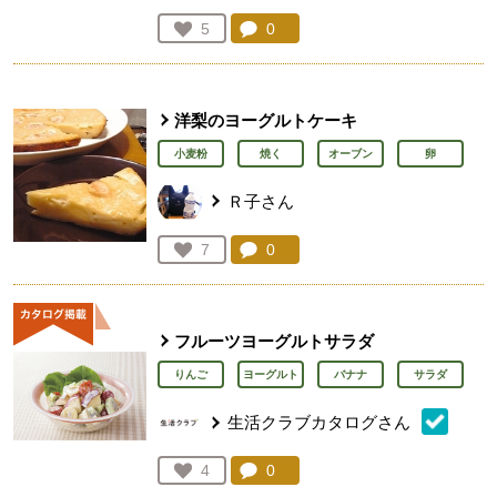
コメント：
0
件。コメントを見る。
お気に入り登録：
5
人が登録
洋梨のヨーグルトケーキ
小麦粉
焼く
オーブン
卵
Ｒ子さん
コメント：
0
件。コメントを見る。
お気に入り登録：
7
人が登録
フルーツヨーグルトサラダ
りんご
ヨーグルト
バナナ
サラダ
生活クラブカタログさん
コメント：
0
件。コメントを見る。
お気に入り登録：
4
人が登録