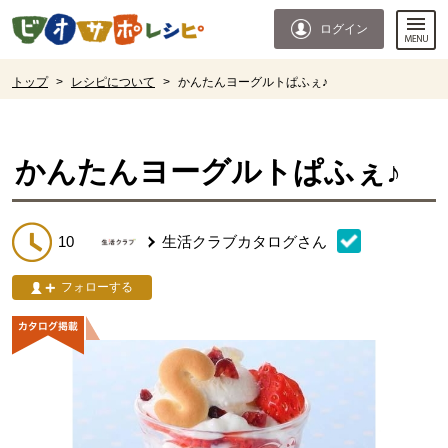
本文へジャンプする。
ページの先頭です。
ログイン
ここからサイト内共通メニューです。
サイト内共通メニューをスキップする
サイト内共通メニューここまで。
ここから現在位置です。
トップ
>
レシピについて
>
かんたんヨーグルトぱふぇ♪
現在位置ここまで
かんたんヨーグルトぱふぇ♪
10
生活クラブカタログ
さん
フォローする