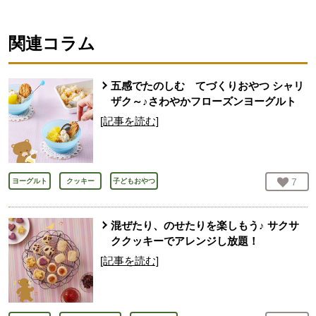
関連コラム
五感でたのしむ てづくりおやつ シャリ
ザク～♪さわやかフローズンヨーグルト
[記事を読む]
お気
7
人
ヨーグルト
クッキー
子どもおやつ
混ぜたり、のせたりを楽しもう♪ サクサ
ククッキーでアレンジし放題！
[記事を読む]