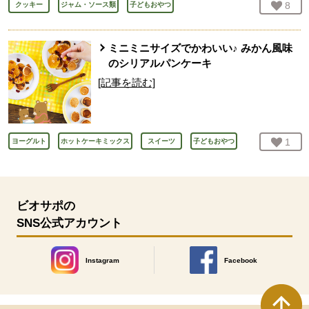
お気
8
人
クッキー
ジャム・ソース類
子どもおやつ
ミニミニサイズでかわいい♪ みかん風味
のシリアルパンケーキ
[記事を読む]
お気
1
人
ヨーグルト
ホットケーキミックス
スイーツ
子どもおやつ
ビオサポの
SNS公式アカウント
Instagram
Facebook
別のウィンドウで開きます。
別のウィンドウで開きます