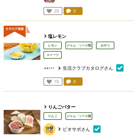
コメント：
0
件。コメントを見る。
お気に入り登録：
20
人が登録
塩レモン
レモン
ジャム・ソース類
おやつ
スイーツ
生活クラブカタログさん
コメント：
0
件。コメントを見る。
お気に入り登録：
76
人が登録
りんごバター
りんご
ジャム・ソース類
ビオサポさん