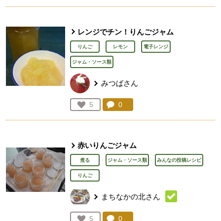
レンジでチン！りんごジャム
りんご
レモン
電子レンジ
ジャム・ソース類
みつばさん
コメント：
0
件。コメントを見る。
お気に入り登録：
5
人が登録
赤いりんごジャム
煮る
ジャム・ソース類
みんなの投稿レシピ
りんご
まちなかの北さん
コメント：
0
件。コメントを見る。
お気に入り登録：
5