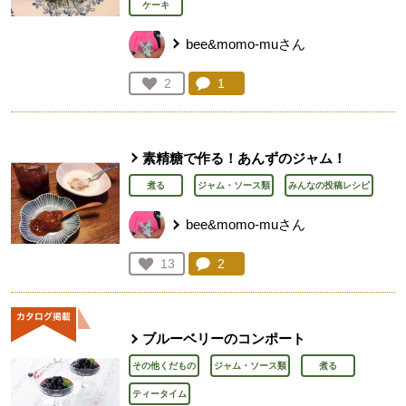
ケーキ
bee&momo-muさん
コメント：
1
件。コメントを見る。
お気に入り登録：
2
人が登録
素精糖で作る！あんずのジャム！
煮る
ジャム・ソース類
みんなの投稿レシピ
bee&momo-muさん
コメント：
2
件。コメントを見る。
お気に入り登録：
13
人が登録
ブルーベリーのコンポート
その他くだもの
ジャム・ソース類
煮る
ティータイム