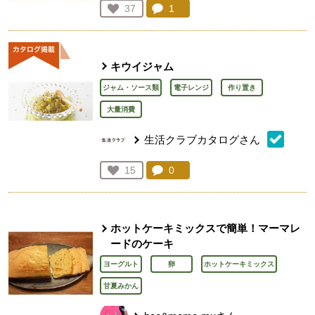
コメント：
1
件。コメントを見る。
お気に入り登録：
37
人が登録
キウイジャム
ジャム・ソース類
電子レンジ
作り置き
大量消費
生活クラブカタログさん
コメント：
0
件。コメントを見る。
お気に入り登録：
15
人が登録
ホットケーキミックスで簡単！マーマレ
ードのケーキ
ヨーグルト
卵
ホットケーキミックス
甘夏みかん