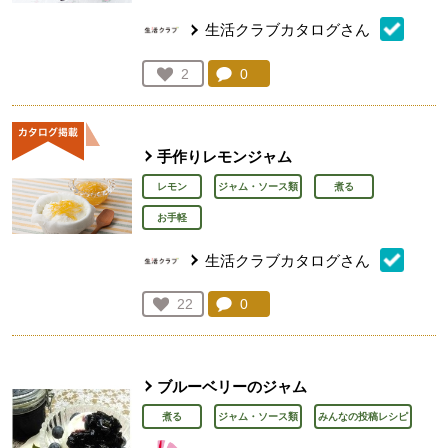
生活クラブカタログさん
コメント：
0
件。コメントを見る。
お気に入り登録：
2
人が登録
手作りレモンジャム
レモン
ジャム・ソース類
煮る
お手軽
生活クラブカタログさん
コメント：
0
件。コメントを見る。
お気に入り登録：
22
人が登録
ブルーベリーのジャム
煮る
ジャム・ソース類
みんなの投稿レシピ