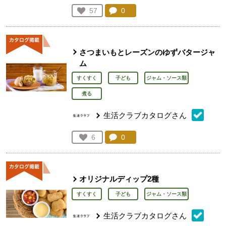
コメント：
0
件。コメントを見る。
お気に入り登録：
57
人が登録
さつまいもとレーズンのゆずバタージャ
ム
すくすく
子ども
ジャム・ソース類
煮る
生活クラブカタログさん
コメント：
0
件。コメントを見る。
お気に入り登録：
6
人が登録
オリジナルディップ2種
すくすく
子ども
ジャム・ソース類
生活クラブカタログさん