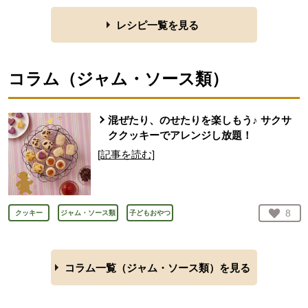
レシピ一覧を見る
コラム（
ジャム・ソース類
）
混ぜたり、のせたりを楽しもう♪ サクサ
ククッキーでアレンジし放題！
[記事を読む]
お気
8
クッキー
ジャム・ソース類
子どもおやつ
人が
コラム一覧（
ジャム・ソース類
）を見る