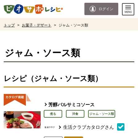
本文へジャンプする。
ページの先頭です。
ログイン
ここからサイト内共通メニューです。
サイト内共通メニューをスキップする
サイト内共通メニューここまで。
ここから現在位置です。
トップ
>
お菓子・デザート
>
ジャム・ソース類
現在位置ここまで
ジャム・ソース類
レシピ（ジャム・ソース類）
芳醇バルサミコソース
煮る
洋食
ジャム・ソース類
生活クラブカタログさん