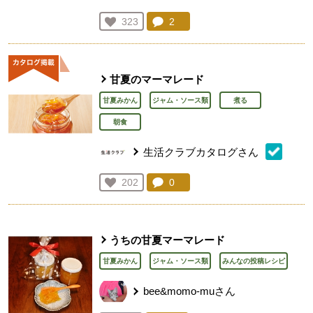
コメント：
2
件。コメントを見る。
お気に入り登録：
323
人が登録
甘夏のマーマレード
甘夏みかん
ジャム・ソース類
煮る
朝食
生活クラブカタログさん
コメント：
0
件。コメントを見る。
お気に入り登録：
202
人が登録
うちの甘夏マーマレード
甘夏みかん
ジャム・ソース類
みんなの投稿レシピ
bee&momo-muさん