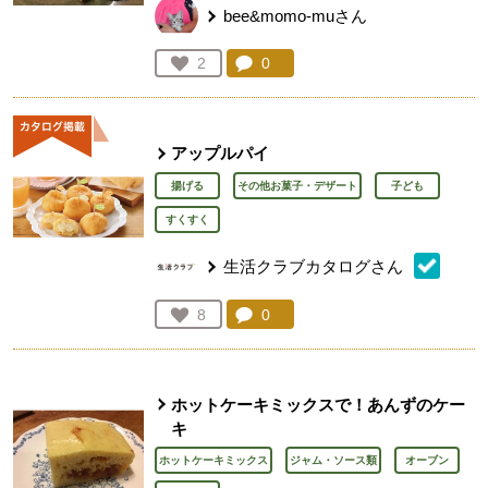
bee&momo-muさん
コメント：
0
件。コメントを見る。
お気に入り登録：
2
人が登録
アップルパイ
揚げる
その他お菓子・デザート
子ども
すくすく
生活クラブカタログさん
コメント：
0
件。コメントを見る。
お気に入り登録：
8
人が登録
ホットケーキミックスで！あんずのケー
キ
ホットケーキミックス
ジャム・ソース類
オーブン