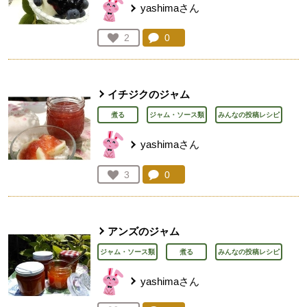
yashimaさん
コメント：
0
件。コメントを見る。
お気に入り登録：
2
人が登録
イチジクのジャム
煮る
ジャム・ソース類
みんなの投稿レシピ
yashimaさん
コメント：
0
件。コメントを見る。
お気に入り登録：
3
人が登録
アンズのジャム
ジャム・ソース類
煮る
みんなの投稿レシピ
yashimaさん