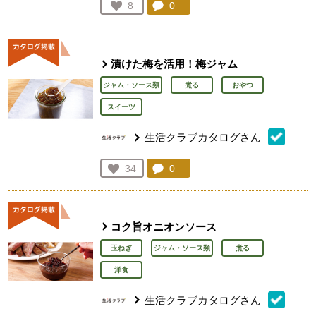
コメント：
0
件。コメントを見る。
お気に入り登録：
8
人が登録
漬けた梅を活用！梅ジャム
ジャム・ソース類
煮る
おやつ
スイーツ
生活クラブカタログさん
コメント：
0
件。コメントを見る。
お気に入り登録：
34
人が登録
コク旨オニオンソース
玉ねぎ
ジャム・ソース類
煮る
洋食
生活クラブカタログさん