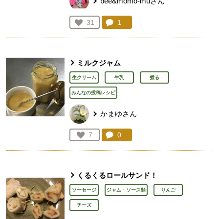
bee&momo-muさん
コメント：
1
件。コメントを見る。
お気に入り登録：
31
人が登録
ミルクジャム
生クリーム
牛乳
煮る
みんなの投稿レシピ
かまゆさん
コメント：
0
件。コメントを見る。
お気に入り登録：
7
人が登録
くるくるロールサンド！
ソーセージ
ジャム・ソース類
りんご
チーズ