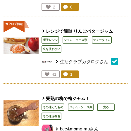
コメント：
0
件。コメントを見る。
お気に入り登録：
2
人が登録
レンジで簡単 りんごバタージャム
電子レンジ
ジャム・ソース類
ティータイム
火を使わない
生活クラブカタログさん
コメント：
1
件。コメントを見る。
お気に入り登録：
41
人が登録
完熟の梅で梅ジャム！
その他くだもの
ジャム・ソース類
煮る
その他保存食
bee&momo-muさん