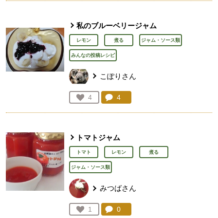
私のブルーベリージャム
レモン
煮る
ジャム・ソース類
みんなの投稿レシピ
こぽりさん
コメント：
4
件。コメントを見る。
お気に入り登録：
4
人が登録
トマトジャム
トマト
レモン
煮る
ジャム・ソース類
みつばさん
コメント：
0
件。コメントを見る。
お気に入り登録：
1
人が登録