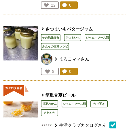
コメント：
0
件。コメントを見る。
お気に入り登録：
22
人が登録
さつまいもバタージャム
その他保存食
さつまいも
ジャム・ソース類
みんなの投稿レシピ
まるこママさん
コメント：
0
件。コメントを見る。
お気に入り登録：
9
人が登録
簡単甘夏ピール
甘夏みかん
ジャム・ソース類
作り置き
さわやか
生活クラブカタログさん