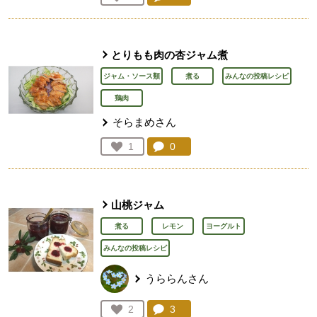
人が登録
とりもも肉の杏ジャム煮
ジャム・ソース類
煮る
みんなの投稿レシピ
鶏肉
そらまめさん
コメント：
0
件。コメントを見る。
お気に入り登録：
1
人が登録
山桃ジャム
煮る
レモン
ヨーグルト
みんなの投稿レシピ
うららんさん
コメント：
3
件。コメントを見る。
お気に入り登録：
2