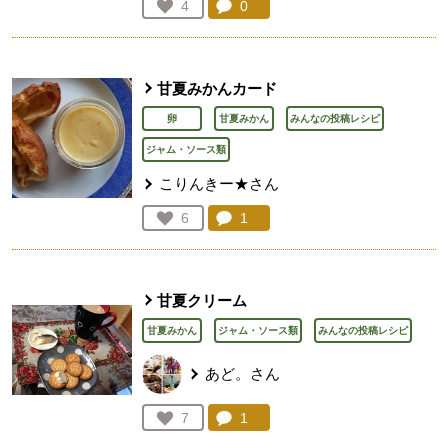
コメント：
0
件。コメントを見る。
お気に入り登録：
4
人が登録
甘夏みかんカード
卵
甘夏みかん
みんなの投稿レシピ
ジャム・ソース類
こりんきー★さん
コメント：
1
件。コメントを見る。
お気に入り登録：
6
人が登録
甘夏クリーム
甘夏みかん
ジャム・ソース類
みんなの投稿レシピ
あど。さん
コメント：
1
件。コメントを見る。
お気に入り登録：
7
人が登録