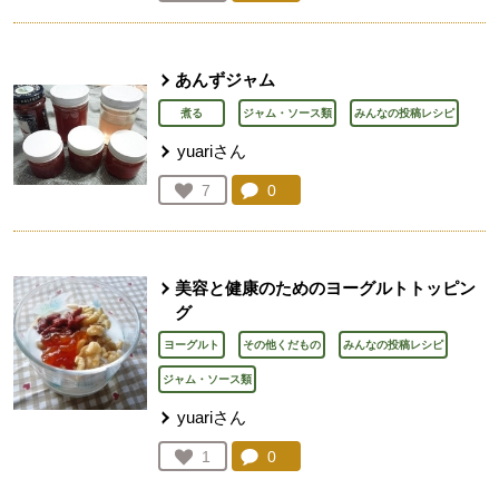
人が登録
あんずジャム
煮る
ジャム・ソース類
みんなの投稿レシピ
yuariさん
コメント：
0
件。コメントを見る。
お気に入り登録：
7
人が登録
美容と健康のためのヨーグルトトッピン
グ
ヨーグルト
その他くだもの
みんなの投稿レシピ
ジャム・ソース類
yuariさん
コメント：
0
件。コメントを見る。
お気に入り登録：
1
人が登録