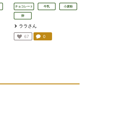
チョコレート
牛乳
小麦粉
卵
ララさん
ん
コメント：
0
件。コメントを見る。
お気に入り登録：
67
人が登録
を見る。