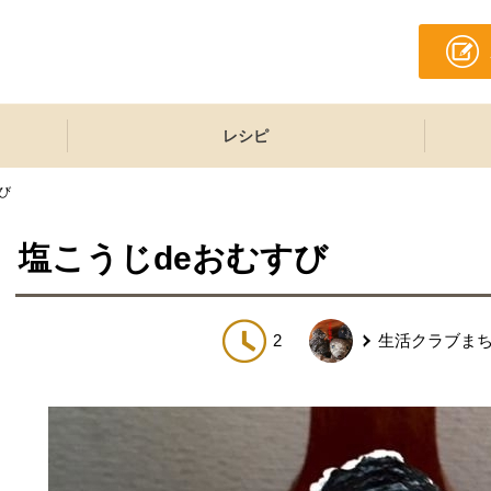
レシピ
び
塩こうじdeおむすび
2
生活クラブま