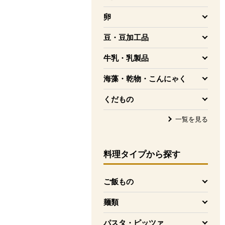
を開く
卵
を開く
豆・豆加工品
を開く
牛乳・乳製品
を開く
海藻・乾物・こんにゃく
を開く
くだもの
を開く
一覧を見る
料理タイプ
から探す
ご飯もの
を開く
麺類
を開く
パスタ・ピッツァ