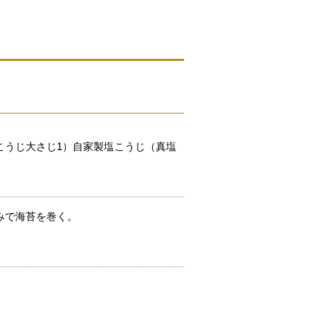
こうじ大さじ1）自家製塩こうじ（真塩
みで海苔を巻く。