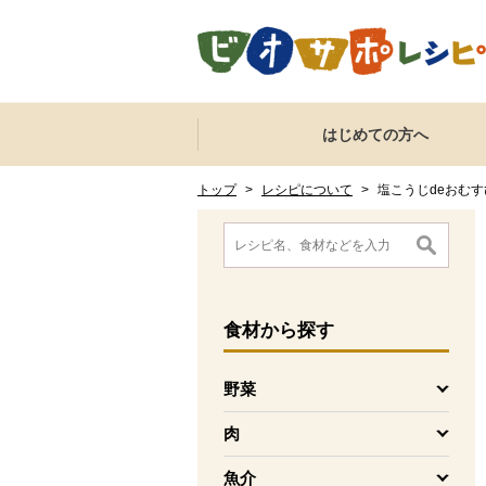
本文へジャンプする。
ページの先頭です。
ここからサイト内共通メニューです。
サイト内共通メニューをスキップする
はじめての方へ
サイト内共通メニューここまで。
ここから現在位置です。
現在位置ここまで
トップ
>
レシピについて
>
塩こうじdeおむす
ここから消費材検索メニューです。
消費材検索メニューここまで。
ここから本文です。
食材
から探す
野菜
を開く
肉
を開く
魚介