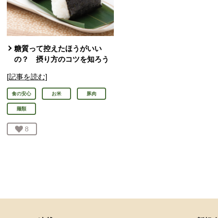
糖質って控えたほうがいい
の？ 摂り方のコツを知ろう
[記事を読む]
食の安心
お米
豚肉
麺類
お気に入り登録：
8
人が登録