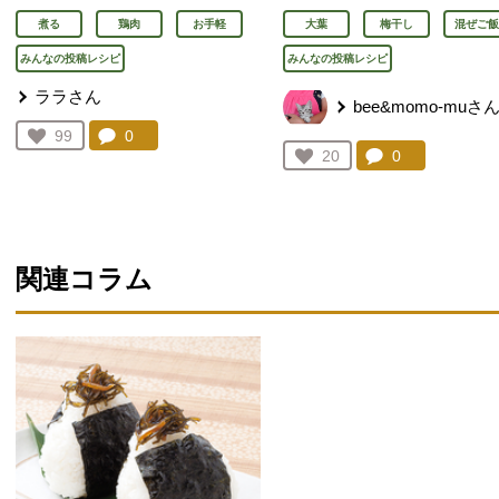
煮る
鶏肉
お手軽
大葉
梅干し
混ぜご飯
みんなの投稿レシピ
みんなの投稿レシピ
ララさん
bee&momo-muさ
コメント：
0
件。コメントを見る。
お気に入り登録：
99
人が登録
コメント：
0
件。コメント
お気に入り登録：
20
人が登録
関連コラム