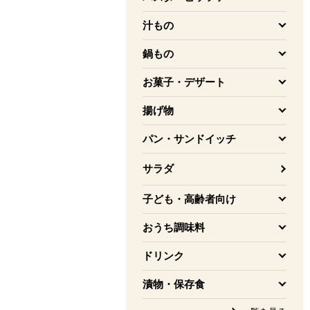
を開く
汁もの
を開く
鍋もの
を開く
お菓子・デザート
を開く
揚げ物
を開く
パン・サンドイッチ
を開く
サラダ
子ども・高齢者向け
を開く
おうち調味料
を開く
ドリンク
を開く
漬物・保存食
を開く