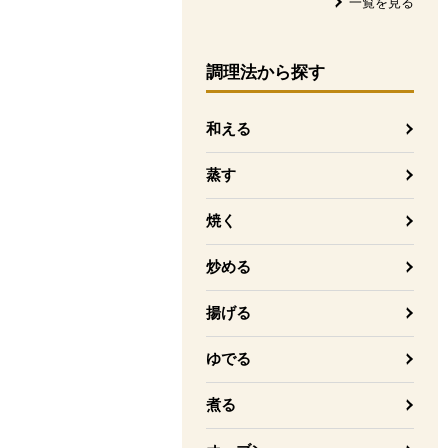
一覧を見る
調理法
から探す
和える
蒸す
焼く
炒める
揚げる
ゆでる
煮る