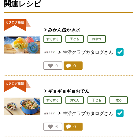
関連レシピ
みかん缶かき氷
すくすく
子ども
おやつ
生活クラブカタログさん
コメント：
0
件。コメントを見る。
お気に入り登録：
9
人が登録
ギョギョギョおでん
すくすく
おでん
子ども
煮る
生活クラブカタログさん
コメント：
0
件。コメントを見る。
お気に入り登録：
6
人が登録