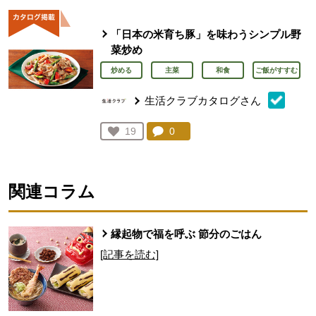
「日本の米育ち豚」を味わうシンプル野
菜炒め
炒める
主菜
和食
ご飯がすすむ
生活クラブカタログさん
コメント：
0
件。コメントを見る。
お気に入り登録：
19
人が登録
関連コラム
縁起物で福を呼ぶ 節分のごはん
[記事を読む]