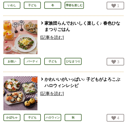
お気
1
人
いわし
子ども
冬
季節を楽しむ
家族団らんでおいしく楽しく♪ 春色ひな
まつりごはん
[記事を読む]
お気
3
人
お祝い
パーティ
子ども
ひなまつり
かわいいがいっぱい♪ 子どもがよろこぶ
ハロウィンレシピ
[記事を読む]
お気
4
人
かぼちゃ
子ども
ハロウィン
秋