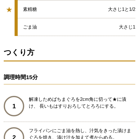
★
★
素精糖
大さじ1と1/2
グループ
★
ごま油
大さじ1
つくり方
調理時間
15分
解凍しためばちまぐろを2cm角に切って★に漬
1
け、 長いもはすりおろしてとろろにする。
フライパンにごま油を熱し、汁気をきった漬けま
2
ぐろを焼き、漬け汁を加えて煮からめる。