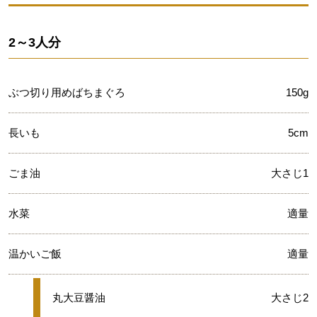
2～3人分
ぶつ切り用めばちまぐろ
150g
長いも
5cm
ごま油
大さじ1
水菜
適量
温かいご飯
適量
★
丸大豆醤油
大さじ2