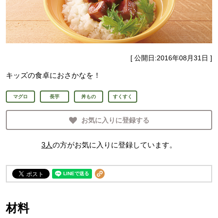
[ 公開日:
2016年08月31日
]
キッズの食卓におさかなを！
マグロ
長芋
丼もの
すくすく
お気に入りに登録する
3
人
の方がお気に入りに登録しています。
材料