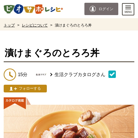
本文へジャンプする。
ページの先頭です。
ログイン
ここからサイト内共通メニューです。
サイト内共通メニューをスキップする
サイト内共通メニューここまで。
ここから現在位置です。
トップ
>
レシピについて
>
漬けまぐろのとろろ丼
現在位置ここまで
漬けまぐろのとろろ丼
15分
生活クラブカタログ
さん
フォローする