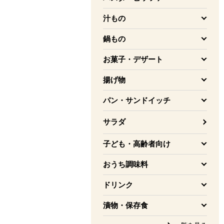
を開く
汁もの
を開く
鍋もの
を開く
お菓子・デザート
を開く
揚げ物
を開く
パン・サンドイッチ
を開く
サラダ
子ども・高齢者向け
を開く
おうち調味料
を開く
ドリンク
を開く
漬物・保存食
を開く