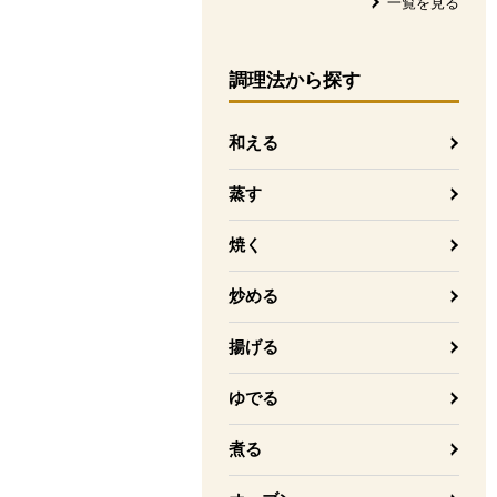
一覧を見る
調理法
から探す
和える
蒸す
焼く
炒める
揚げる
ゆでる
煮る