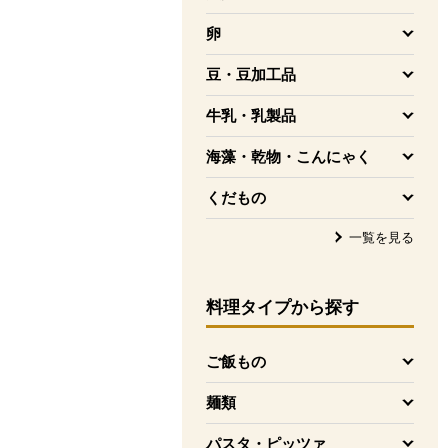
を開く
卵
を開く
豆・豆加工品
を開く
牛乳・乳製品
を開く
海藻・乾物・こんにゃく
を開く
くだもの
を開く
一覧を見る
料理タイプ
から探す
ご飯もの
を開く
麺類
を開く
パスタ・ピッツァ