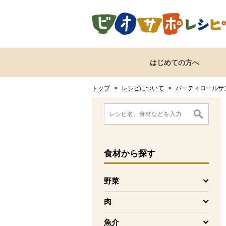
本文へジャンプする。
ページの先頭です。
ここからサイト内共通メニューです。
サイト内共通メニューをスキップする
はじめての方へ
サイト内共通メニューここまで。
ここから現在位置です。
現在位置ここまで
トップ
>
レシピについて
>
パーティロールサ
ここから消費材検索メニューです。
消費材検索メニューここまで。
ここから本文です。
食材
から探す
野菜
を開く
肉
を開く
魚介