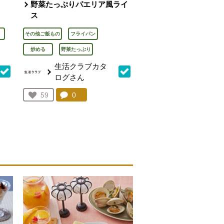
野菜たっぷりパエリア風ライ
ス
その他ご飯もの
フライパン
炒める
野菜たっぷり
生活クラブカタ
ログさん
を見る。
コメント：
0
件。コメントを見る。
お気に入り登録：
59
人が登録