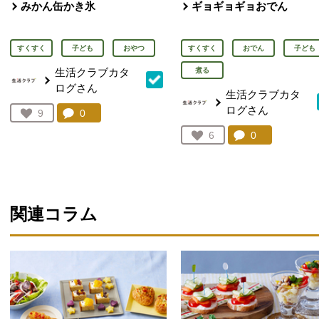
みかん缶かき氷
ギョギョギョおでん
すくすく
子ども
おやつ
すくすく
おでん
子ども
生活クラブカタ
煮る
ログさん
生活クラブカタ
ログさん
コメント：
0
件。コメントを見る。
お気に入り登録：
9
人が登録
コメント：
0
件。コメント
お気に入り登録：
6
人が登録
関連コラム