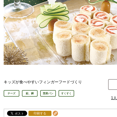
キッズが食べやすいフィンガーフードづくり
チーズ
鮭、鱒
惣菜パン
すくすく
1
人
印刷する