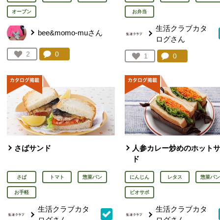
オーブン
お弁当
生活クラブカタ
bee&momo-muさん
ログさん
コメント：
0
件。コメントを見る。
お気に入り登録：
2
コメント：
0
件。コメント
お気に入り登録：
1
人が登録
人が登録
さばサンド
人参カレー炒めのホット
ド
さば
トマト
惣菜パン
にんじん
レタス
惣菜パン
お手軽
ビオサポ
生活クラブカタ
生活クラブカタ
ログさん
ログさん