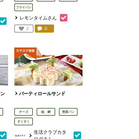
フライパン
レモンタイムさん
コメント：
0
件。コメントを見る。
お気に入り登録：
2
人が登録
を見る。
サン
パーティロールサンド
チーズ
鮭、鱒
惣菜パン
すくすく
生活クラブカタ
ログさん