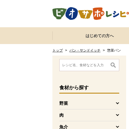
本文へジャンプする。
ページの先頭です。
ここからサイト内共通メニューです。
サイト内共通メニューをスキップする
はじめての方へ
サイト内共通メニューここまで。
ここから現在位置です。
現在位置ここまで
トップ
>
パン・サンドイッチ
>
惣菜パン
ここから消費材検索メニューです。
消費材検索メニューここまで。
ここから本文です。
食材
から探す
野菜
を開く
肉
を開く
魚介