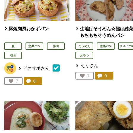
豚焼肉風おかずパン
生地はそうめん☆餡は総
もちもちそうめんパン
夏
惣菜パン
豚肉
そうめん
惣菜パン
リメイク
枝豆
おやつ
えりさん
ビオサポさん
コメント：
0
件。コメント
お気に入り登録：
1
人が登録
コメント：
0
件。コメントを見る。
お気に入り登録：
7
人が登録