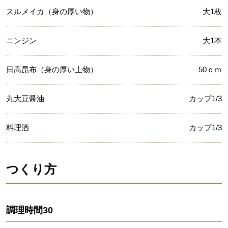
スルメイカ（身の厚い物）
大1枚
ニンジン
大1本
日高昆布（身の厚い上物）
50ｃｍ
丸大豆醤油
カップ1/3
料理酒
カップ1/3
つくり方
調理時間
30