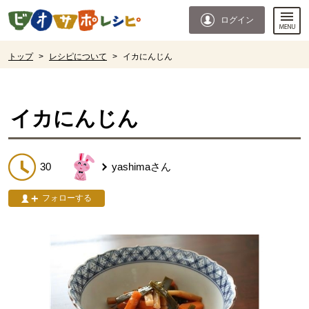
本文へジャンプする。
ページの先頭です。
ログイン
ここからサイト内共通メニューです。
サイト内共通メニューをスキップする
サイト内共通メニューここまで。
ここから現在位置です。
トップ
>
レシピについて
>
イカにんじん
現在位置ここまで
イカにんじん
30
yashima
さん
フォローする