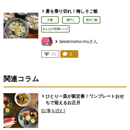
夏を乗り切れ！梅しそご飯
大葉
梅干し
混ぜご飯
みんなの投稿レシピ
bee&momo-muさん
コメント：
0
件。コメントを見る。
お気に入り登録：
20
人が登録
関連コラム
ひとり一皿が新定番！ワンプレートおせ
ちで迎えるお正月
[記事を読む]