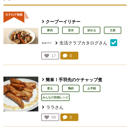
クーブーイリチー
豚肉
昆布
炒める
主菜
生活クラブカタログさん
コメント：
0
件。コメントを見る。
お気に入り登録：
17
人が登録
簡単！手羽先のケチャップ煮
煮る
鶏肉
お手軽
みんなの投稿レシピ
ララさん
コメント：
0
件。コメントを見る。
お気に入り登録：
99
人が登録