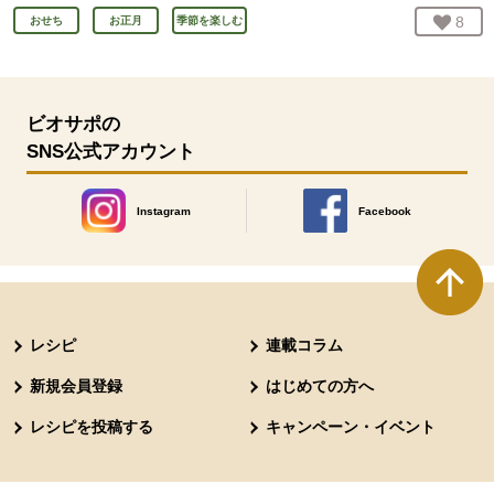
お気
8
人
おせち
お正月
季節を楽しむ
ビオサポの
SNS公式アカウント
Instagram
Facebook
別のウィンドウで開きます。
別のウィンドウで開きます
本文ここまで。
ここから共通フッターメニューです。
レシピ
連載コラム
新規会員登録
はじめての方へ
レシピを投稿する
キャンペーン・イベント