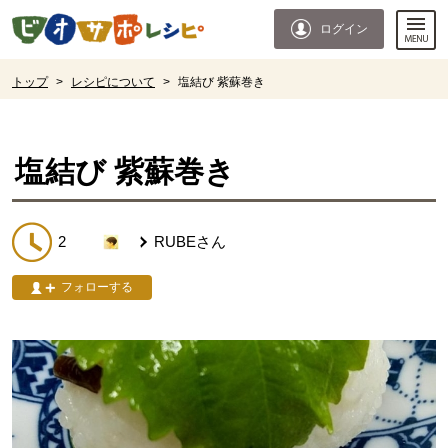
本文へジャンプする。
ページの先頭です。
ログイン
ここからサイト内共通メニューです。
サイト内共通メニューをスキップする
サイト内共通メニューここまで。
ここから現在位置です。
トップ
>
レシピについて
>
塩結び 紫蘇巻き
現在位置ここまで
塩結び 紫蘇巻き
2
RUBE
さん
フォローする