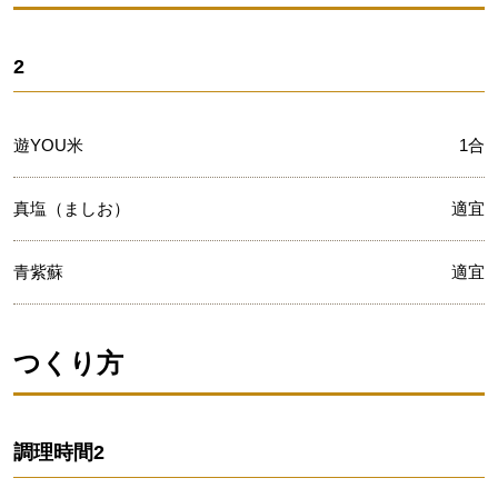
2
遊YOU米
1合
真塩（ましお）
適宜
青紫蘇
適宜
つくり方
調理時間
2