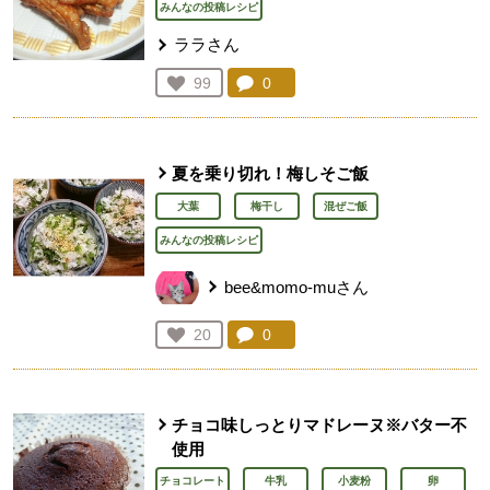
みんなの投稿レシピ
ララさん
コメント：
0
件。コメントを見る。
お気に入り登録：
99
人が登録
夏を乗り切れ！梅しそご飯
大葉
梅干し
混ぜご飯
みんなの投稿レシピ
bee&momo-muさん
コメント：
0
件。コメントを見る。
お気に入り登録：
20
人が登録
チョコ味しっとりマドレーヌ※バター不
使用
チョコレート
牛乳
小麦粉
卵