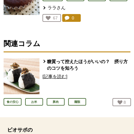
ララさん
コメント：
0
件。コメントを見る。
お気に入り登録：
67
人が登録
関連コラム
糖質って控えたほうがいいの？ 摂り方
のコツを知ろう
[記事を読む]
お気
8
人
食の安心
お米
豚肉
麺類
ビオサポの