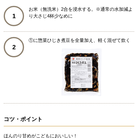
お米（無洗米）2合を浸水する。※通常の水加減よ
1
り大さじ4杯少なめに
①に惣菜ひじき煮豆を全量加え、軽く混ぜて炊く
2
コツ・ポイント
ほんのり甘めがこどもにおいしい！