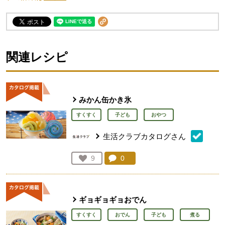
関連レシピ
みかん缶かき氷
すくすく
子ども
おやつ
生活クラブカタログさん
コメント：
0
件。コメントを見る。
お気に入り登録：
9
人が登録
ギョギョギョおでん
すくすく
おでん
子ども
煮る