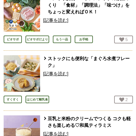
くり 「食材」「調理法」「味つけ」を
ちょっと変えればＯＫ！
[記事を読む]
お気
5
人
ビオサポ
ビオサポだより
もう一品
お手軽
ストックにも便利な「まぐろ水煮フレー
ク」
[記事を読む]
お気
2
人
すくすく
はじめて離乳食
豆乳と米粉のクリームでつくる コクも軽
さも楽しめる♡和風ティラミス
[記事を読む]