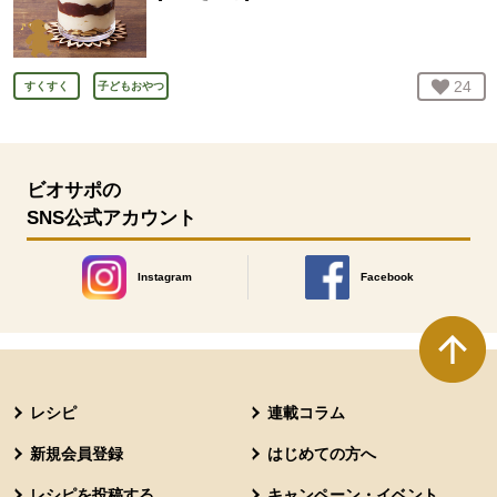
お気
24
人
すくすく
子どもおやつ
ビオサポの
SNS公式アカウント
Instagram
Facebook
別のウィンドウで開きます。
別のウィンドウで開きます
本文ここまで。
ここから共通フッターメニューです。
レシピ
連載コラム
新規会員登録
はじめての方へ
レシピを投稿する
キャンペーン・イベント