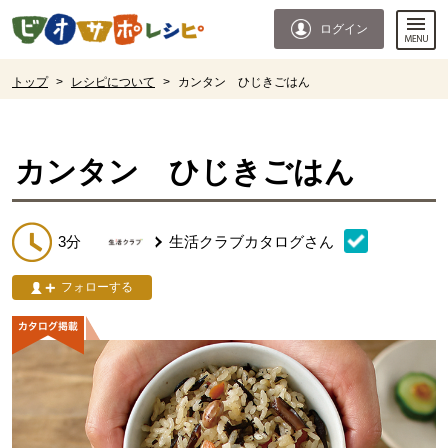
本文へジャンプする。
ページの先頭です。
ログイン
ここからサイト内共通メニューです。
サイト内共通メニューをスキップする
サイト内共通メニューここまで。
ここから現在位置です。
トップ
>
レシピについて
>
カンタン ひじきごはん
現在位置ここまで
カンタン ひじきごはん
3分
生活クラブカタログ
さん
フォローする