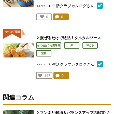
生活クラブカタログさん
コメント：
0
件。コメントを見る。
お気に入り登録：
6
人が登録
混ぜるだけで絶品！タルタルソース
その他おうち調味料
卵
和える
定番
生活クラブカタログさん
コメント：
0
件。コメントを見る。
お気に入り登録：
197
人が登録
関連コラム
マンネリ解消＆バランスアップの献立づ