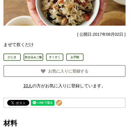
[ 公開日:
2017年08月02日
]
まぜて炊くだけ
ひじき
炊き込みご飯
すくすく
お手軽
お気に入りに登録する
10
人
の方がお気に入りに登録しています。
材料