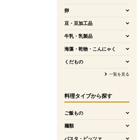
を開く
卵
を開く
豆・豆加工品
を開く
牛乳・乳製品
を開く
海藻・乾物・こんにゃく
を開く
くだもの
を開く
一覧を見る
料理タイプ
から探す
ご飯もの
を開く
麺類
を開く
パスタ・ピッツァ