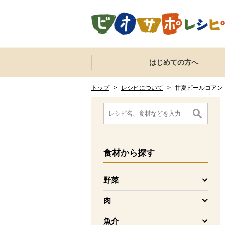
本文へジャンプする。
ページの先頭です。
ここからサイト内共通メニューです。
サイト内共通メニューをスキップする
はじめての方へ
サイト内共通メニューここまで。
ここから現在位置です。
現在位置ここまで
トップ
>
レシピについて
>
甘夏ピールコアン
ここから消費材検索メニューです。
消費材検索メニューここまで。
ここから本文です。
食材
から探す
野菜
を開く
肉
を開く
魚介