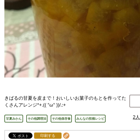
きばるの甘夏を皮まで！おいしいお菓子のもとを作ってた
くさんアレンジ*+.(( °ω° ))/.:+
2
人
甘夏みかん
その他調理法
その他保存食
みんなの投稿レシピ
印刷する