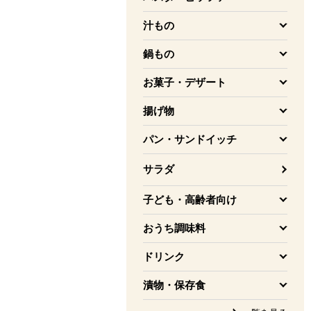
を開く
汁もの
を開く
鍋もの
を開く
お菓子・デザート
を開く
揚げ物
を開く
パン・サンドイッチ
を開く
サラダ
子ども・高齢者向け
を開く
おうち調味料
を開く
ドリンク
を開く
漬物・保存食
を開く