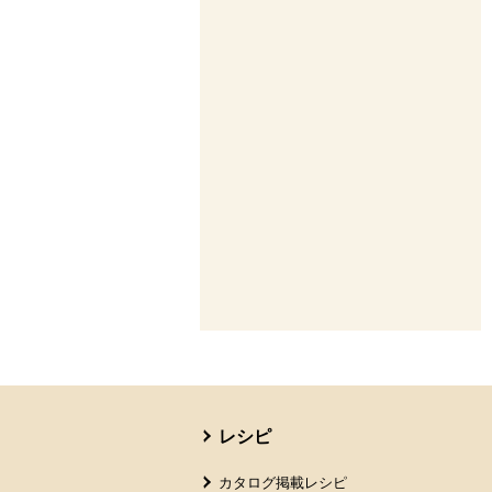
本文ここまで。
ここから共通フッターメニューです。
レシピ
カタログ掲載レシピ