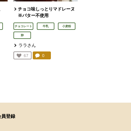
飯
チョコ味しっとりマドレーヌ
※バター不使用
チョコレート
牛乳
小麦粉
卵
ララさん
ん
コメント：
0
件。コメントを見る。
お気に入り登録：
67
人が登録
を見る。
会員登録