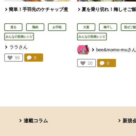
簡単！手羽先のケチャップ煮
夏を乗り切れ！梅しそご
煮る
鶏肉
お手軽
大葉
梅干し
混ぜご飯
みんなの投稿レシピ
みんなの投稿レシピ
ララさん
bee&momo-muさ
コメント：
0
件。コメントを見る。
お気に入り登録：
99
人が登録
コメント：
0
件。コメント
お気に入り登録：
20
人が登録
連載コラム
新規