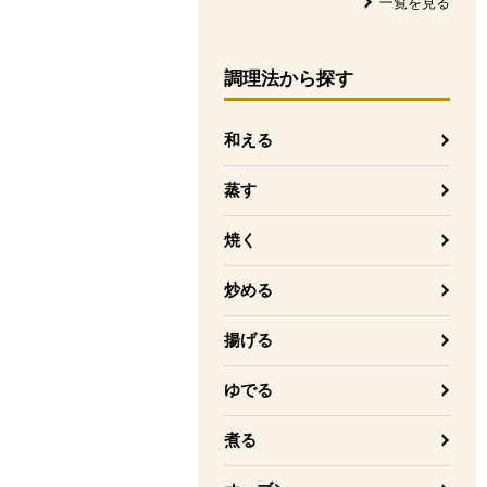
一覧を見る
調理法
から探す
和える
蒸す
焼く
炒める
揚げる
ゆでる
煮る