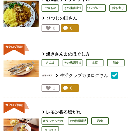
ご飯もの
その他調理法
ワンプレート
持ち寄り
ひつじの国さん
コメント：
0
件。コメントを見る。
お気に入り登録：
0
人が登録
焼きさんまのほぐし方
さんま
その他調理法
主菜
和食
生活クラブカタログさん
コメント：
0
件。コメントを見る。
お気に入り登録：
1
人が登録
レモン香る塩だれ
オリジナルたれ
その他調理法
和食
さっぱり