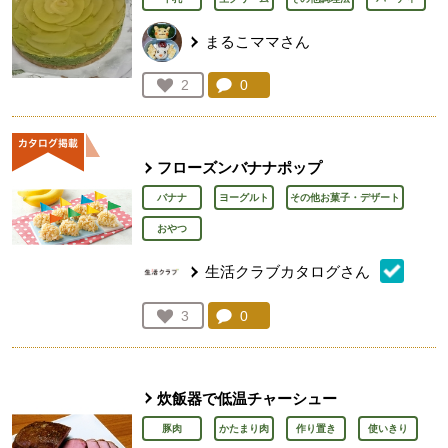
まるこママさん
コメント：
0
件。コメントを見る。
お気に入り登録：
2
人が登録
フローズンバナナポップ
バナナ
ヨーグルト
その他お菓子・デザート
おやつ
生活クラブカタログさん
コメント：
0
件。コメントを見る。
お気に入り登録：
3
人が登録
炊飯器で低温チャーシュー
豚肉
かたまり肉
作り置き
使いきり