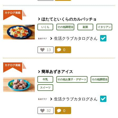
人が登録
ほたてといくらのカルパッチョ
いくら
その他調理法
副菜
イタリアン
生活クラブカタログさん
コメント：
0
件。コメントを見る。
お気に入り登録：
13
人が登録
簡単あずきアイス
牛乳
その他お菓子・デザート
その他調理法
スイーツ
生活クラブカタログさん
コメント：
0
件。コメントを見る。
お気に入り登録：
32
人が登録