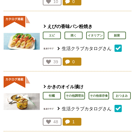
コメント：
0
件。コメントを見る。
お気に入り登録：
10
人が登録
えびの香味パン粉焼き
エビ
焼く
イタリアン
副菜
生活クラブカタログさん
コメント：
0
件。コメントを見る。
お気に入り登録：
39
人が登録
かきのオイル漬け
牡蠣
その他調理法
その他保存食
おつまみ
生活クラブカタログさん
コメント：
1
件。コメントを見る。
お気に入り登録：
48
人が登録