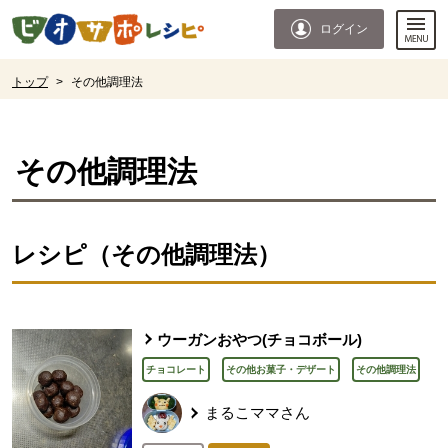
本文へジャンプする。
ページの先頭です。
ログイン
ここからサイト内共通メニューです。
サイト内共通メニューをスキップする
サイト内共通メニューここまで。
ここから現在位置です。
トップ
>
その他調理法
現在位置ここまで
その他調理法
レシピ（その他調理法）
ウーガンおやつ(チョコボール)
チョコレート
その他お菓子・デザート
その他調理法
まるこママさん