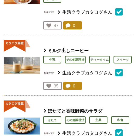
生活クラブカタログさん
コメント：
0
件。コメントを見る。
お気に入り登録：
47
人が登録
ミルク出しコーヒー
牛乳
その他調理法
ティータイム
スイーツ
生活クラブカタログさん
コメント：
0
件。コメントを見る。
お気に入り登録：
35
人が登録
ほたてと香味野菜のサラダ
ほたて
その他調理法
主菜
和食
生活クラブカタログさん