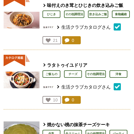
味付えのき茸とひじきの炊き込みご飯
ひじき
その他調理法
炊き込みご飯
食物繊維
生活クラブカタログさん
コメント：
0
件。コメントを見る。
お気に入り登録：
21
人が登録
ラタトゥイユドリア
ご飯もの
チーズ
その他調理法
洋食
生活クラブカタログさん
コメント：
0
件。コメントを見る。
お気に入り登録：
10
人が登録
焼かない桃の抹茶チーズケーキ
牛乳
生クリーム
その他調理法
パーティ