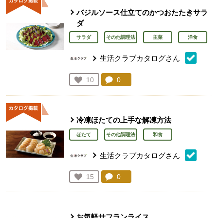
バジルソース仕立てのかつおたたきサラ
ダ
サラダ
その他調理法
主菜
洋食
生活クラブカタログさん
コメント：
0
件。コメントを見る。
お気に入り登録：
10
人が登録
冷凍ほたての上手な解凍方法
ほたて
その他調理法
和食
生活クラブカタログさん
コメント：
0
件。コメントを見る。
お気に入り登録：
15
人が登録
お気軽サフランライス