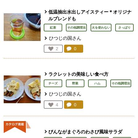
低温抽出水出しアイスティー＊オリジナ
ルブレンドも
紅茶
その他調理法
火を使わない
さっぱり
ひつじの国さん
コメント：
0
件。コメントを見る。
お気に入り登録：
2
人が登録
ラクレットの美味しい食べ方
チーズ
野菜
ハム
その他調理法
ひつじの国さん
コメント：
0
件。コメントを見る。
お気に入り登録：
4
人が登録
びんながまぐろのわさび風味サラダ