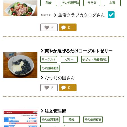
和食
その他調理法
サラダ
主菜
生活クラブカタログさん
コメント：
0
件。コメントを見る。
お気に入り登録：
6
人が登録
爽やか混ぜるだけヨーグルトゼリー
ヨーグルト
ゼリー
子ども・高齢者向け
その他調理法
ひつじの国さん
コメント：
0
件。コメントを見る。
お気に入り登録：
5
人が登録
注文管理術
その他調理法
時短
その他保存食