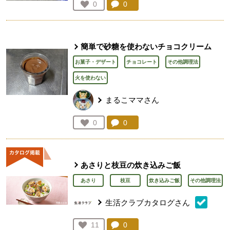
コメント：
0
件。コメントを見る。
お気に入り登録：
0
人が登録
簡単で砂糖を使わないチョコクリーム
お菓子・デザート
チョコレート
その他調理法
火を使わない
まるこママさん
コメント：
0
件。コメントを見る。
お気に入り登録：
0
人が登録
あさりと枝豆の炊き込みご飯
あさり
枝豆
炊き込みご飯
その他調理法
生活クラブカタログさん
コメント：
0
件。コメントを見る。
お気に入り登録：
11