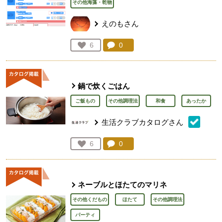
その他海藻・乾物
えのもさん
コメント：
0
件。コメントを見る。
お気に入り登録：
6
人が登録
鍋で炊くごはん
ご飯もの
その他調理法
和食
あったか
生活クラブカタログさん
コメント：
0
件。コメントを見る。
お気に入り登録：
6
人が登録
ネーブルとほたてのマリネ
その他くだもの
ほたて
その他調理法
パーティ