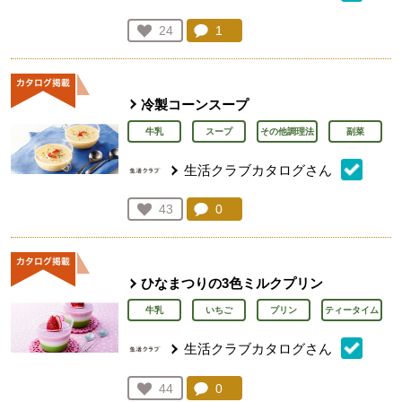
コメント：
1
件。コメントを見る。
お気に入り登録：
24
人が登録
冷製コーンスープ
牛乳
スープ
その他調理法
副菜
生活クラブカタログさん
コメント：
0
件。コメントを見る。
お気に入り登録：
43
人が登録
ひなまつりの3色ミルクプリン
牛乳
いちご
プリン
ティータイム
生活クラブカタログさん
コメント：
0
件。コメントを見る。
お気に入り登録：
44
人が登録