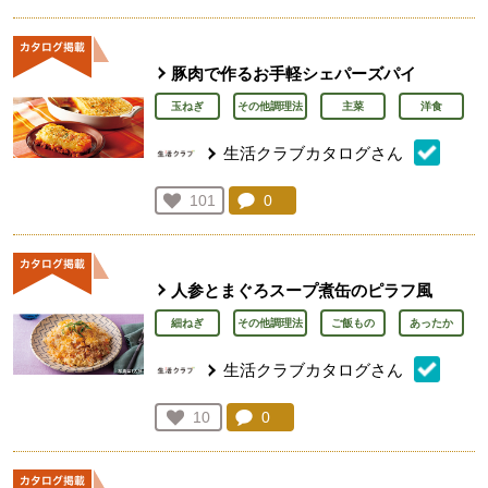
豚肉で作るお手軽シェパーズパイ
玉ねぎ
その他調理法
主菜
洋食
生活クラブカタログさん
コメント：
0
件。コメントを見る。
お気に入り登録：
101
人が登録
人参とまぐろスープ煮缶のピラフ風
細ねぎ
その他調理法
ご飯もの
あったか
生活クラブカタログさん
コメント：
0
件。コメントを見る。
お気に入り登録：
10
人が登録