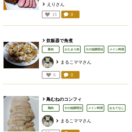
えりさん
コメント：
0
件。コメントを見る。
お気に入り登録：
15
人が登録
炊飯器で角煮
豚肉
かたまり肉
その他調理法
メイン料理
まるこママさん
コメント：
0
件。コメントを見る。
お気に入り登録：
6
人が登録
鳥むねのコンフィ
鶏肉
その他調理法
メイン料理
おもてなし
まるこママさん