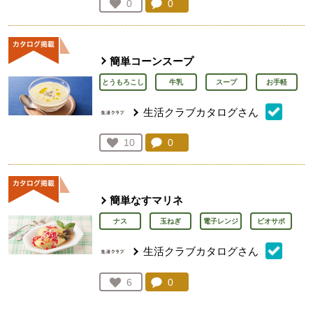
コメント：
0
件。コメントを見る。
お気に入り登録：
0
人が登録
簡単コーンスープ
とうもろこし
牛乳
スープ
お手軽
生活クラブカタログさん
コメント：
0
件。コメントを見る。
お気に入り登録：
10
人が登録
簡単なすマリネ
ナス
玉ねぎ
電子レンジ
ビオサポ
生活クラブカタログさん
コメント：
0
件。コメントを見る。
お気に入り登録：
6
人が登録