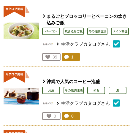
まるごとブロッコリーとベーコンの炊き
込みご飯
ベーコン
炊き込みご飯
その他調理法
メイン料理
生活クラブカタログさん
コメント：
1
件。コメントを見る。
お気に入り登録：
39
人が登録
沖縄で人気のコーヒー泡盛
お酒
その他調理法
和食
夏
生活クラブカタログさん
コメント：
0
件。コメントを見る。
お気に入り登録：
0
人が登録