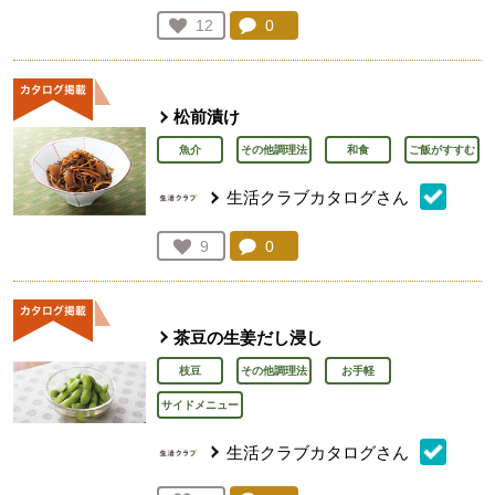
コメント：
0
件。コメントを見る。
お気に入り登録：
12
人が登録
松前漬け
魚介
その他調理法
和食
ご飯がすすむ
生活クラブカタログさん
コメント：
0
件。コメントを見る。
お気に入り登録：
9
人が登録
茶豆の生姜だし浸し
枝豆
その他調理法
お手軽
サイドメニュー
生活クラブカタログさん