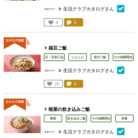
生活クラブカタログさん
コメント：
0
件。コメントを見る。
お気に入り登録：
8
人が登録
福豆ご飯
豆・豆加工品
にんじん
混ぜご飯
その他調理法
生活クラブカタログさん
コメント：
0
件。コメントを見る。
お気に入り登録：
26
人が登録
根菜の炊き込みご飯
根菜
炊き込みご飯
その他調理法
和食
生活クラブカタログさん