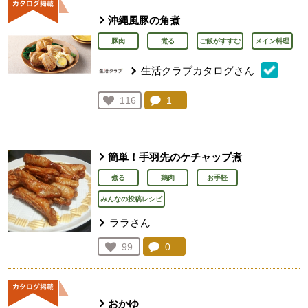
沖縄風豚の角煮
豚肉
煮る
ご飯がすすむ
メイン料理
生活クラブカタログさん
コメント：
1
件。コメントを見る。
お気に入り登録：
116
人が登録
簡単！手羽先のケチャップ煮
煮る
鶏肉
お手軽
みんなの投稿レシピ
ララさん
コメント：
0
件。コメントを見る。
お気に入り登録：
99
人が登録
おかゆ