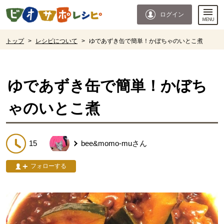
本文へジャンプする。
ページの先頭です。
ログイン
ここからサイト内共通メニューです。
サイト内共通メニューをスキップする
サイト内共通メニューここまで。
ここから現在位置です。
トップ
>
レシピについて
>
ゆであずき缶で簡単！かぼちゃのいとこ煮
現在位置ここまで
ゆであずき缶で簡単！かぼち
ゃのいとこ煮
15
bee&momo-mu
さん
フォローする