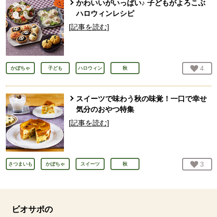
かわいいがいっぱい♪ 子どもがよろこぶ
ハロウィンレシピ
[記事を読む]
お気
4
人
かぼちゃ
子ども
ハロウィン
秋
スイーツで味わう秋の味覚！一口で幸せ
気分のおやつ特集
[記事を読む]
お気
3
人
さつまいも
かぼちゃ
スイーツ
秋
ビオサポの