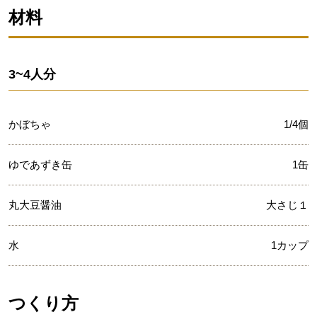
材料
3~4人分
かぼちゃ
1/4個
ゆであずき缶
1缶
丸大豆醤油
大さじ１
水
1カップ
つくり方