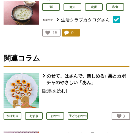
粥
煮る
定番
和食
生活クラブカタログさん
コメント：
0
件。コメントを見る。
お気に入り登録：
15
人が登録
関連コラム
のせて、はさんで、楽しめる♪ 栗とカボ
チャのやさしい「あん」
[記事を読む]
お気
3
人
かぼちゃ
あずき
おやつ
子どもおやつ