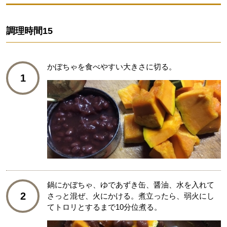
調理時間
15
かぼちゃを食べやすい大きさに切る。
1
鍋にかぼちゃ、ゆであずき缶、醤油、水を入れて
2
さっと混ぜ、火にかける。煮立ったら、弱火にし
てトロリとするまで10分位煮る。