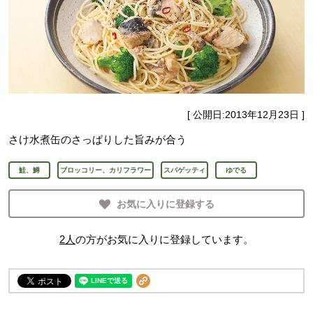
[ 公開日:
2013年12月23日
]
さけ水煮缶のさっぱりした旨みが合う
鮭、鱒
ブロッコリー、カリフラワー
スパゲッティ
ゆでる
お気に入りに登録する
2
人
の方がお気に入りに登録しています。