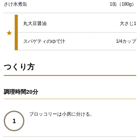
さけ水煮缶
1缶（180g）
★
丸大豆醤油
大さじ1
★
グループ
★
スパゲティのゆで汁
1/4カップ
つくり方
調理時間
20分
ブロッコリーは小房に分ける。
1