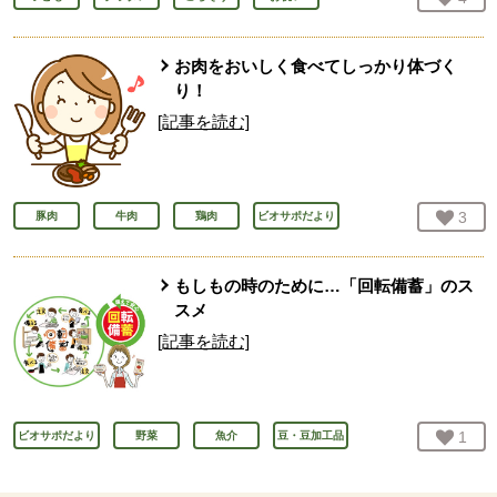
お肉をおいしく食べてしっかり体づく
り！
[記事を読む]
お気
3
人
豚肉
牛肉
鶏肉
ビオサポだより
もしもの時のために…「回転備蓄」のス
スメ
[記事を読む]
お気
1
人
ビオサポだより
野菜
魚介
豆・豆加工品