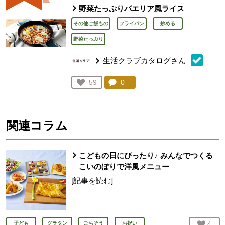
野菜たっぷりパエリア風ライス
その他ご飯もの
フライパン
炒める
野菜たっぷり
生活クラブカタログさん
コメント：
0
件。コメントを見る。
お気に入り登録：
59
人が登録
関連コラム
こどもの日にぴったり♪ みんなでつくる
こいのぼりで洋風メニュー
[記事を読む]
お気
4
人
子ども
グラタン
ごちそう
お祝い