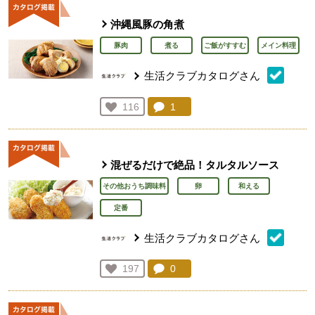
沖縄風豚の角煮
豚肉
煮る
ご飯がすすむ
メイン料理
生活クラブカタログさん
コメント：
1
件。コメントを見る。
お気に入り登録：
116
人が登録
混ぜるだけで絶品！タルタルソース
その他おうち調味料
卵
和える
定番
生活クラブカタログさん
コメント：
0
件。コメントを見る。
お気に入り登録：
197
人が登録