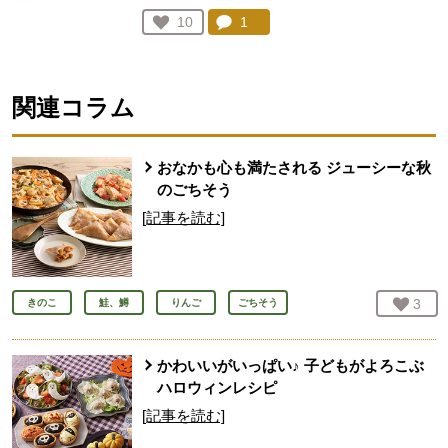
コメント：
1
件。コメントを見る。
お気に入り登録：
10
人が登録
関連コラム
おなかも心も満たされる ジューシーな秋
のごちそう
[記事を読む]
お気
3
人
きのこ
鮭、鱒
りんご
ごちそう
かわいいがいっぱい♪ 子どもがよろこぶ
ハロウィンレシピ
[記事を読む]