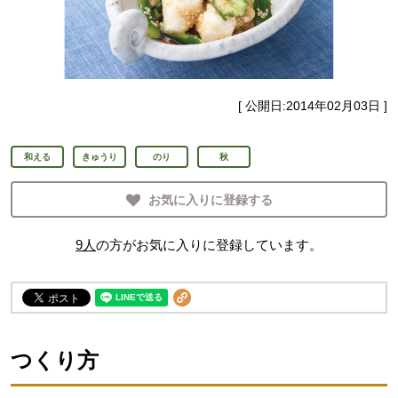
[ 公開日:
2014年02月03日
]
和える
きゅうり
のり
秋
お気に入りに登録する
9
人
の方がお気に入りに登録しています。
つくり方