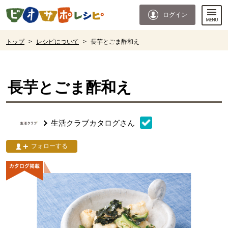
本文へジャンプする。
ページの先頭です。
ログイン
ここからサイト内共通メニューです。
サイト内共通メニューをスキップする
サイト内共通メニューここまで。
ここから現在位置です。
トップ
>
レシピについて
>
長芋とごま酢和え
現在位置ここまで
長芋とごま酢和え
生活クラブカタログ
さん
フォローする