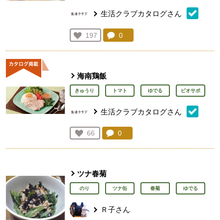
生活クラブカタログさん
コメント：
0
件。コメントを見る。
お気に入り登録：
197
人が登録
海南鶏飯
きゅうり
トマト
ゆでる
ビオサポ
生活クラブカタログさん
コメント：
0
件。コメントを見る。
お気に入り登録：
66
人が登録
ツナ春菊
のり
ツナ缶
春菊
ゆでる
Ｒ子さん