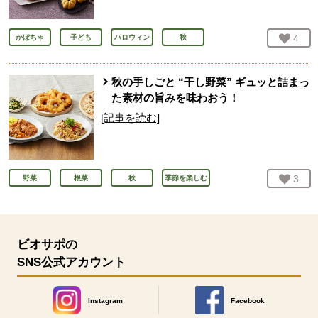
お気
4
人
かぼちゃ
子ども
ハロウィン
秋
秋の手しごと “干し野菜” ギュッと詰まっ
た素材の旨みを味わおう！
[記事を読む]
お気
3
人
野菜
根菜
秋
季節を楽しむ
ビオサポの
SNS公式アカウント
Instagram
Facebook
別のウィンドウで開きます。
別のウィンドウで開きます