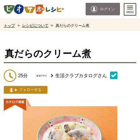
本文へジャンプする。
ページの先頭です。
ログイン
ここからサイト内共通メニューです。
サイト内共通メニューをスキップする
サイト内共通メニューここまで。
ここから現在位置です。
トップ
>
レシピについて
>
真だらのクリーム煮
現在位置ここまで
真だらのクリーム煮
25分
生活クラブカタログ
さん
フォローする