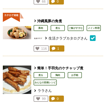
コメント：
0
件。コメントを見る。
お気に入り登録：
66
人が登録
沖縄風豚の角煮
豚肉
煮る
ご飯がすすむ
メイン料理
生活クラブカタログさん
コメント：
1
件。コメントを見る。
お気に入り登録：
116
人が登録
簡単！手羽先のケチャップ煮
煮る
鶏肉
お手軽
みんなの投稿レシピ
ララさん
コメント：
0
件。コメントを見る。
お気に入り登録：
99
人が登録