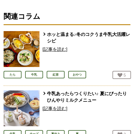
関連コラム
ホッと温まる♪冬のコクうま牛乳大活躍レ
シピ
[記事を読む]
お気
5
人
たら
牛乳
紅茶
おやつ
牛乳あったらつくりたい♪ 夏にぴったり
ひんやりミルクメニュー
[記事を読む]
牛乳
チーズ
夏休み
夏