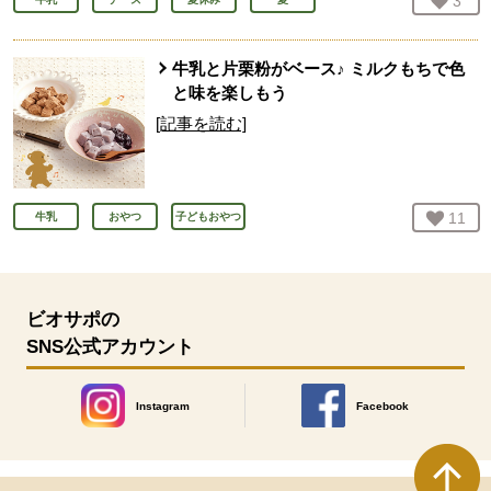
お気
3
人
牛乳と片栗粉がベース♪ ミルクもちで色
と味を楽しもう
[記事を読む]
お気
11
人
牛乳
おやつ
子どもおやつ
ビオサポの
SNS公式アカウント
Instagram
Facebook
別のウィンドウで開きます。
別のウィンドウで開きます
本文ここまで。
ここから共通フッターメニューです。