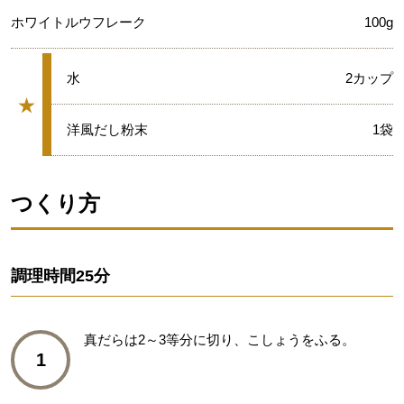
ホワイトルウフレーク
100g
★
水
2カップ
★
グループ
★
洋風だし粉末
1袋
つくり方
調理時間
25分
真だらは2～3等分に切り、こしょうをふる。
1