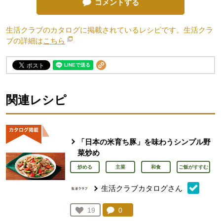
コメントする
生活クラブのカタログに掲載されているレシピです。生活クラ
ブの詳細は
こちら
別のウィンドウで開きます。
関連レシピ
「日本の米育ち豚」を味わうシンプル野
菜炒め
炒める
主菜
和食
ご飯がすすむ
生活クラブカタログさん
コメント：
0
件。コメントを見る。
お気に入り登録：
19
人が登録