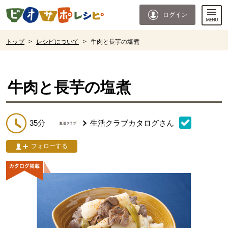
本文へジャンプする。
ページの先頭です。
ログイン
ここからサイト内共通メニューです。
サイト内共通メニューをスキップする
サイト内共通メニューここまで。
ここから現在位置です。
トップ
>
レシピについて
>
牛肉と長芋の塩煮
現在位置ここまで
牛肉と長芋の塩煮
35分
生活クラブカタログ
さん
フォローする