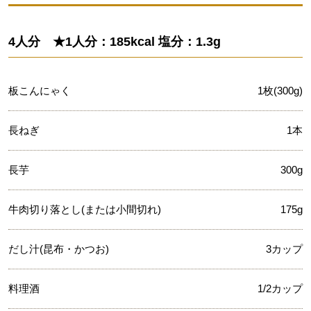
4人分 ★1人分：185kcal 塩分：1.3g
板こんにゃく
1枚(300g)
長ねぎ
1本
長芋
300g
牛肉切り落とし(または小間切れ)
175g
だし汁(昆布・かつお)
3カップ
料理酒
1/2カップ