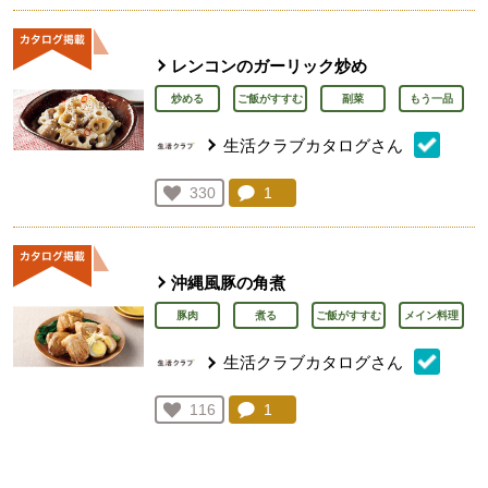
レンコンのガーリック炒め
炒める
ご飯がすすむ
副菜
もう一品
生活クラブカタログさん
コメント：
1
件。コメントを見る。
お気に入り登録：
330
人が登録
沖縄風豚の角煮
豚肉
煮る
ご飯がすすむ
メイン料理
生活クラブカタログさん
コメント：
1
件。コメントを見る。
お気に入り登録：
116
人が登録