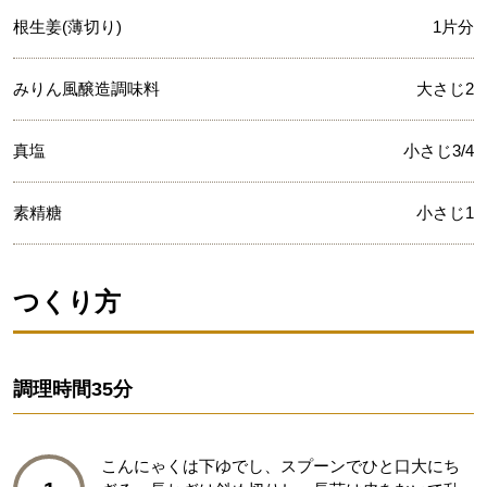
根生姜(薄切り)
1片分
みりん風醸造調味料
大さじ2
真塩
小さじ3/4
素精糖
小さじ1
つくり方
調理時間
35分
こんにゃくは下ゆでし、スプーンでひと口大にち