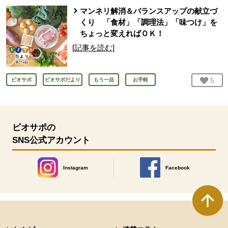
マンネリ解消＆バランスアップの献立づ
くり 「食材」「調理法」「味つけ」を
ちょっと変えればＯＫ！
[記事を読む]
お気
5
人
ビオサポ
ビオサポだより
もう一品
お手軽
ビオサポの
SNS公式アカウント
Instagram
Facebook
別のウィンドウで開きます。
別のウィンドウで開きます
本文ここまで。
ここから共通フッターメニューです。