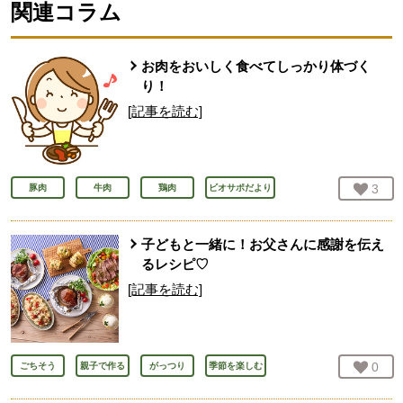
関連コラム
お肉をおいしく食べてしっかり体づく
り！
[記事を読む]
お気
3
人
豚肉
牛肉
鶏肉
ビオサポだより
子どもと一緒に！お父さんに感謝を伝え
るレシピ♡
[記事を読む]
お気
0
人
ごちそう
親子で作る
がっつり
季節を楽しむ