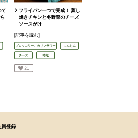
めて
フライパン一つで完成！ 蒸し
でら
焼きチキンと冬野菜のチーズ
ソースがけ
[記事を読む]
ブロッコリー、カリフラワー
にんじん
チーズ
時短
お気に入り登録：
21
人が登録
会員登録