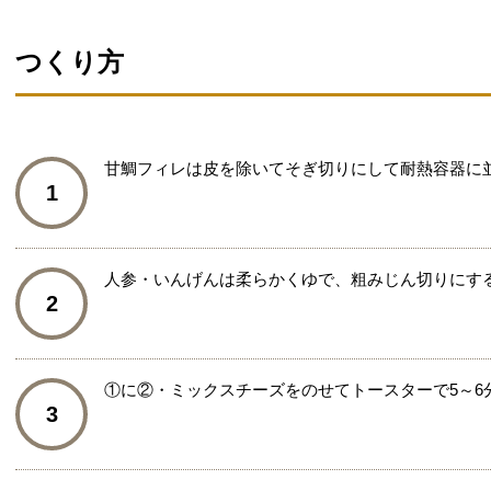
つくり方
甘鯛フィレは皮を除いてそぎ切りにして耐熱容器に
1
人参・いんげんは柔らかくゆで、粗みじん切りにす
2
①に②・ミックスチーズをのせてトースターで5～6
3