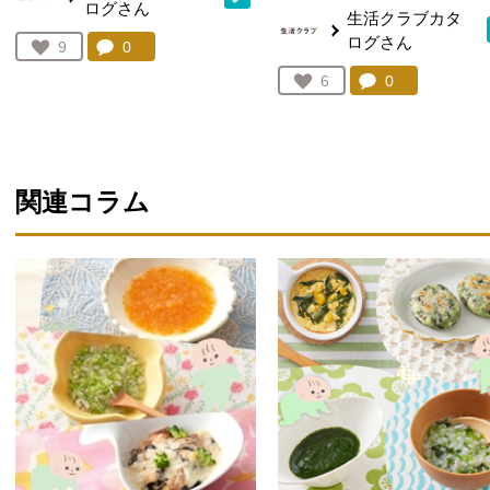
ログさん
生活クラブカタ
ログさん
コメント：
0
件。コメントを見る。
お気に入り登録：
9
人が登録
コメント：
0
件。コメント
お気に入り登録：
6
人が登録
関連コラム