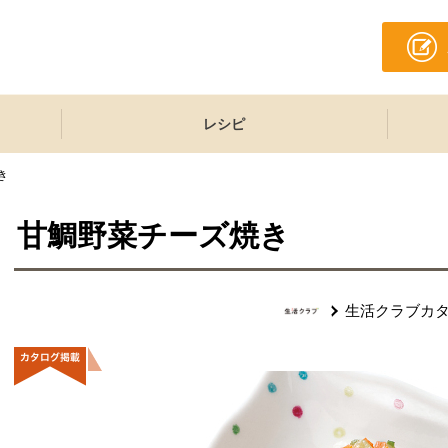
レシピ
き
甘鯛野菜チーズ焼き
生活クラブカ