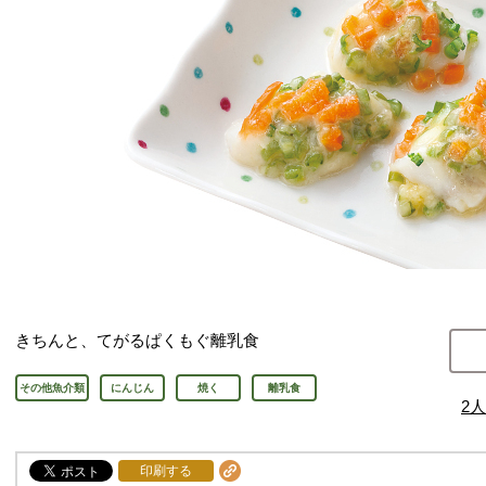
きちんと、てがるぱくもぐ離乳食
その他魚介類
にんじん
焼く
離乳食
2
人
印刷する