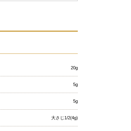
20g
5g
5g
大さじ1/2(4g)