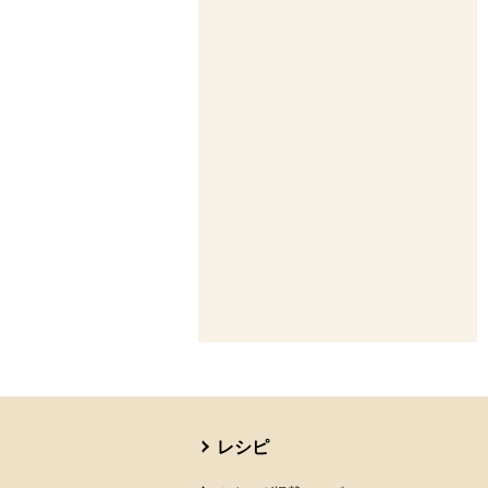
本文ここまで。
ここから共通フッターメニューです。
レシピ