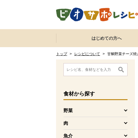
本文へジャンプする。
ページの先頭です。
ここからサイト内共通メニューです。
サイト内共通メニューをスキップする
はじめての方へ
サイト内共通メニューここまで。
ここから現在位置です。
現在位置ここまで
トップ
>
レシピについて
>
甘鯛野菜チーズ焼
ここから消費材検索メニューです。
消費材検索メニューここまで。
ここから本文です。
食材
から探す
野菜
を開く
肉
を開く
魚介