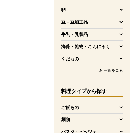
を開く
卵
を開く
豆・豆加工品
を開く
牛乳・乳製品
を開く
海藻・乾物・こんにゃく
を開く
くだもの
を開く
一覧を見る
料理タイプ
から探す
ご飯もの
を開く
麺類
を開く
パスタ・ピッツァ