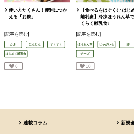
使い方たくさん！便利につか
【食べるをはぐくむ はじ
える「お麩」
離乳食】冷凍ほうれん草
くらく離乳食♪
[記事を読む]
[記事を読む]
かぶ
にんじん
すくすく
ほうれん草
じゃがいも
卵
はじめて離乳食
チーズ
お気に入り登録：
6
人が登録
お気に入り登録：
10
人が登録
連載コラム
新規