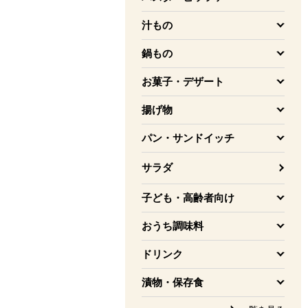
を開く
汁もの
を開く
鍋もの
を開く
お菓子・デザート
を開く
揚げ物
を開く
パン・サンドイッチ
を開く
サラダ
子ども・高齢者向け
を開く
おうち調味料
を開く
ドリンク
を開く
漬物・保存食
を開く