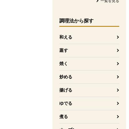
一覧を見る
調理法
から探す
和える
蒸す
焼く
炒める
揚げる
ゆでる
煮る