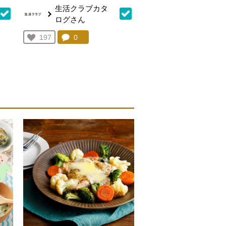
生活クラブカタ
ログさん
を見る。
コメント：
0
件。コメントを見る。
お気に入り登録：
197
人が登録