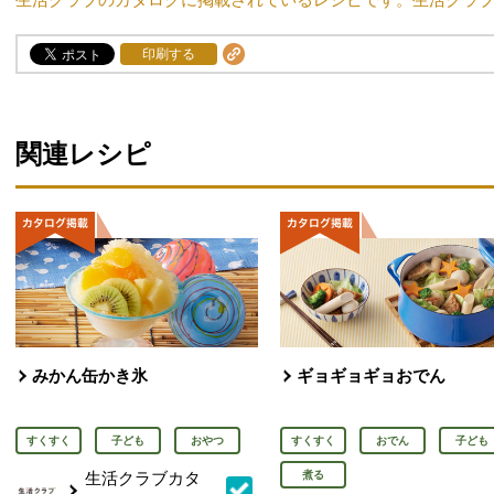
印刷する
関連レシピ
みかん缶かき氷
ギョギョギョおでん
すくすく
子ども
おやつ
すくすく
おでん
子ども
生活クラブカタ
煮る