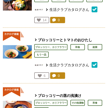
生活クラブカタログさん
コメント：
0
件。コメントを見る。
お気に入り登録：
14
人が登録
ブロッコリーとトマトのおひたし
ブロッコリー、カリフラワー
和食
副菜
もう一品
生活クラブカタログさん
コメント：
0
件。コメントを見る。
お気に入り登録：
6
人が登録
ブロッコリーの茎の浅漬け
ブロッコリー、カリフラワー
その他漬物
和食