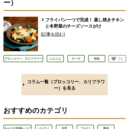
ー
）
フライパン一つで完成！ 蒸し焼きチキン
と冬野菜のチーズソースがけ
[記事を読む]
お気
21
ブロッコリー、カリフラワー
にんじん
チーズ
時短
人が
コラム一覧（
ブロッコリー、カリフラワ
ー
）を見る
おすすめのカテゴリ
みんなの投稿レシピ
パーティ
牛乳
ごちそう
豚肉