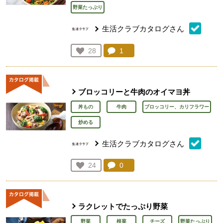
野菜たっぷり
生活クラブカタログさん
コメント：
1
件。コメントを見る。
お気に入り登録：
28
人が登録
ブロッコリーと牛肉のオイマヨ丼
丼もの
牛肉
ブロッコリー、カリフラワー
炒める
生活クラブカタログさん
コメント：
0
件。コメントを見る。
お気に入り登録：
24
人が登録
ラクレットでたっぷり野菜
野菜
根菜
チーズ
野菜たっぷり