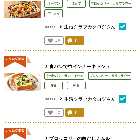
オーブン
ほたて
ブロッコリー、カリフラワー
パーティ
生活クラブカタログさん
コメント：
0
件。コメントを見る。
お気に入り登録：
48
人が登録
食パンでウインナーキッシュ
その他パン・サンドイッチ
ブロッコリー、カリフラワー
洋食
朝食
生活クラブカタログさん
コメント：
0
件。コメントを見る。
お気に入り登録：
20
人が登録
ブロッコリーの白だしナムル