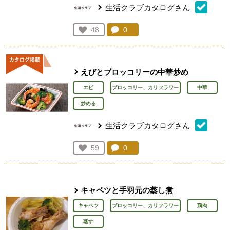
生活クラブカタログさん
コメント：
0
件。コメントを見る。
お気に入り登録：
48
人が登録
えびとブロッコリーの中華炒め
エビ
ブロッコリー、カリフラワー
中華
炒める
生活クラブカタログさん
コメント：
0
件。コメントを見る。
お気に入り登録：
59
人が登録
キャベツと手羽元の蒸し煮
キャベツ
ブロッコリー、カリフラワー
鶏肉
蒸す