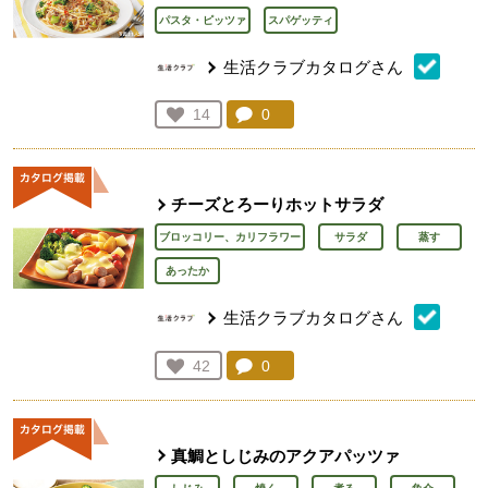
パスタ・ピッツァ
スパゲッティ
生活クラブカタログさん
コメント：
0
件。コメントを見る。
お気に入り登録：
14
人が登録
チーズとろーりホットサラダ
ブロッコリー、カリフラワー
サラダ
蒸す
あったか
生活クラブカタログさん
コメント：
0
件。コメントを見る。
お気に入り登録：
42
人が登録
真鯛としじみのアクアパッツァ