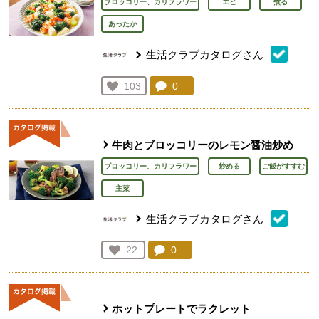
ブロッコリー、カリフラワー
エビ
煮る
あったか
生活クラブカタログさん
コメント：
0
件。コメントを見る。
お気に入り登録：
103
人が登録
牛肉とブロッコリーのレモン醤油炒め
ブロッコリー、カリフラワー
炒める
ご飯がすすむ
主菜
生活クラブカタログさん
コメント：
0
件。コメントを見る。
お気に入り登録：
22
人が登録
ホットプレートでラクレット