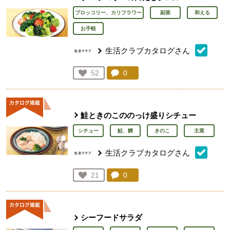
ブロッコリー、カリフラワー
副菜
和える
お手軽
生活クラブカタログさん
コメント：
0
件。コメントを見る。
お気に入り登録：
52
人が登録
鮭ときのこののっけ盛りシチュー
シチュー
鮭、鱒
きのこ
主菜
生活クラブカタログさん
コメント：
0
件。コメントを見る。
お気に入り登録：
21
人が登録
シーフードサラダ