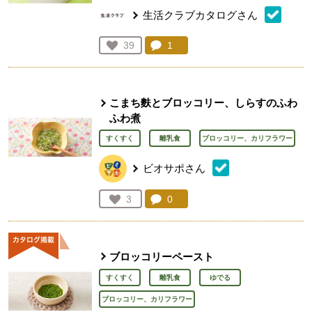
生活クラブカタログさん
コメント：
1
件。コメントを見る。
お気に入り登録：
39
人が登録
こまち麩とブロッコリー、しらすのふわ
ふわ煮
すくすく
離乳食
ブロッコリー、カリフラワー
ビオサポさん
コメント：
0
件。コメントを見る。
お気に入り登録：
3
人が登録
ブロッコリーペースト
すくすく
離乳食
ゆでる
ブロッコリー、カリフラワー