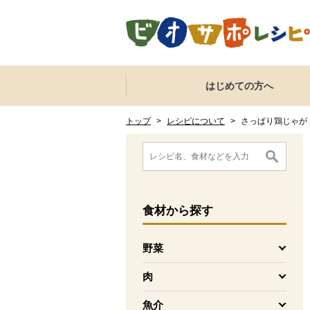
本文へジャンプする。
ページの先頭です。
ここからサイト内共通メニューです。
サイト内共通メニューをスキップする
はじめての方へ
サイト内共通メニューここまで。
ここから現在位置です。
現在位置ここまで
トップ
>
レシピについて
>
さっぱり鶏じゃが
ここから消費材検索メニューです。
消費材検索メニューここまで。
ここから本文です。
食材
から探す
野菜
を開く
肉
を開く
魚介