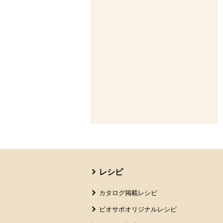
本文ここまで。
ここから共通フッターメニューです。
レシピ
カタログ掲載レシピ
ビオサポオリジナルレシピ