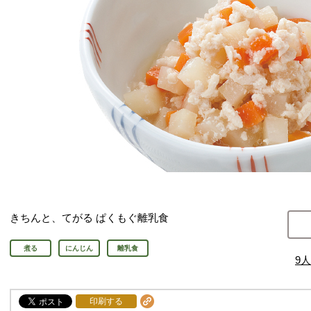
きちんと、てがる ぱくもぐ離乳食
煮る
にんじん
離乳食
9
人
印刷する