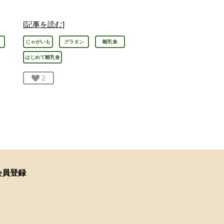
[記事を読む]
じゃがいも
グラタン
離乳食
はじめて離乳食
お気に入り登録：
2
人が登録
会員登録