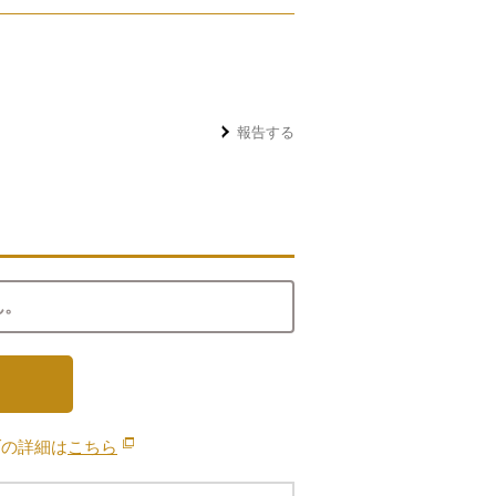
報告する
ん。
ブの詳細は
こちら
別のウィンドウで開きます。