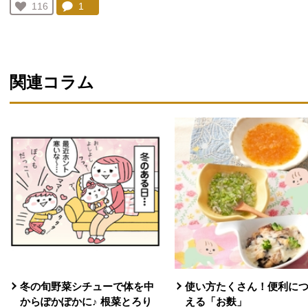
人が登録
コメント：
1
件。コメントを見る。
お気に入り登録：
116
人が登録
関連コラム
冬の旬野菜シチューで体を中
使い方たくさん！便利に
からぽかぽかに♪ 根菜とろり
える「お麩」