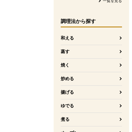
一覧を見る
調理法
から探す
和える
蒸す
焼く
炒める
揚げる
ゆでる
煮る