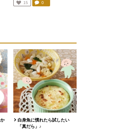
コメント：
0
件。コメントを見る。
お気に入り登録：
15
人が登録
つか
白身魚に慣れたら試したい
「真だら」♪