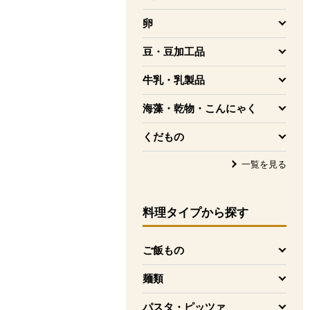
を開く
卵
を開く
豆・豆加工品
を開く
牛乳・乳製品
を開く
海藻・乾物・こんにゃく
を開く
くだもの
を開く
一覧を見る
料理タイプ
から探す
ご飯もの
を開く
麺類
を開く
パスタ・ピッツァ