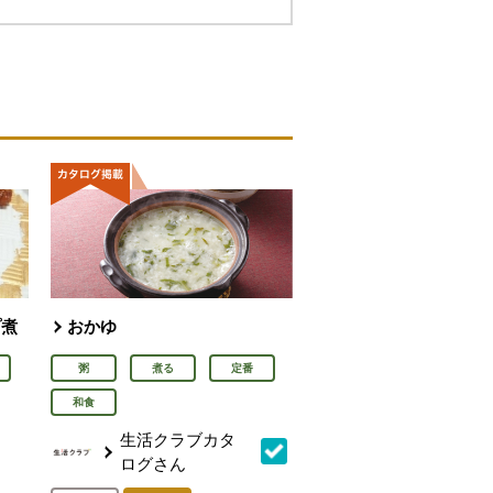
プ煮
おかゆ
粥
煮る
定番
和食
生活クラブカタ
ログさん
を見る。