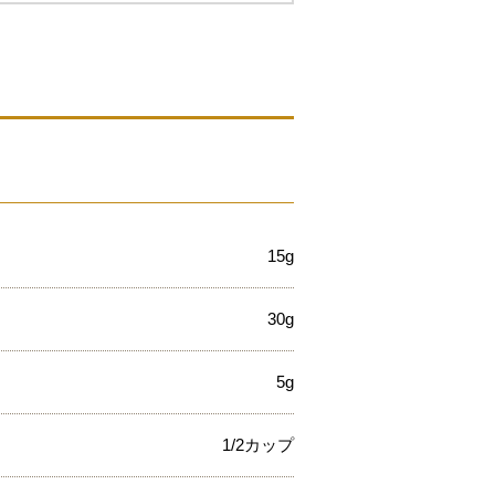
15g
30g
5g
1/2カップ