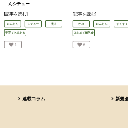
んシチュー
[記事を読む]
[記事を読む]
にんじん
シチュー
煮る
かぶ
にんじん
すくすく
子育てあるある
はじめて離乳食
お気に入り登録：
1
人が登録
お気に入り登録：
6
人が登録
連載コラム
新規