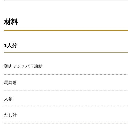
材料
1人分
鶏肉ミンチバラ凍結
馬鈴薯
人参
だし汁