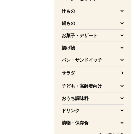
を開く
汁もの
を開く
鍋もの
を開く
お菓子・デザート
を開く
揚げ物
を開く
パン・サンドイッチ
を開く
サラダ
子ども・高齢者向け
を開く
おうち調味料
を開く
ドリンク
を開く
漬物・保存食
を開く