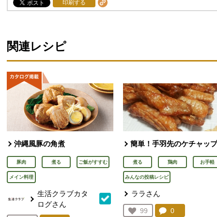
印刷する
関連レシピ
沖縄風豚の角煮
簡単！手羽先のケチャッ
豚肉
煮る
ご飯がすすむ
煮る
鶏肉
お手軽
メイン料理
みんなの投稿レシピ
生活クラブカタ
ララさん
ログさん
コメント：
0
件。コメント
お気に入り登録：
99