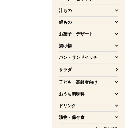
を開く
汁もの
を開く
鍋もの
を開く
お菓子・デザート
を開く
揚げ物
を開く
パン・サンドイッチ
を開く
サラダ
子ども・高齢者向け
を開く
おうち調味料
を開く
ドリンク
を開く
漬物・保存食
を開く