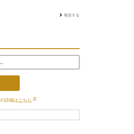
報告する
ん。
ブの詳細は
こちら
別のウィンドウで開きます。