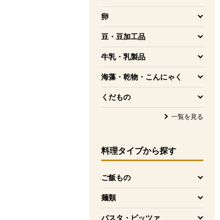
を開く
卵
を開く
豆・豆加工品
を開く
牛乳・乳製品
を開く
海藻・乾物・こんにゃく
を開く
くだもの
を開く
一覧を見る
料理タイプ
から探す
ご飯もの
を開く
麺類
を開く
パスタ・ピッツァ