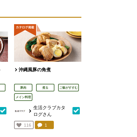
め
沖縄風豚の角煮
豚肉
煮る
ご飯がすすむ
メイン料理
生活クラブカタ
ログさん
を見る。
コメント：
1
件。コメントを見る。
お気に入り登録：
116
人が登録