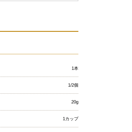
1本
1/2個
20g
1カップ