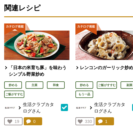
関連レシピ
「日本の米育ち豚」を味わう
レンコンのガーリック炒
シンプル野菜炒め
炒める
主菜
和食
炒める
ご飯がすすむ
副菜
ご飯がすすむ
もう一品
生活クラブカタ
生活クラブカタ
ログさん
ログさん
コメント：
0
件。コメントを見る。
コメント：
1
件。コメント
お気に入り登録：
19
お気に入り登録：
330
人が登録
人が登録