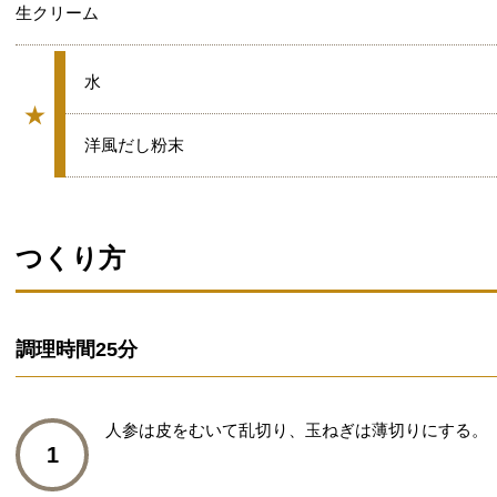
生クリーム
★
水
★
グループ
★
洋風だし粉末
つくり方
調理時間
25分
人参は皮をむいて乱切り、玉ねぎは薄切りにする。
1