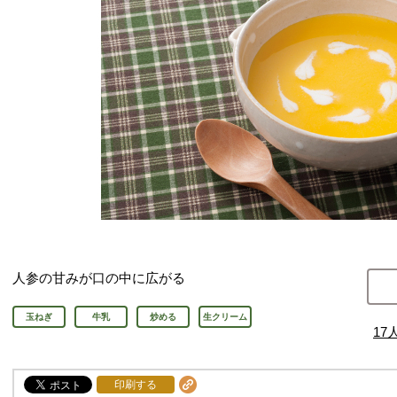
人参の甘みが口の中に広がる
玉ねぎ
牛乳
炒める
生クリーム
17
印刷する