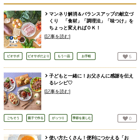
マンネリ解消＆バランスアップの献立づ
くり 「食材」「調理法」「味つけ」を
ちょっと変えればＯＫ！
[記事を読む]
お気
5
人
ビオサポ
ビオサポだより
もう一品
お手軽
子どもと一緒に！お父さんに感謝を伝え
るレシピ♡
[記事を読む]
お気
0
人
ごちそう
親子で作る
がっつり
季節を楽しむ
使い方たくさん！便利につかえる「お