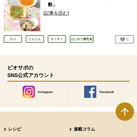
麩」
[記事を読む]
お気
6
人
かぶ
にんじん
すくすく
はじめて離乳食
ビオサポの
SNS公式アカウント
Instagram
Facebook
別のウィンドウで開きます。
別のウィンドウで開きます
本文ここまで。
ここから共通フッターメニューです。
レシピ
連載コラム