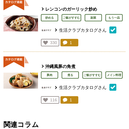
レンコンのガーリック炒め
炒める
ご飯がすすむ
副菜
もう一品
生活クラブカタログさん
コメント：
1
件。コメントを見る。
お気に入り登録：
330
人が登録
沖縄風豚の角煮
豚肉
煮る
ご飯がすすむ
メイン料理
生活クラブカタログさん
コメント：
1
件。コメントを見る。
お気に入り登録：
116
人が登録
関連コラム