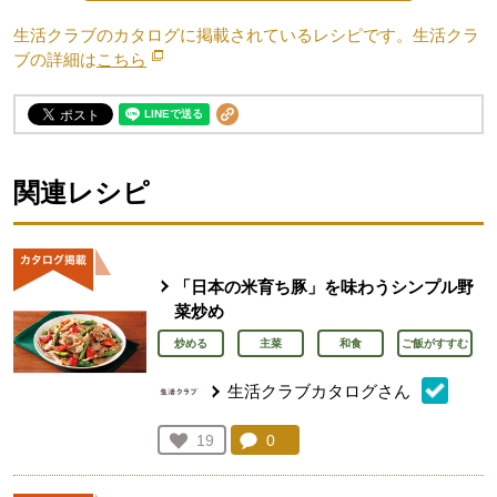
生活クラブのカタログに掲載されているレシピです。生活クラ
ブの詳細は
こちら
別のウィンドウで開きます。
関連レシピ
「日本の米育ち豚」を味わうシンプル野
菜炒め
炒める
主菜
和食
ご飯がすすむ
生活クラブカタログさん
コメント：
0
件。コメントを見る。
お気に入り登録：
19
人が登録