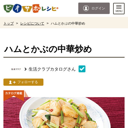
本文へジャンプする。
ページの先頭です。
ログイン
ここからサイト内共通メニューです。
サイト内共通メニューをスキップする
サイト内共通メニューここまで。
ここから現在位置です。
トップ
>
レシピについて
>
ハムとかぶの中華炒め
現在位置ここまで
ハムとかぶの中華炒め
生活クラブカタログ
さん
フォローする