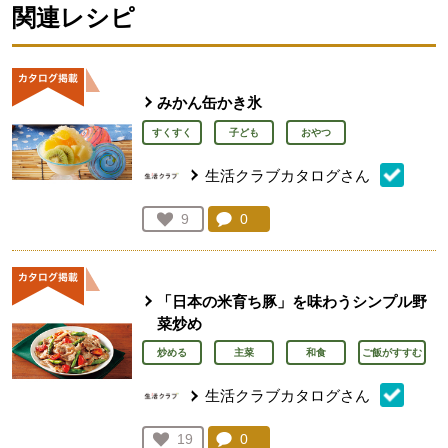
関連レシピ
みかん缶かき氷
すくすく
子ども
おやつ
生活クラブカタログさん
コメント：
0
件。コメントを見る。
お気に入り登録：
9
人が登録
「日本の米育ち豚」を味わうシンプル野
菜炒め
炒める
主菜
和食
ご飯がすすむ
生活クラブカタログさん
コメント：
0
件。コメントを見る。
お気に入り登録：
19