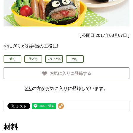
[ 公開日:
2017年08月07日
]
おにぎりがお弁当の主役に!
焼く
子ども
フライパン
のり
お気に入りに登録する
2
人
の方がお気に入りに登録しています。
材料