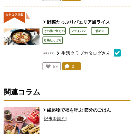
人が登録
野菜たっぷりパエリア風ライス
その他ご飯もの
フライパン
炒める
野菜たっぷり
生活クラブカタログさん
コメント：
0
件。コメントを見る。
お気に入り登録：
59
人が登録
関連コラム
縁起物で福を呼ぶ 節分のごはん
[記事を読む]