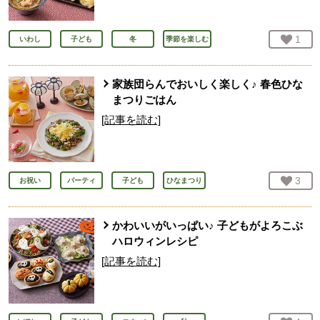
お気
1
人
いわし
子ども
冬
季節を楽しむ
家族団らんでおいしく楽しく♪ 春色ひな
まつりごはん
[記事を読む]
お気
3
人
お祝い
パーティ
子ども
ひなまつり
かわいいがいっぱい♪ 子どもがよろこぶ
ハロウィンレシピ
[記事を読む]