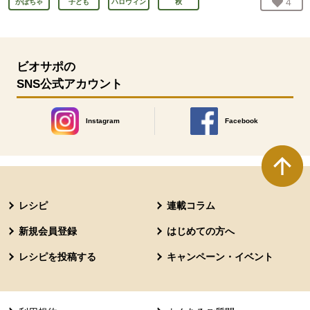
お気
4
人
かぼちゃ
子ども
ハロウィン
秋
ビオサポの
SNS公式アカウント
Instagram
Facebook
別のウィンドウで開きます。
別のウィンドウで開きます
本文ここまで。
ここから共通フッターメニューです。
レシピ
連載コラム
新規会員登録
はじめての方へ
レシピを投稿する
キャンペーン・イベント