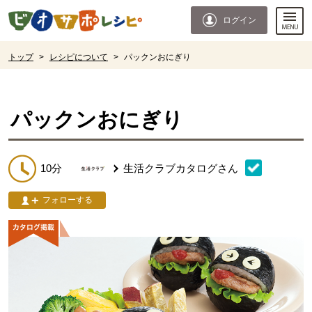
本文へジャンプする。
ページの先頭です。
ログイン
ここからサイト内共通メニューです。
サイト内共通メニューをスキップする
サイト内共通メニューここまで。
ここから現在位置です。
トップ
>
レシピについて
>
パックンおにぎり
現在位置ここまで
パックンおにぎり
10分
生活クラブカタログ
さん
フォローする