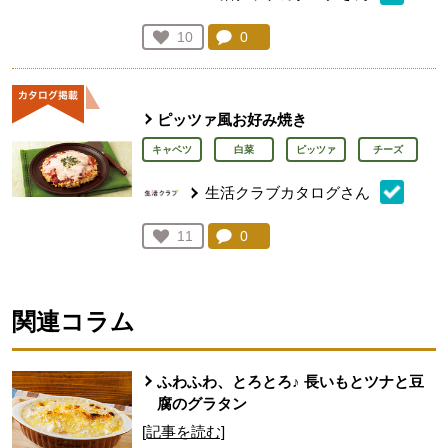
コメント：
0
件。コメントを見る。
お気に入り登録：
10
人が登録
ピッツァ風お好み焼き
キャベツ
白菜
ピッツァ
チーズ
生活クラブカタログさん
コメント：
0
件。コメントを見る。
お気に入り登録：
11
人が登録
関連コラム
ふわふわ、とろとろ♪ 長いもとツナと豆
腐のグラタン
[記事を読む]