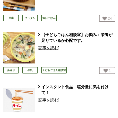
お気
24
人
豆腐
グラタン
毎日ごはん
【子どもごはん相談室】お悩み：栄養が
足りているか心配です。
[記事を読む]
お気
1
人
あさり
牛乳
子どもごはん相談室
インスタント食品、塩分量に気を付け
て！
[記事を読む]