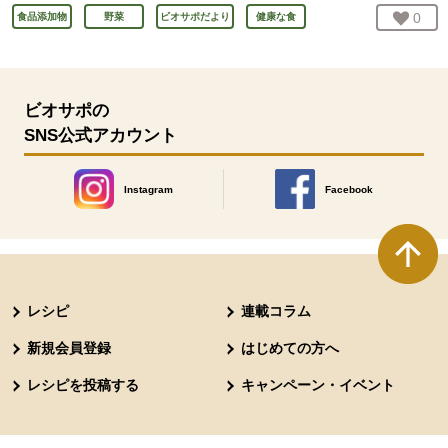
お気
0
人
食品添加物
野菜
ビオサポだより
健康な食
ビオサポの
SNS公式アカウント
Instagram
Facebook
別のウィンドウで開きます。
別のウィンドウで開きます
本文ここまで。
ここから共通フッターメニューです。
レシピ
連載コラム
新規会員登録
はじめての方へ
レシピを投稿する
キャンペーン・イベント