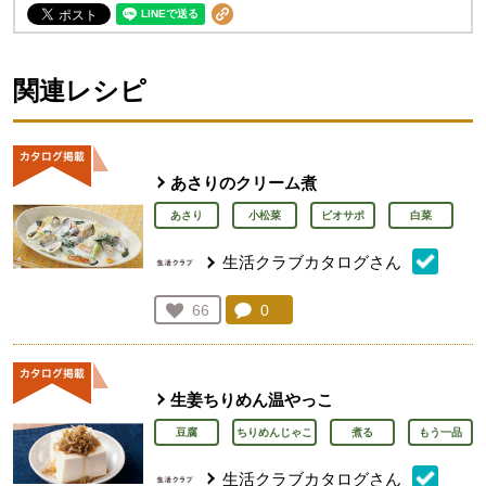
関連レシピ
あさりのクリーム煮
あさり
小松菜
ビオサポ
白菜
生活クラブカタログさん
コメント：
0
件。コメントを見る。
お気に入り登録：
66
人が登録
生姜ちりめん温やっこ
豆腐
ちりめんじゃこ
煮る
もう一品
生活クラブカタログさん