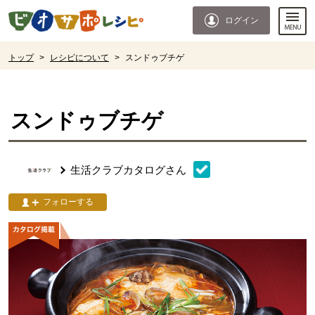
本文へジャンプする。
ページの先頭です。
ログイン
ここからサイト内共通メニューです。
サイト内共通メニューをスキップする
サイト内共通メニューここまで。
ここから現在位置です。
トップ
>
レシピについて
>
スンドゥブチゲ
現在位置ここまで
スンドゥブチゲ
生活クラブカタログ
さん
フォローする