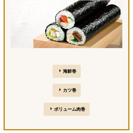
海鮮巻
カツ巻
ボリューム肉巻