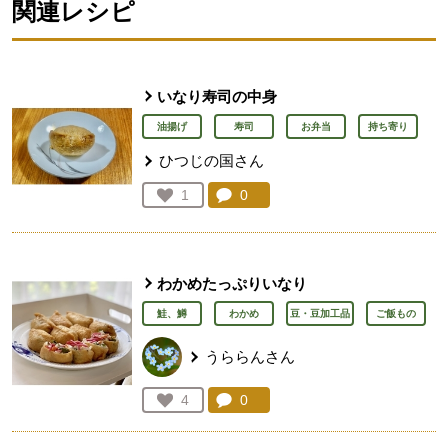
関連レシピ
いなり寿司の中身
油揚げ
寿司
お弁当
持ち寄り
ひつじの国さん
コメント：
0
件。コメントを見る。
お気に入り登録：
1
人が登録
わかめたっぷりいなり
鮭、鱒
わかめ
豆・豆加工品
ご飯もの
うららんさん
コメント：
0
件。コメントを見る。
お気に入り登録：
4
人が登録