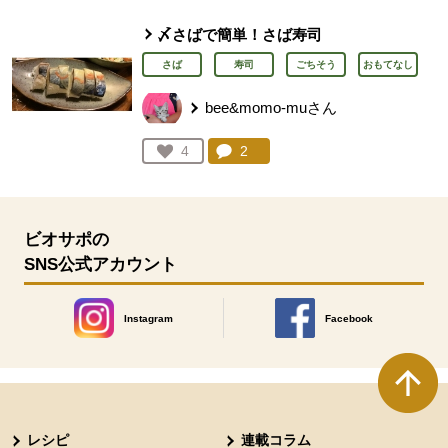
〆さばで簡単！さば寿司
さば
寿司
ごちそう
おもてなし
bee&momo-muさん
コメント：
2
件。コメントを見る。
お気に入り登録：
4
人が登録
ビオサポの
SNS公式アカウント
Instagram
Facebook
別のウィンドウで開きます。
別のウィンドウで開きます
本文ここまで。
ここから共通フッターメニューです。
レシピ
連載コラム