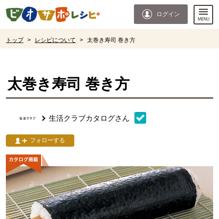
本文へジャンプする。
ページの先頭です。
ログイン
ここからサイト内共通メニューです。
サイト内共通メニューをスキップする
サイト内共通メニューここまで。
ここから現在位置です。
トップ
>
レシピについて
>
太巻き寿司 巻き方
現在位置ここまで
太巻き寿司 巻き方
生活クラブカタログ
さん
フォローする