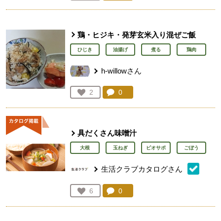
人が登録
鶏・ヒジキ・発芽玄米入り混ぜご飯
ひじき
油揚げ
煮る
鶏肉
h-willowさん
コメント：
0
件。コメントを見る。
お気に入り登録：
2
人が登録
具だくさん味噌汁
大根
玉ねぎ
ビオサポ
ごぼう
生活クラブカタログさん
コメント：
0
件。コメントを見る。
お気に入り登録：
6
人が登録