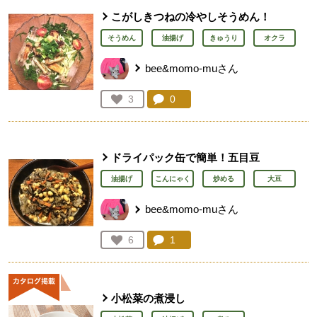
こがしきつねの冷やしそうめん！
そうめん
油揚げ
きゅうり
オクラ
bee&momo-muさん
コメント：
0
件。コメントを見る。
お気に入り登録：
3
人が登録
ドライパック缶で簡単！五目豆
油揚げ
こんにゃく
炒める
大豆
bee&momo-muさん
コメント：
1
件。コメントを見る。
お気に入り登録：
6
人が登録
小松菜の煮浸し