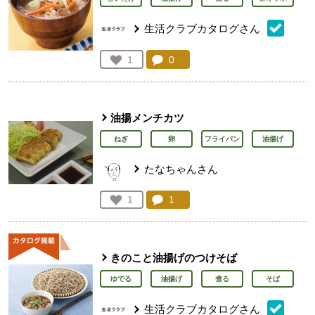
生活クラブカタログさん
コメント：
0
件。コメントを見る。
お気に入り登録：
1
人が登録
油揚メンチカツ
ねぎ
卵
フライパン
油揚げ
たなちゃんさん
コメント：
1
件。コメントを見る。
お気に入り登録：
1
人が登録
きのこと油揚げのつけそば
ゆでる
油揚げ
煮る
そば
生活クラブカタログさん