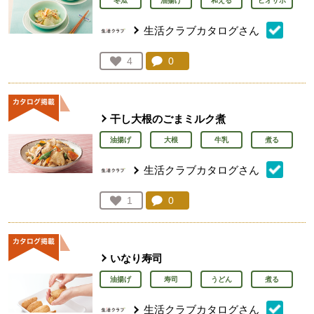
冬瓜
油揚げ
和える
ビオサポ
生活クラブカタログさん
コメント：
0
件。コメントを見る。
お気に入り登録：
4
人が登録
干し大根のごまミルク煮
油揚げ
大根
牛乳
煮る
生活クラブカタログさん
コメント：
0
件。コメントを見る。
お気に入り登録：
1
人が登録
いなり寿司
油揚げ
寿司
うどん
煮る
生活クラブカタログさん