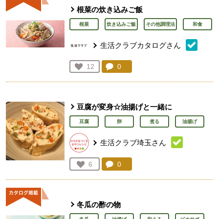
根菜の炊き込みご飯
根菜
炊き込みご飯
その他調理法
和食
生活クラブカタログさん
コメント：
0
件。コメントを見る。
お気に入り登録：
12
人が登録
豆腐が変身☆油揚げと一緒に
豆腐
卵
煮る
油揚げ
生活クラブ埼玉さん
コメント：
0
件。コメントを見る。
お気に入り登録：
6
人が登録
冬瓜の酢の物