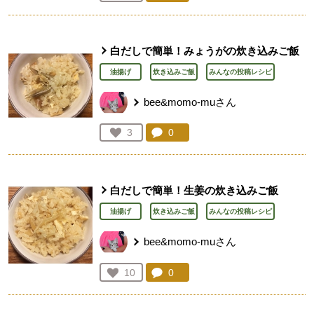
人が登録
白だしで簡単！みょうがの炊き込みご飯
油揚げ
炊き込みご飯
みんなの投稿レシピ
bee&momo-muさん
コメント：
0
件。コメントを見る。
お気に入り登録：
3
人が登録
白だしで簡単！生姜の炊き込みご飯
油揚げ
炊き込みご飯
みんなの投稿レシピ
bee&momo-muさん
コメント：
0
件。コメントを見る。
お気に入り登録：
10
人が登録