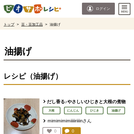
本文へジャンプする。
ページの先頭です。
ログイン
ここからサイト内共通メニューです。
サイト内共通メニューをスキップする
サイト内共通メニューここまで。
ここから現在位置です。
トップ
>
豆・豆加工品
>
油揚げ
現在位置ここまで
油揚げ
レシピ（油揚げ）
だし香る♪やさしいひじきと大根の煮物
大根
にんじん
ひじき
油揚げ
mimimimimiiiiiriiiinさん
コメント：
0
件。コメントを見る。
お気に入り登録：
0