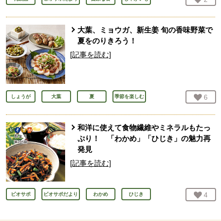
大葉、ミョウガ、新生姜 旬の香味野菜で
夏をのりきろう！
[記事を読む]
お気
6
人
しょうが
大葉
夏
季節を楽しむ
和洋に使えて食物繊維やミネラルもたっ
ぷり！ 「わかめ」「ひじき」の魅力再
発見
[記事を読む]
お気
4
人
ビオサポ
ビオサポだより
わかめ
ひじき