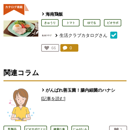
海南鶏飯
きゅうり
トマト
ゆでる
ビオサポ
生活クラブカタログさん
コメント：
0
件。コメントを見る。
お気に入り登録：
66
人が登録
関連コラム
がんばれ善玉菌！腸内細菌のハナシ
[記事を読む]
お気
2
人
乳製品
ビオサポだより
健康な食
じゃがいも