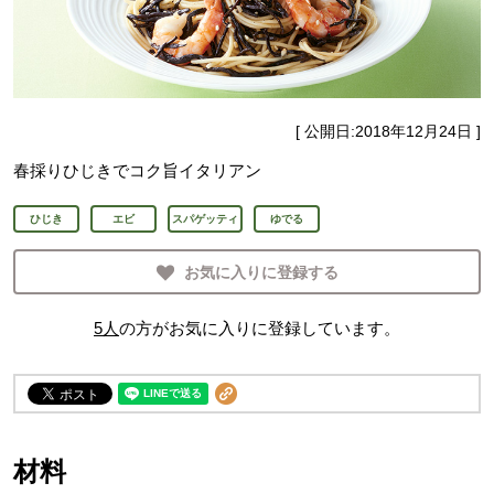
[ 公開日:
2018年12月24日
]
春採りひじきでコク旨イタリアン
ひじき
エビ
スパゲッティ
ゆでる
お気に入りに登録する
5
人
の方がお気に入りに登録しています。
材料