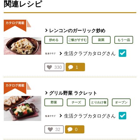
関連レシピ
レンコンのガーリック炒め
炒める
ご飯がすすむ
副菜
もう一品
生活クラブカタログさん
コメント：
1
件。コメントを見る。
お気に入り登録：
330
人が登録
グリル野菜 ラクレット
野菜
チーズ
とりわけ食
オーブン
生活クラブカタログさん
コメント：
0
件。コメントを見る。
お気に入り登録：
32
人が登録