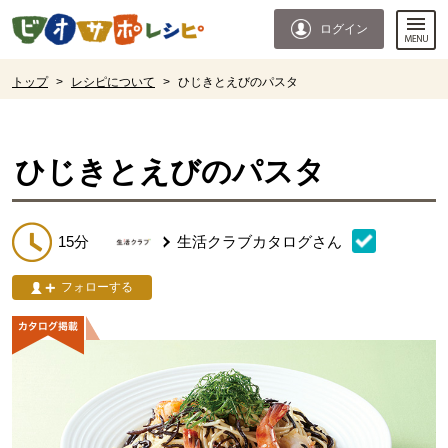
本文へジャンプする。
ページの先頭です。
ログイン
ここからサイト内共通メニューです。
サイト内共通メニューをスキップする
サイト内共通メニューここまで。
ここから現在位置です。
トップ
>
レシピについて
>
ひじきとえびのパスタ
現在位置ここまで
ひじきとえびのパスタ
15分
生活クラブカタログ
さん
フォローする