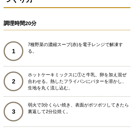
調理時間
20分
7種野菜の濃縮スープ(赤)を電子レンジで解凍す
1
る。
ホットケーキミックスに①と牛乳、卵を加え混ぜ
2
合わせる。熱したフライパンにバターを溶かし、
生地を丸く流し込む。
弱火で3分くらい焼き、表面がポツポツしてきたら
3
裏返して2分位焼く。