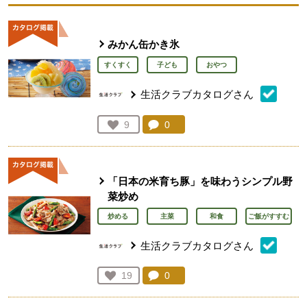
みかん缶かき氷
すくすく
子ども
おやつ
生活クラブカタログさん
コメント：
0
件。コメントを見る。
お気に入り登録：
9
人が登録
「日本の米育ち豚」を味わうシンプル野
菜炒め
炒める
主菜
和食
ご飯がすすむ
生活クラブカタログさん
コメント：
0
件。コメントを見る。
お気に入り登録：
19
人が登録