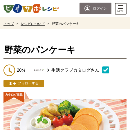
本文へジャンプする。
ページの先頭です。
ログイン
ここからサイト内共通メニューです。
サイト内共通メニューをスキップする
サイト内共通メニューここまで。
ここから現在位置です。
トップ
>
レシピについて
>
野菜のパンケーキ
現在位置ここまで
野菜のパンケーキ
20分
生活クラブカタログ
さん
フォローする