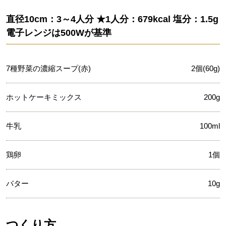
直径10cm：3～4人分 ★1人分：679kcal 塩分：1.5g
電子レンジは500Wが基準
7種野菜の濃縮スープ(赤)
2個(60g)
ホットケーキミックス
200g
牛乳
100ml
鶏卵
1個
バター
10g
つくり方