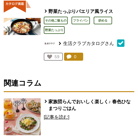
野菜たっぷりパエリア風ライス
その他ご飯もの
フライパン
炒める
野菜たっぷり
生活クラブカタログさん
コメント：
0
件。コメントを見る。
お気に入り登録：
59
人が登録
関連コラム
家族団らんでおいしく楽しく♪ 春色ひな
まつりごはん
[記事を読む]