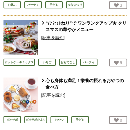
お気
3
人
お祝い
パーティ
子ども
ひなまつり
“ひとひねり”で ワンランクアップ★ クリ
スマスの華やかメニュー
[記事を読む]
お気
9
人
ホットケーキミックス
いちご
おもてなし
パーティ
心も身体も満足！栄養の摂れるおやつの
食べ方
[記事を読む]
お気
8
人
ビオサポ
ビオサポだより
おやつ
子ども