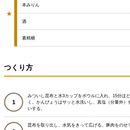
★
本みりん
★
グループ
★
酒
★
素精糖
つくり方
みついし昆布と水3カップをボウルに入れ、15分ほ
1
く。かんぴょうはサッと水洗いし、真塩（分量外）
いする。
昆布を取り出し、水気をきって広げる。豚肉をのせ