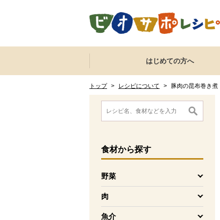
本文へジャンプする。
ページの先頭です。
ここからサイト内共通メニューです。
サイト内共通メニューをスキップする
はじめての方へ
サイト内共通メニューここまで。
ここから現在位置です。
現在位置ここまで
トップ
>
レシピについて
>
豚肉の昆布巻き煮
ここから消費材検索メニューです。
消費材検索メニューここまで。
ここから本文です。
食材
から探す
野菜
を開く
肉
を開く
魚介