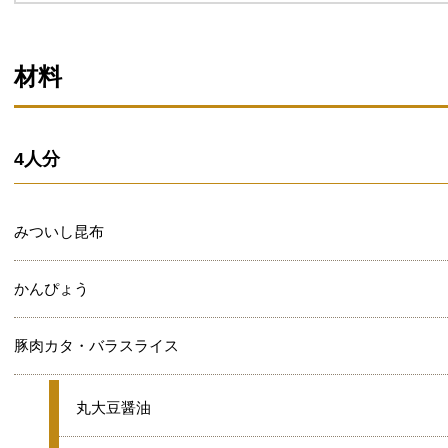
材料
4人分
みついし昆布
かんぴょう
豚肉カタ・バラスライス
★
丸大豆醤油