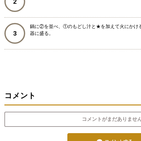
2
鍋に②を並べ、①のもどし汁と★を加えて火にかける
3
器に盛る。
コメント
コメントがまだありませ