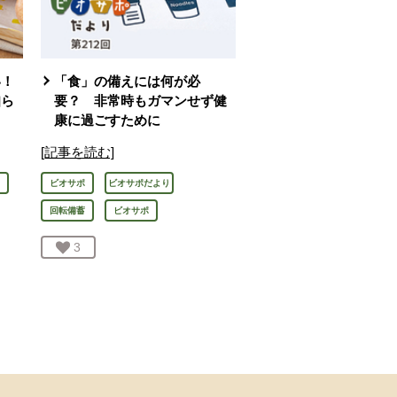
い！
「食」の備えには何が必
知ら
要？ 非常時もガマンせず健
康に過ごすために
[記事を読む]
ビオサポ
ビオサポだより
回転備蓄
ビオサポ
お気に入り登録：
3
人が登録