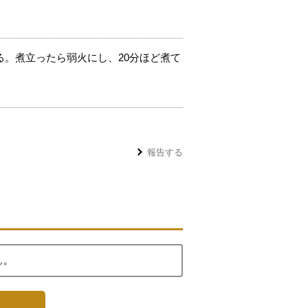
。煮立ったら弱火にし、20分ほど煮て
報告する
ん。