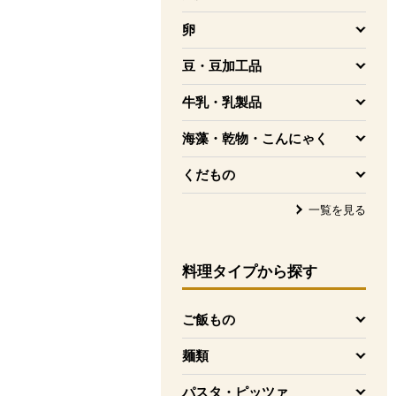
を開く
卵
を開く
豆・豆加工品
を開く
牛乳・乳製品
を開く
海藻・乾物・こんにゃく
を開く
くだもの
を開く
一覧を見る
料理タイプ
から探す
ご飯もの
を開く
麺類
を開く
パスタ・ピッツァ