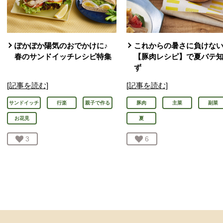
ぽかぽか陽気のおでかけに♪
これからの暑さに負けな
春のサンドイッチレシピ特集
【豚肉レシピ】で夏バテ
ず
[記事を読む]
[記事を読む]
サンドイッチ
行楽
親子で作る
豚肉
主菜
副菜
お花見
夏
お気に入り登録：
3
人が登録
お気に入り登録：
6
人が登録