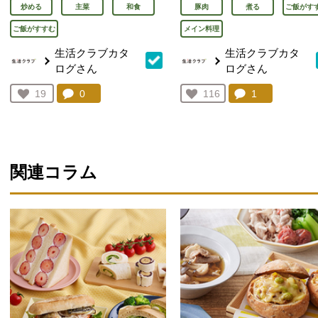
炒める
主菜
和食
豚肉
煮る
ご飯がす
ご飯がすすむ
メイン料理
生活クラブカタ
生活クラブカタ
ログさん
ログさん
コメント：
0
件。コメントを見る。
コメント：
1
件。コメント
お気に入り登録：
19
お気に入り登録：
116
人が登録
人が登録
関連コラム