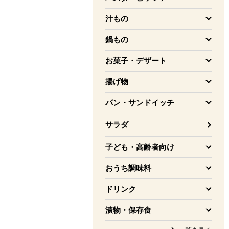
を開く
汁もの
を開く
鍋もの
を開く
お菓子・デザート
を開く
揚げ物
を開く
パン・サンドイッチ
を開く
サラダ
子ども・高齢者向け
を開く
おうち調味料
を開く
ドリンク
を開く
漬物・保存食
を開く