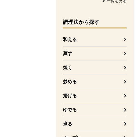
一覧を見る
調理法
から探す
和える
蒸す
焼く
炒める
揚げる
ゆでる
煮る