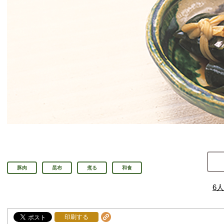
豚肉
昆布
煮る
和食
6
人
印刷する