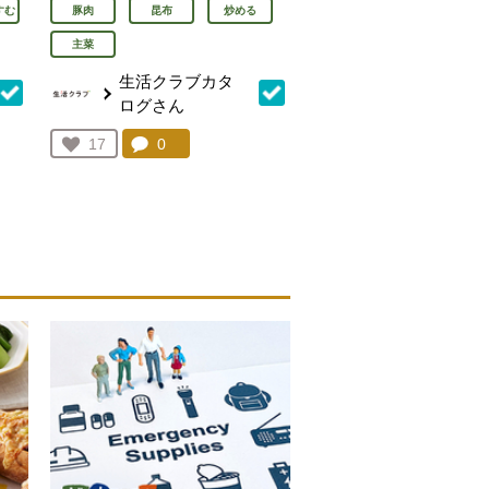
すむ
豚肉
昆布
炒める
主菜
生活クラブカタ
ログさん
を見る。
コメント：
0
件。コメントを見る。
お気に入り登録：
17
人が登録