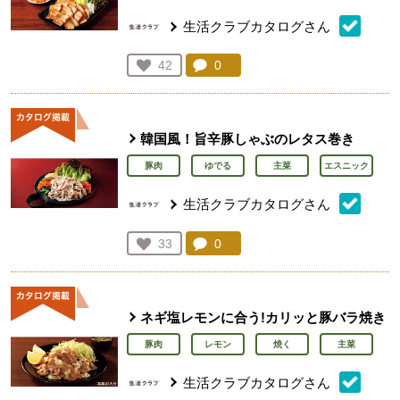
生活クラブカタログさん
コメント：
0
件。コメントを見る。
お気に入り登録：
42
人が登録
韓国風！旨辛豚しゃぶのレタス巻き
豚肉
ゆでる
主菜
エスニック
生活クラブカタログさん
コメント：
0
件。コメントを見る。
お気に入り登録：
33
人が登録
ネギ塩レモンに合う!カリッと豚バラ焼き
豚肉
レモン
焼く
主菜
生活クラブカタログさん