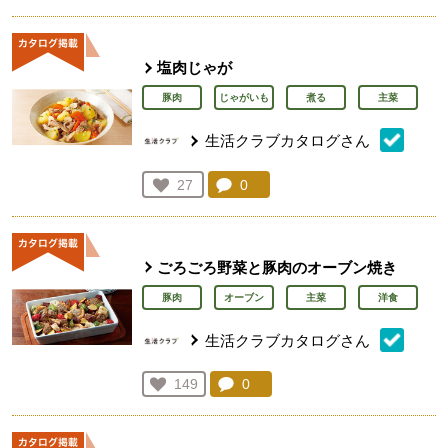
塩肉じゃが
豚肉
じゃがいも
煮る
主菜
生活クラブカタログさん
コメント：
0
件。コメントを見る。
お気に入り登録：
27
人が登録
ごろごろ野菜と豚肉のオーブン焼き
豚肉
オーブン
主菜
洋食
生活クラブカタログさん
コメント：
0
件。コメントを見る。
お気に入り登録：
149
人が登録