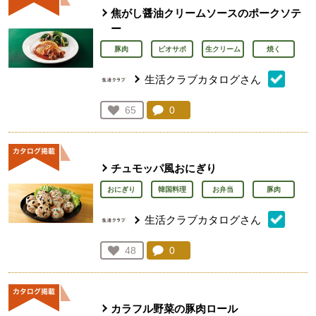
焦がし醤油クリームソースのポークソテ
ー
豚肉
ビオサポ
生クリーム
焼く
生活クラブカタログさん
コメント：
0
件。コメントを見る。
お気に入り登録：
65
人が登録
チュモッパ風おにぎり
おにぎり
韓国料理
お弁当
豚肉
生活クラブカタログさん
コメント：
0
件。コメントを見る。
お気に入り登録：
48
人が登録
カラフル野菜の豚肉ロール