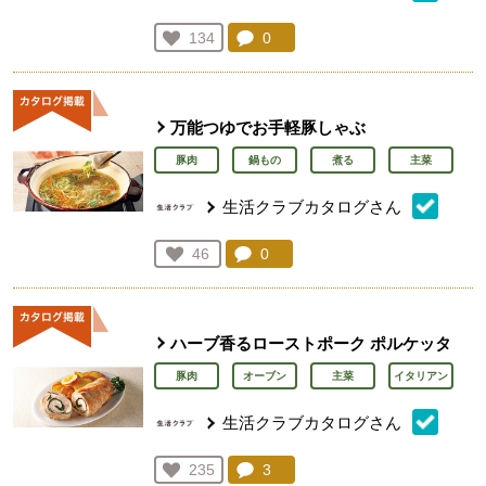
コメント：
0
件。コメントを見る。
お気に入り登録：
134
人が登録
万能つゆでお手軽豚しゃぶ
豚肉
鍋もの
煮る
主菜
生活クラブカタログさん
コメント：
0
件。コメントを見る。
お気に入り登録：
46
人が登録
ハーブ香るローストポーク ポルケッタ
豚肉
オーブン
主菜
イタリアン
生活クラブカタログさん
コメント：
3
件。コメントを見る。
お気に入り登録：
235
人が登録