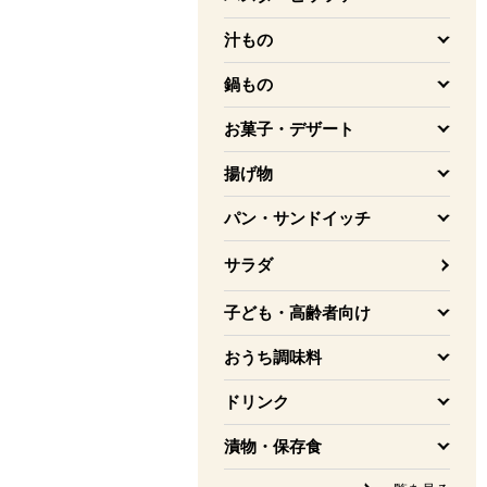
を開く
汁もの
を開く
鍋もの
を開く
お菓子・デザート
を開く
揚げ物
を開く
パン・サンドイッチ
を開く
サラダ
子ども・高齢者向け
を開く
おうち調味料
を開く
ドリンク
を開く
漬物・保存食
を開く