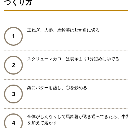
つくり方
玉ねぎ、人参、馬鈴薯は1cm角に切る
1
スクリューマカロニは表示より1分短めにゆでる
2
鍋にバターを熱し、①を炒める
3
全体がしんなりして馬鈴薯が透き通ってきたら、牛
4
を加えて溶かす