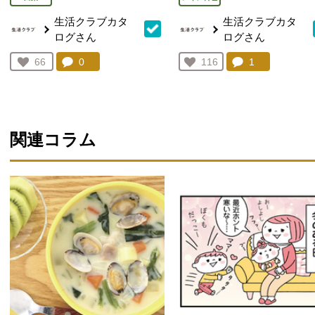
生活クラブカタ
生活クラブカタ
ログさん
ログさん
コメント：
0
件。コメントを見る。
コメント：
1
件。コメント
お気に入り登録：
66
お気に入り登録：
116
人が登録
人が登録
関連コラム