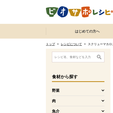
本文へジャンプする。
ページの先頭です。
ここからサイト内共通メニューです。
サイト内共通メニューをスキップする
はじめての方へ
サイト内共通メニューここまで。
ここから現在位置です。
現在位置ここまで
トップ
>
レシピについて
>
スクリューマカロ
ここから消費材検索メニューです。
消費材検索メニューここまで。
ここから本文です。
食材
から探す
野菜
を開く
肉
を開く
魚介