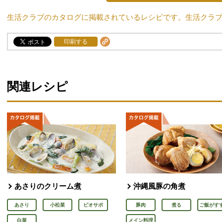
生活クラブのカタログに掲載されているレシピです。生活クラ
印刷する
関連レシピ
あさりのクリーム煮
沖縄風豚の角煮
あさり
小松菜
ビオサポ
豚肉
煮る
ご飯がす
白菜
メイン料理