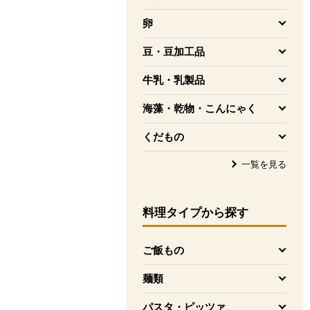
を開く
卵
を開く
豆・豆加工品
を開く
牛乳・乳製品
を開く
海藻・乾物・こんにゃく
を開く
くだもの
を開く
一覧を見る
料理タイプ
から探す
ご飯もの
を開く
麺類
を開く
パスタ・ピッツァ