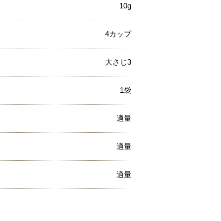
10g
4カップ
大さじ3
1袋
適量
適量
適量