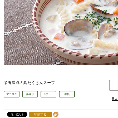
栄養満点の具だくさんスープ
マカロニ
あさり
シチュー
牛乳
8
人
印刷する