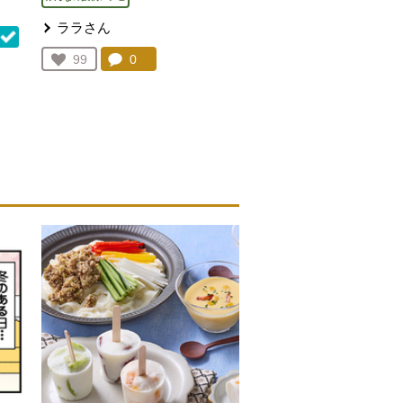
ララさん
コメント：
0
件。コメントを見る。
お気に入り登録：
99
人が登録
を見る。