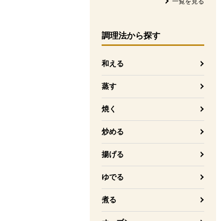
一覧を見る
調理法
から探す
和える
蒸す
焼く
炒める
揚げる
ゆでる
煮る