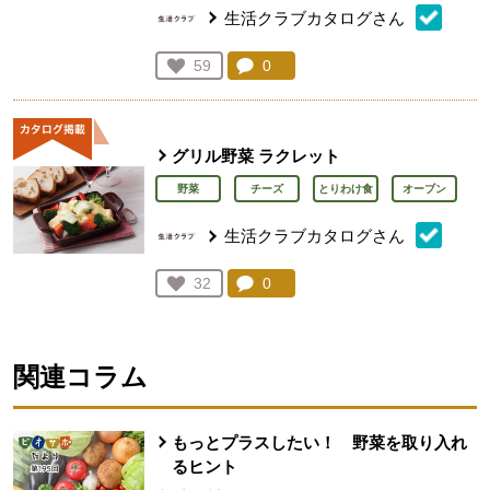
生活クラブカタログさん
コメント：
0
件。コメントを見る。
お気に入り登録：
59
人が登録
グリル野菜 ラクレット
野菜
チーズ
とりわけ食
オーブン
生活クラブカタログさん
コメント：
0
件。コメントを見る。
お気に入り登録：
32
人が登録
関連コラム
もっとプラスしたい！ 野菜を取り入れ
るヒント