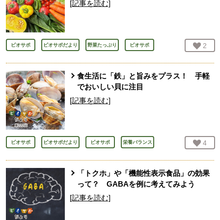
[記事を読む]
お気
2
人
ビオサポ
ビオサポだより
野菜たっぷり
ビオサポ
食生活に「鉄」と旨みをプラス！ 手軽
でおいしい貝に注目
[記事を読む]
お気
4
人
ビオサポ
ビオサポだより
ビオサポ
栄養バランス
「トクホ」や「機能性表示食品」の効果
って？ GABAを例に考えてみよう
[記事を読む]