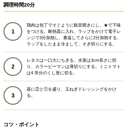
調理時間
20分
鶏肉は包丁でそぐように観音開きにし、★で下味
1
をつける。耐熱皿に入れ、ラップをかけて電子レ
ンジで3分加熱し、裏返してさらに2分加熱する。
ラップをしたまま冷まして、そぎ切りにする。
レタスは一口大にちぎる。水菜は3cm長さに切
2
り、カラーピーマンは薄切りにする。ミニトマト
は4 等分のくし形に切る。
器に②と①を盛り、玉ねぎドレッシングをかけ
3
る。
コツ・ポイント