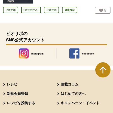
お気
5
人
ビオサポ
ビオサポだより
ビオサポ
健康寿命
ビオサポの
SNS公式アカウント
Instagram
Facebook
別のウィンドウで開きます。
別のウィンドウで開きます
本文ここまで。
ここから共通フッターメニューです。
レシピ
連載コラム
新規会員登録
はじめての方へ
レシピを投稿する
キャンペーン・イベント