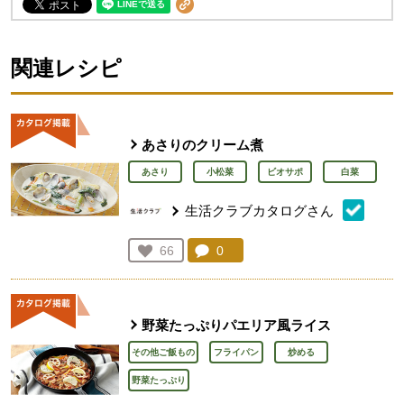
関連レシピ
あさりのクリーム煮
あさり
小松菜
ビオサポ
白菜
生活クラブカタログさん
コメント：
0
件。コメントを見る。
お気に入り登録：
66
人が登録
野菜たっぷりパエリア風ライス
その他ご飯もの
フライパン
炒める
野菜たっぷり