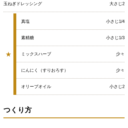
玉ねぎドレッシング
大さじ2
★
真塩
小さじ1/4
★
素精糖
小さじ1/3
★
★
ミックスハーブ
少々
グループ
★
にんにく（すりおろす）
少々
★
オリーブオイル
小さじ2
つくり方