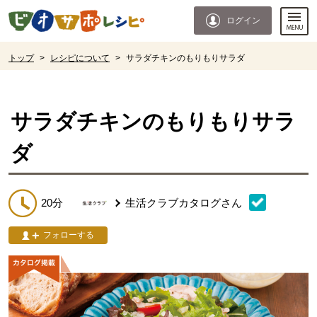
本文へジャンプする。
ページの先頭です。
ログイン
ここからサイト内共通メニューです。
サイト内共通メニューをスキップする
サイト内共通メニューここまで。
ここから現在位置です。
トップ
>
レシピについて
>
サラダチキンのもりもりサラダ
現在位置ここまで
サラダチキンのもりもりサラ
ダ
20分
生活クラブカタログ
さん
フォローする