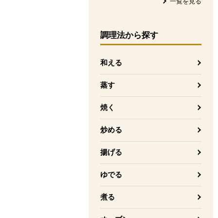
一覧を見る
調理法
から探す
和える
蒸す
焼く
炒める
揚げる
ゆでる
煮る