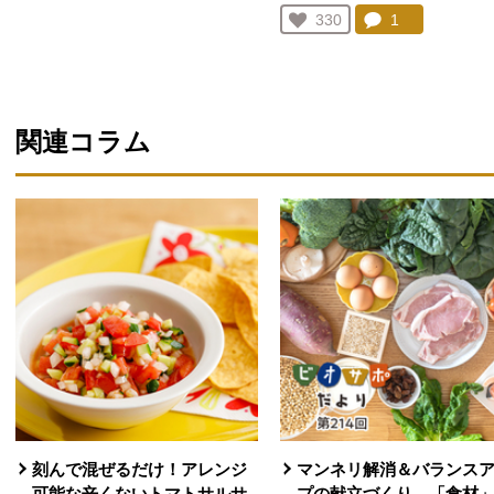
人が登録
コメント：
1
件。コメント
お気に入り登録：
330
人が登録
関連コラム
刻んで混ぜるだけ！アレンジ
マンネリ解消＆バランス
可能な辛くないトマトサルサ
プの献立づくり 「食材