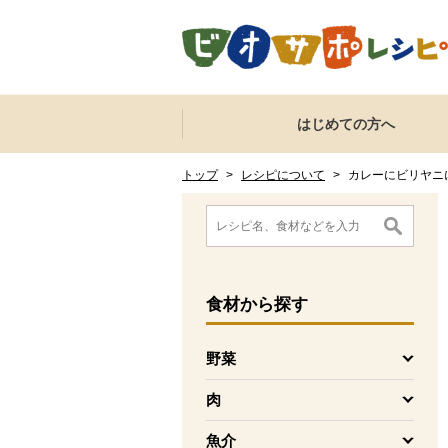
本文へジャンプする。
ページの先頭です。
ここからサイト内共通メニューです。
サイト内共通メニューをスキップする
はじめての方へ
サイト内共通メニューここまで。
ここから現在位置です。
現在位置ここまで
トップ
>
レシピについて
>
カレーにビリヤニ
ここから消費材検索メニューです。
消費材検索メニューここまで。
ここから本文です。
食材
から探す
野菜
を開く
肉
を開く
魚介