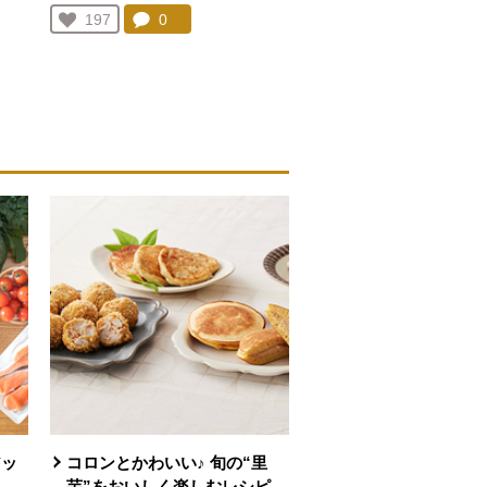
を見る。
コメント：
0
件。コメントを見る。
お気に入り登録：
197
人が登録
アッ
コロンとかわいい♪ 旬の“里
」
芋”をおいしく楽しむレシピ