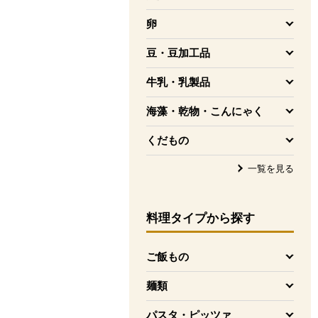
を開く
卵
を開く
豆・豆加工品
を開く
牛乳・乳製品
を開く
海藻・乾物・こんにゃく
を開く
くだもの
を開く
一覧を見る
料理タイプ
から探す
ご飯もの
を開く
麺類
を開く
パスタ・ピッツァ