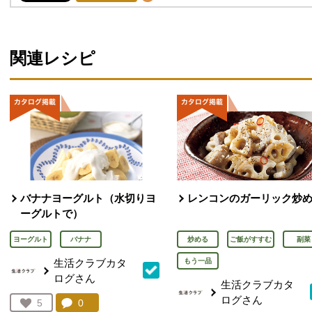
関連レシピ
バナナヨーグルト（水切りヨ
レンコンのガーリック炒
ーグルトで）
ヨーグルト
バナナ
炒める
ご飯がすすむ
副菜
生活クラブカタ
もう一品
ログさん
生活クラブカタ
ログさん
コメント：
0
件。コメントを見る。
お気に入り登録：
5