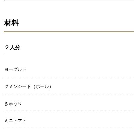
材料
２人分
ヨーグルト
クミンシード（ホール）
きゅうり
ミニトマト