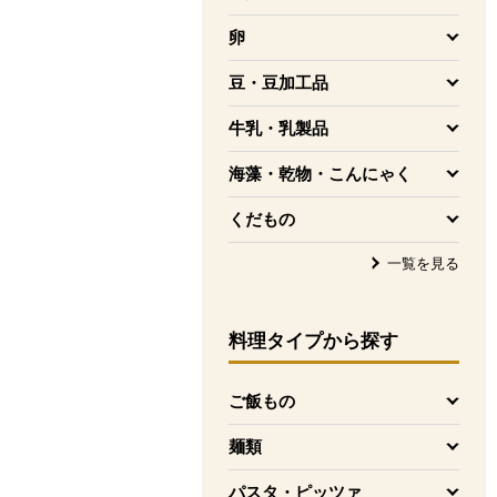
を開く
卵
を開く
豆・豆加工品
を開く
牛乳・乳製品
を開く
海藻・乾物・こんにゃく
を開く
くだもの
を開く
一覧を見る
料理タイプ
から探す
ご飯もの
を開く
麺類
を開く
パスタ・ピッツァ