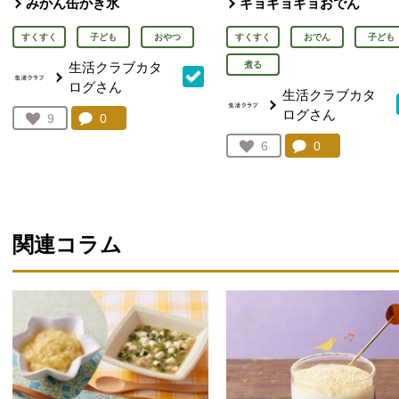
みかん缶かき氷
ギョギョギョおでん
すくすく
子ども
おやつ
すくすく
おでん
子ども
生活クラブカタ
煮る
ログさん
生活クラブカタ
ログさん
コメント：
0
件。コメントを見る。
お気に入り登録：
9
人が登録
コメント：
0
件。コメント
お気に入り登録：
6
人が登録
関連コラム