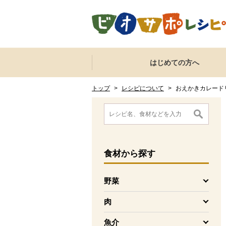
本文へジャンプする。
ページの先頭です。
ここからサイト内共通メニューです。
サイト内共通メニューをスキップする
はじめての方へ
サイト内共通メニューここまで。
ここから現在位置です。
現在位置ここまで
トップ
>
レシピについて
>
おえかきカレード
ここから消費材検索メニューです。
消費材検索メニューここまで。
ここから本文です。
食材
から探す
野菜
を開く
肉
を開く
魚介