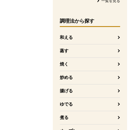
一覧を見る
調理法
から探す
和える
蒸す
焼く
炒める
揚げる
ゆでる
煮る