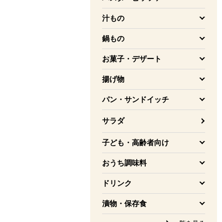
を開く
汁もの
を開く
鍋もの
を開く
お菓子・デザート
を開く
揚げ物
を開く
パン・サンドイッチ
を開く
サラダ
子ども・高齢者向け
を開く
おうち調味料
を開く
ドリンク
を開く
漬物・保存食
を開く