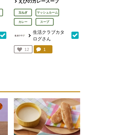
えびのカレースープ
玉ねぎ
マッシュルーム
カレー
スープ
生活クラブカタ
ログさん
を見る。
コメント：
1
件。コメントを見る。
お気に入り登録：
12
人が登録