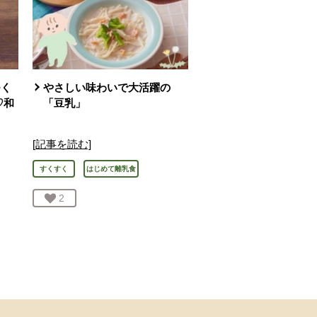
つく
やさしい味わいで大活躍の
♡和
「豆乳」
[記事を読む]
すくすく
はじめて離乳食
お気に入り登録：
2
人が登録