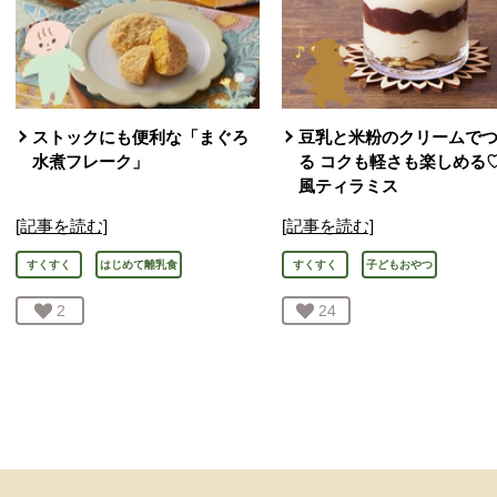
ストックにも便利な「まぐろ
豆乳と米粉のクリームで
水煮フレーク」
る コクも軽さも楽しめる
風ティラミス
[記事を読む]
[記事を読む]
すくすく
はじめて離乳食
すくすく
子どもおやつ
お気に入り登録：
2
人が登録
お気に入り登録：
24
人が登録