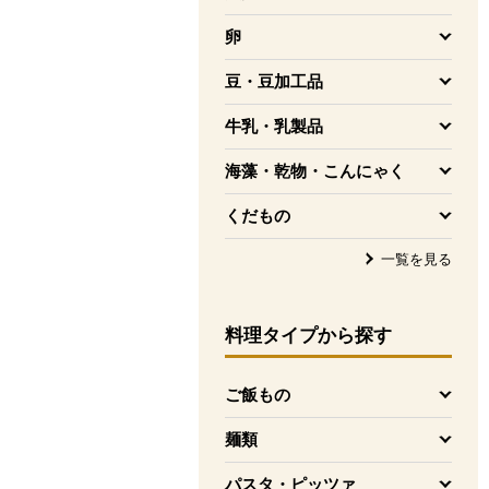
を開く
卵
を開く
豆・豆加工品
を開く
牛乳・乳製品
を開く
海藻・乾物・こんにゃく
を開く
くだもの
を開く
一覧を見る
料理タイプ
から探す
ご飯もの
を開く
麺類
を開く
パスタ・ピッツァ