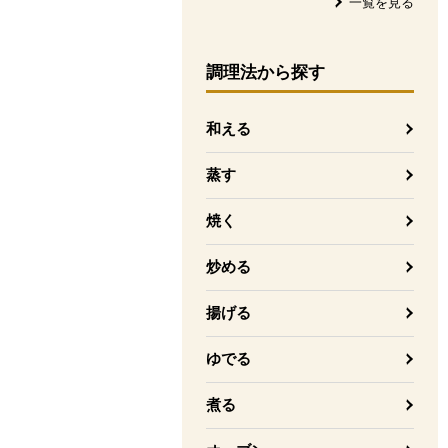
一覧を見る
調理法
から探す
和える
蒸す
焼く
炒める
揚げる
ゆでる
煮る