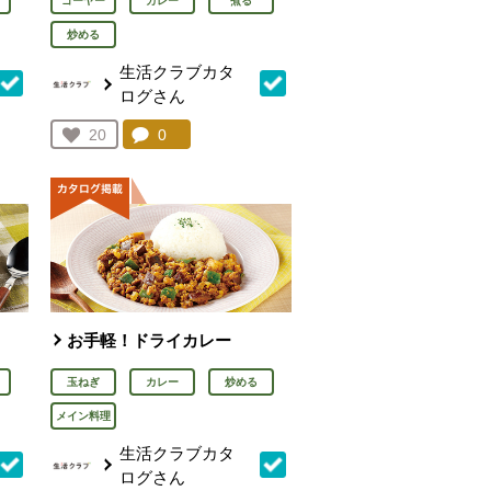
ゴーヤー
カレー
煮る
炒める
生活クラブカタ
ログさん
を見る。
コメント：
0
件。コメントを見る。
お気に入り登録：
20
人が登録
お手軽！ドライカレー
玉ねぎ
カレー
炒める
メイン料理
生活クラブカタ
ログさん