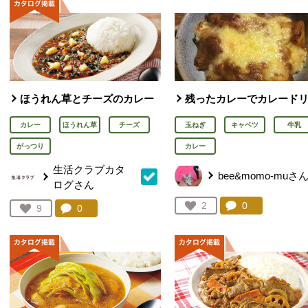
ほうれん草とチーズのカレー
残ったカレーでカレード
カレー
ほうれん草
チーズ
玉ねぎ
キャベツ
牛乳
がっつり
カレー
生活クラブカタ
bee&momo-muさ
ログさん
コメント：
0
件。コメント
お気に入り登録：
2
コメント：
0
件。コメントを見る。
お気に入り登録：
9
人が登録
人が登録