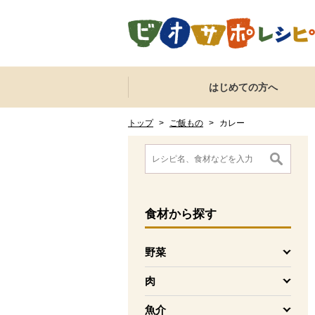
本文へジャンプする。
ページの先頭です。
ここからサイト内共通メニューです。
サイト内共通メニューをスキップする
はじめての方へ
サイト内共通メニューここまで。
ここから現在位置です。
現在位置ここまで
トップ
>
ご飯もの
>
カレー
ここから消費材検索メニューです。
消費材検索メニューここまで。
ここから本文です。
食材
から探す
野菜
を開く
肉
を開く
魚介