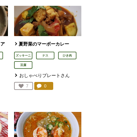
リア
夏野菜のマーボーカレー
ズッキーニ
ナス
ひき肉
豆腐
おしゃべりプレートさん
ん
コメント：
0
件。コメントを見る。
お気に入り登録：
7
人が登録
を見る。