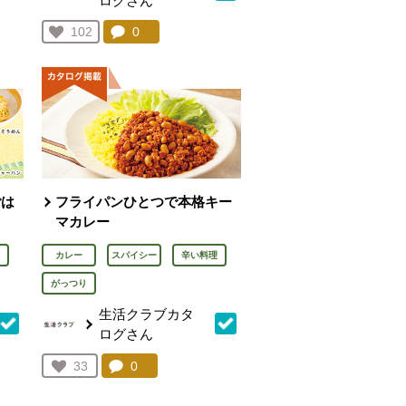
ログさん
を見る。
コメント：
0
件。コメントを見る。
お気に入り登録：
102
人が登録
ごは
フライパンひとつで本格キー
マカレー
カレー
スパイシー
辛い料理
がっつり
生活クラブカタ
ログさん
を見る。
コメント：
0
件。コメントを見る。
お気に入り登録：
33
人が登録