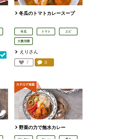
冬瓜のトマトカレースープ
冬瓜
トマト
エビ
大量消費
えりさん
コメント：
0
件。コメントを見る。
お気に入り登録：
7
人が登録
を見る。
野菜の力で無水カレー