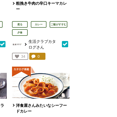
粗挽き牛肉の辛口キーマカレ
ー
煮る
カレー
ご飯がすすむ
夕食
生活クラブカタ
ログさん
を見る。
コメント：
0
件。コメントを見る。
お気に入り登録：
34
人が登録
ドラ
洋食屋さんみたいなシーフー
ドカレー