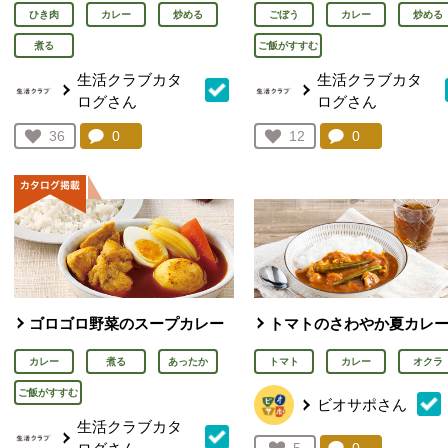
ひき肉
カレー
炒める
ごぼう
カレー
炒める
煮る
ご飯がすすむ
生活クラブカタ
生活クラブカタ
ログさん
ログさん
コメント：
0
件。コメントを見る。
コメント：
0
件。コメント
お気に入り登録：
36
お気に入り登録：
12
人が登録
人が登録
ゴロゴロ野菜のスープカレー
トマトのさわやか夏カレ
カレー
煮る
あったか
トマト
カレー
オクラ
ご飯がすすむ
ビオサポさん
生活クラブカタ