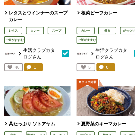
レタスとウインナーのスープ
根菜ビーフカレー
カレー
レタス
カレー
スープ
カレー
煮る
がっつり
ご飯がすすむ
ご飯がすすむ
生活クラブカタ
生活クラブカタ
ログさん
ログさん
コメント：
1
件。コメントを見る。
コメント：
0
件。コメント
お気に入り登録：
46
お気に入り登録：
5
人が登録
人が登録
具たっぷり ソトアヤム
夏野菜のキーマカレー