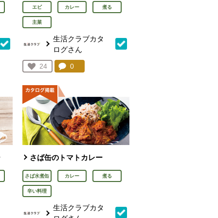
エビ
カレー
煮る
主菜
生活クラブカタ
ログさん
を見る。
コメント：
0
件。コメントを見る。
お気に入り登録：
24
人が登録
ー
さば缶のトマトカレー
さば水煮缶
カレー
煮る
辛い料理
生活クラブカタ