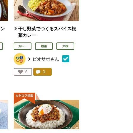
キン
干し野菜でつくるスパイス根
菜カレー
カレー
根菜
大根
ビオサポさん
コメント：
0
件。コメントを見る。
お気に入り登録：
6
を見る。
人が登録