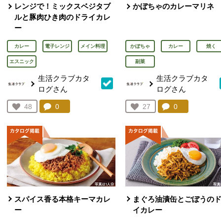
レンジで！ミックスベジタブ
かぼちゃのカレーマリネ
ルと豚肉ひき肉のドライカレ
ー
カレー
電子レンジ
メイン料理
かぼちゃ
カレー
焼く
エスニック
副菜
生活クラブカタ
生活クラブカタ
ログさん
ログさん
コメント：
0
件。コメントを見る。
コメント：
0
件。コメント
お気に入り登録：
48
お気に入り登録：
27
人が登録
人が登録
スパイス香る本格キーマカレ
まぐろ油漬缶とごぼうの
ー
イカレー