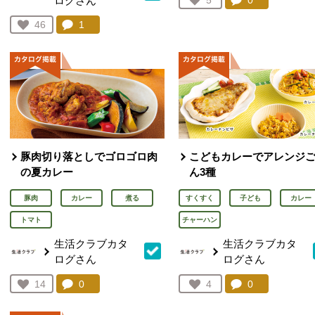
ログさん
コメント：
0
件。コメント
お気に入り登録：
5
人が登録
コメント：
1
件。コメントを見る。
お気に入り登録：
46
人が登録
豚肉切り落としでゴロゴロ肉
こどもカレーでアレンジ
の夏カレー
ん3種
豚肉
カレー
煮る
すくすく
子ども
カレー
トマト
チャーハン
生活クラブカタ
生活クラブカタ
ログさん
ログさん
コメント：
0
件。コメントを見る。
コメント：
0
件。コメント
お気に入り登録：
14
お気に入り登録：
4
人が登録
人が登録