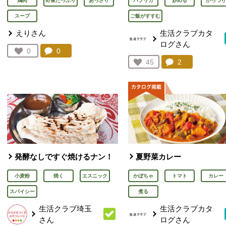
鶏肉
野菜たっぷり
あっさり
パプリカ
炒める
がっつり
スープ
ご飯がすすむ
えりさん
生活クラブカタ
ログさん
コメント：
0
件。コメントを見る。
お気に入り登録：
0
人が登録
コメント：
2
件。コメント
お気に入り登録：
45
人が登録
発酵なしですぐ焼けるナン！
夏野菜カレー
小麦粉
焼く
エスニック
かぼちゃ
トマト
カレー
スパイシー
煮る
生活クラブ埼玉
生活クラブカタ
さん
ログさん