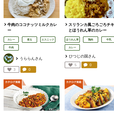
牛肉のココナッツミルクカレ
スリランカ風ごろごろチ
ー
とほうれん草のカレー
カレー
煮る
エスニック
ほうれん草
鶏肉
牛乳
牛肉
カレー
ひつじの国さん
うららんさん
コメント：
0
件。コメント
お気に入り登録：
5
人が登録
コメント：
0
件。コメントを見る。
お気に入り登録：
3
人が登録