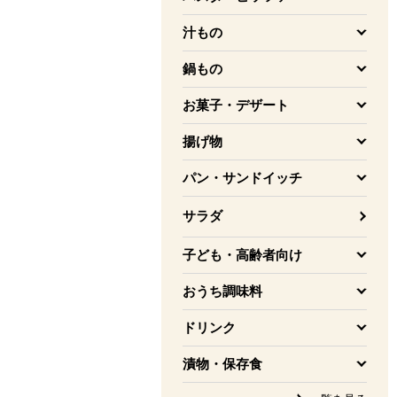
を開く
汁もの
を開く
鍋もの
を開く
お菓子・デザート
を開く
揚げ物
を開く
パン・サンドイッチ
を開く
サラダ
子ども・高齢者向け
を開く
おうち調味料
を開く
ドリンク
を開く
漬物・保存食
を開く