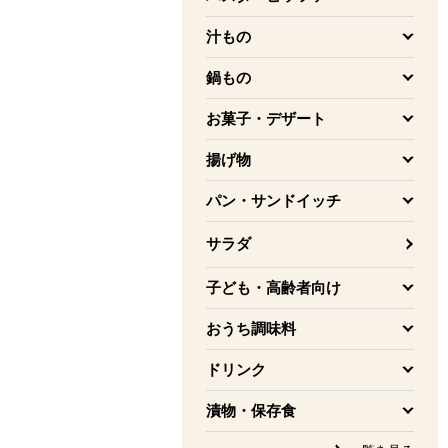
を開く
汁もの
を開く
鍋もの
を開く
お菓子・デザート
を開く
揚げ物
を開く
パン・サンドイッチ
を開く
サラダ
子ども・高齢者向け
を開く
おうち調味料
を開く
ドリンク
を開く
漬物・保存食
を開く