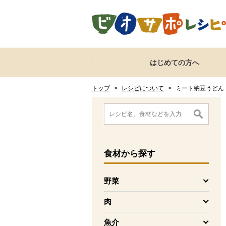
本文へジャンプする。
ページの先頭です。
ここからサイト内共通メニューです。
サイト内共通メニューをスキップする
はじめての方へ
サイト内共通メニューここまで。
ここから現在位置です。
現在位置ここまで
トップ
>
レシピについて
>
ミート納豆うどん
ここから消費材検索メニューです。
消費材検索メニューここまで。
ここから本文です。
食材
から探す
野菜
を開く
肉
を開く
魚介