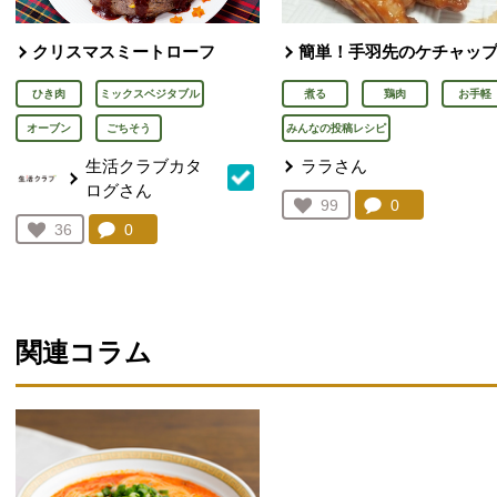
クリスマスミートローフ
簡単！手羽先のケチャッ
ひき肉
ミックスベジタブル
煮る
鶏肉
お手軽
オーブン
ごちそう
みんなの投稿レシピ
生活クラブカタ
ララさん
ログさん
コメント：
0
件。コメント
お気に入り登録：
99
人が登録
コメント：
0
件。コメントを見る。
お気に入り登録：
36
人が登録
関連コラム