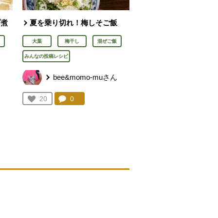
プ煮
夏を乗り切れ！梅しそご飯
大葉
梅干し
混ぜご飯
みんなの投稿レシピ
bee&momo-muさん
を見る。
コメント：
0
件。コメントを見る。
お気に入り登録：
20
人が登録