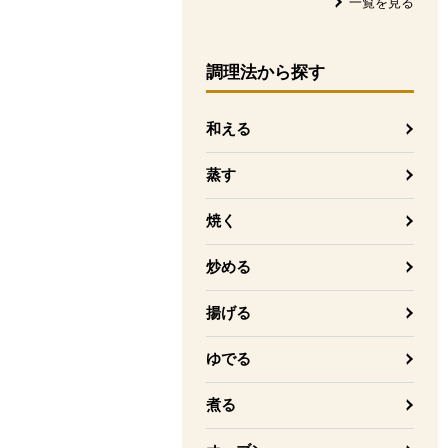
一覧を見る
調理法
から探す
和える
蒸す
焼く
炒める
揚げる
ゆでる
煮る