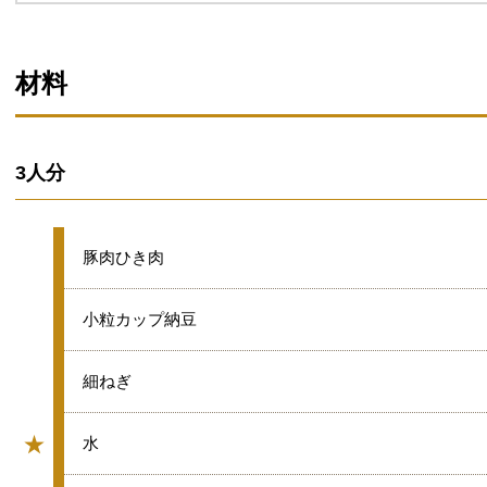
材料
3人分
★
豚肉ひき肉
★
小粒カップ納豆
★
細ねぎ
★
★
水
グループ