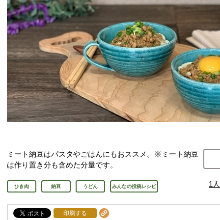
ミート納豆はパスタやごはんにもおススメ。※ミート納豆
は作り置き分も含めた分量です。
1
人
ひき肉
納豆
うどん
みんなの投稿レシピ
印刷する