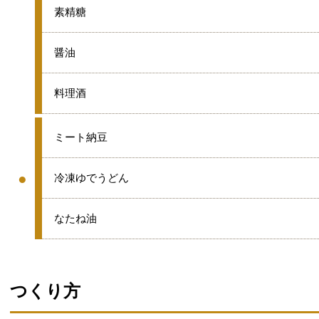
★
素精糖
★
醤油
★
料理酒
●
ミート納豆
●
●
冷凍ゆでうどん
グループ
●
なたね油
つくり方