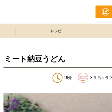
レシピ
ミート納豆うどん
15分
生活クラ