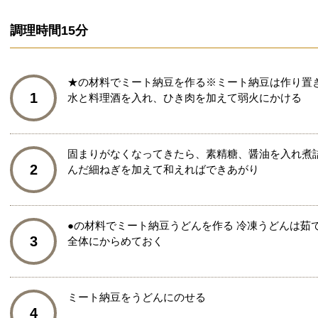
調理時間
15分
★の材料でミート納豆を作る※ミート納豆は作り置
1
水と料理酒を入れ、ひき肉を加えて弱火にかける
固まりがなくなってきたら、素精糖、醤油を入れ煮
2
んだ細ねぎを加えて和えればできあがり
●の材料でミート納豆うどんを作る 冷凍うどんは茹
3
全体にからめておく
ミート納豆をうどんにのせる
4