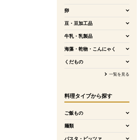
を開く
卵
を開く
豆・豆加工品
を開く
牛乳・乳製品
を開く
海藻・乾物・こんにゃく
を開く
くだもの
を開く
一覧を見る
料理タイプ
から探す
ご飯もの
を開く
麺類
を開く
パスタ・ピッツァ