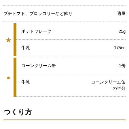
プチトマト、ブロッコリーなど飾り
適量
★
ポテトフレーク
25g
★
グループ
★
牛乳
175cc
●
コーンクリーム缶
1缶
●
グループ
●
牛乳
コーンクリーム缶
の半分
つくり方