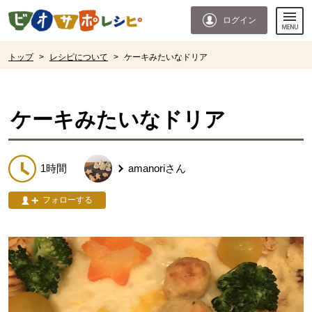
本文へジャンプする。
ページの先頭です。
ログイン
ここからサイト内共通メニューです。
サイト内共通メニューをスキップする
サイト内共通メニューここまで。
ここから現在位置です。
トップ
>
レシピについて
>
ケーキみたいなドリア
現在位置ここまで
ケーキみたいなドリア
1時間
amanori
さん
フォローする