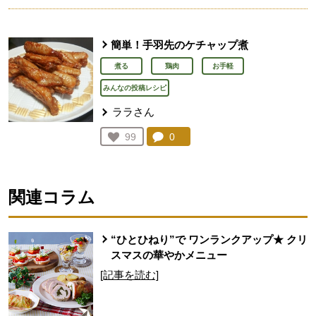
簡単！手羽先のケチャップ煮
煮る
鶏肉
お手軽
みんなの投稿レシピ
ララさん
コメント：
0
件。コメントを見る。
お気に入り登録：
99
人が登録
関連コラム
“ひとひねり”で ワンランクアップ★ クリ
スマスの華やかメニュー
[記事を読む]