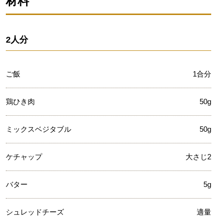
材料
2人分
ご飯
1合分
鶏ひき肉
50g
ミックスベジタブル
50g
ケチャップ
大さじ2
バター
5g
シュレッドチーズ
適量