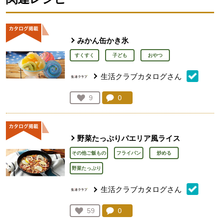
みかん缶かき氷
すくすく
子ども
おやつ
生活クラブカタログさん
コメント：
0
件。コメントを見る。
お気に入り登録：
9
人が登録
野菜たっぷりパエリア風ライス
その他ご飯もの
フライパン
炒める
野菜たっぷり
生活クラブカタログさん
コメント：
0
件。コメントを見る。
お気に入り登録：
59
人が登録