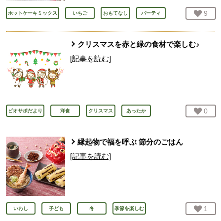
お気
9
人
ホットケーキミックス
いちご
おもてなし
パーティ
クリスマスを赤と緑の食材で楽しむ♪
[記事を読む]
お気
0
人
ビオサポだより
洋食
クリスマス
あったか
縁起物で福を呼ぶ 節分のごはん
[記事を読む]
お気
1
人
いわし
子ども
冬
季節を楽しむ