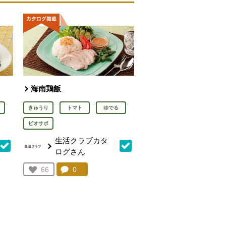
海南鶏飯
きゅうり
トマト
ゆでる
ビオサポ
生活クラブカタ
ログさん
を見る。
コメント：
0
件。コメントを見る。
お気に入り登録：
66
人が登録