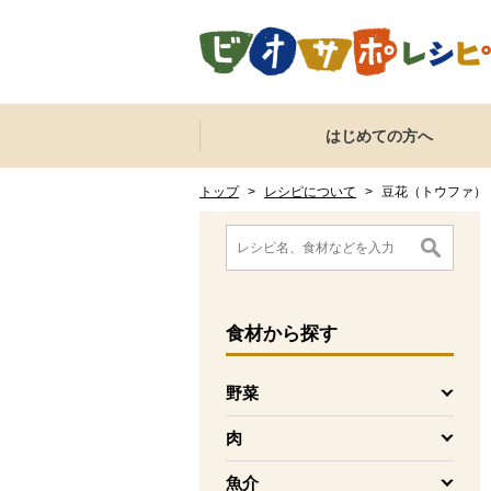
本文へジャンプする。
ページの先頭です。
ここからサイト内共通メニューです。
サイト内共通メニューをスキップする
はじめての方へ
サイト内共通メニューここまで。
ここから現在位置です。
現在位置ここまで
トップ
>
レシピについて
>
豆花（トウファ）
ここから消費材検索メニューです。
消費材検索メニューここまで。
ここから本文です。
食材
から探す
野菜
を開く
肉
を開く
魚介