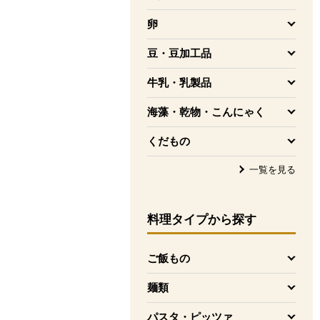
を開く
卵
を開く
豆・豆加工品
を開く
牛乳・乳製品
を開く
海藻・乾物・こんにゃく
を開く
くだもの
を開く
一覧を見る
料理タイプ
から探す
ご飯もの
を開く
麺類
を開く
パスタ・ピッツァ