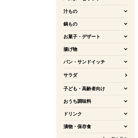
を開く
汁もの
を開く
鍋もの
を開く
お菓子・デザート
を開く
揚げ物
を開く
パン・サンドイッチ
を開く
サラダ
子ども・高齢者向け
を開く
おうち調味料
を開く
ドリンク
を開く
漬物・保存食
を開く