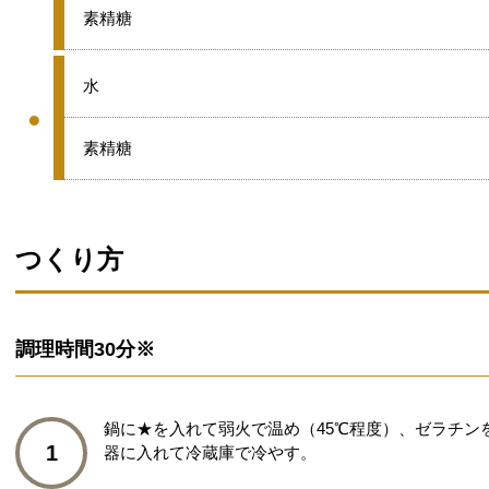
グループ
★
素精糖
●
水
●
グループ
●
素精糖
つくり方
調理時間
30分※
鍋に★を入れて弱火で温め（45℃程度）、ゼラチン
1
器に入れて冷蔵庫で冷やす。