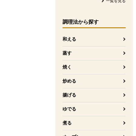
一覧を見る
調理法
から探す
和える
蒸す
焼く
炒める
揚げる
ゆでる
煮る