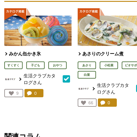
みかん缶かき氷
あさりのクリーム煮
すくすく
子ども
おやつ
あさり
小松菜
ビオサポ
生活クラブカタ
白菜
ログさん
生活クラブカタ
ログさん
コメント：
0
件。コメントを見る。
お気に入り登録：
9
人が登録
コメント：
0
件。コメント
お気に入り登録：
66
人が登録
関連コラム