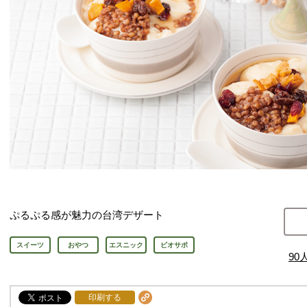
ぷるぷる感が魅力の台湾デザート
スイーツ
おやつ
エスニック
ビオサポ
90
印刷する