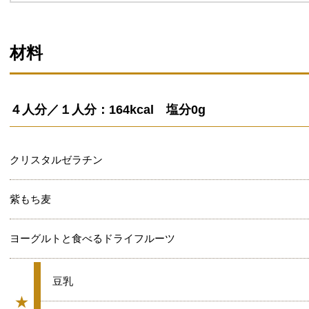
材料
４人分／１人分：164kcal 塩分0g
クリスタルゼラチン
紫もち麦
ヨーグルトと食べるドライフルーツ
★
豆乳
★