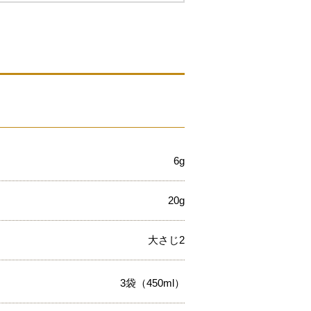
6g
20g
大さじ2
3袋（450ml）