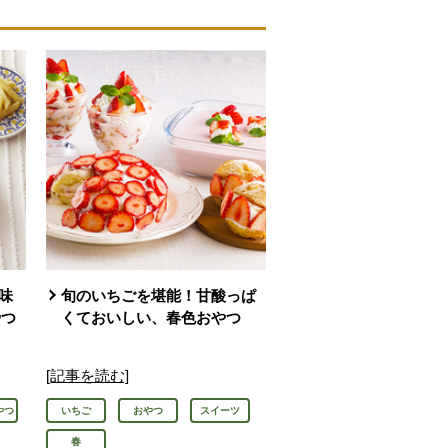
味
旬のいちごを堪能！甘酸っぱ
やつ
くておいしい、春色おやつ
[記事を読む]
やつ
いちご
おやつ
スイーツ
春