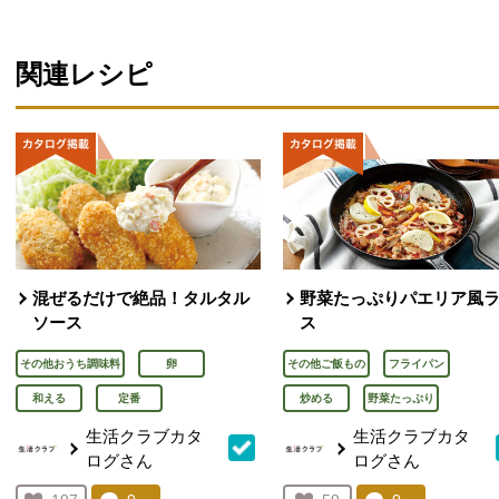
関連レシピ
混ぜるだけで絶品！タルタル
野菜たっぷりパエリア風
ソース
ス
その他おうち調味料
卵
その他ご飯もの
フライパン
和える
定番
炒める
野菜たっぷり
生活クラブカタ
生活クラブカタ
ログさん
ログさん