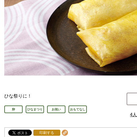
ひな祭りに！
卵
ひなまつり
お祝い
おもてなし
4
人
印刷する