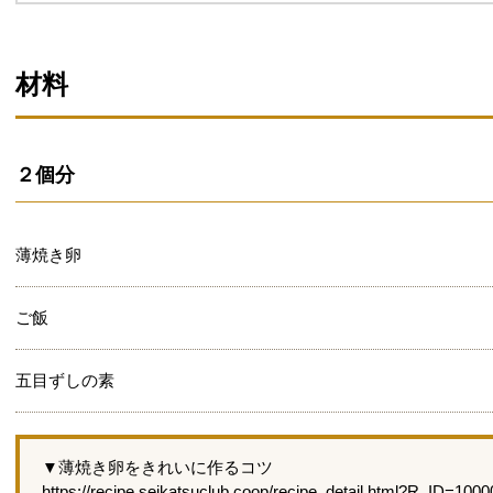
材料
２個分
薄焼き卵
ご飯
五目ずしの素
▼薄焼き卵をきれいに作るコツ
https://recipe.seikatsuclub.coop/recipe_detail.html?R_ID=100