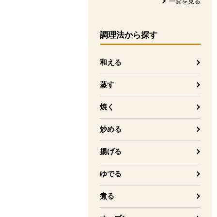
一覧を見る
調理法
から探す
和える
蒸す
焼く
炒める
揚げる
ゆでる
煮る