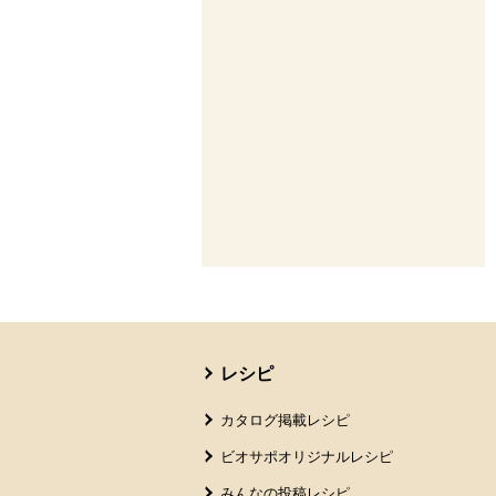
本文ここまで。
ここから共通フッターメニューです。
レシピ
カタログ掲載レシピ
ビオサポオリジナルレシピ
みんなの投稿レシピ