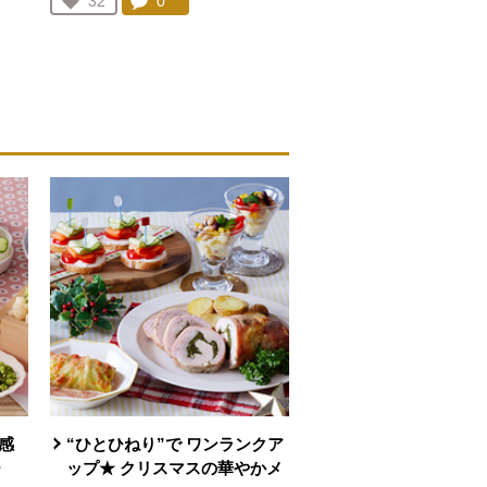
を見る。
コメント：
0
件。コメントを見る。
お気に入り登録：
32
人が登録
感
“ひとひねり”で ワンランクア
ー
ップ★ クリスマスの華やかメ