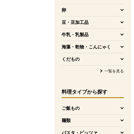
を開く
卵
を開く
豆・豆加工品
を開く
牛乳・乳製品
を開く
海藻・乾物・こんにゃく
を開く
くだもの
を開く
一覧を見る
料理タイプ
から探す
ご飯もの
を開く
麺類
を開く
パスタ・ピッツァ