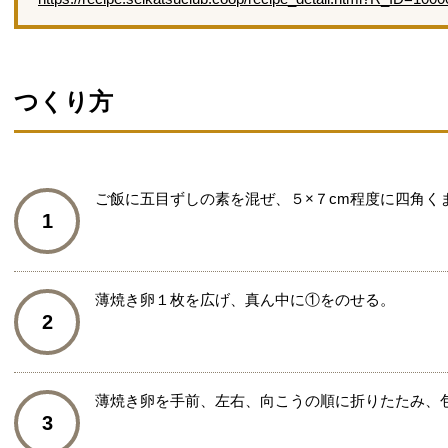
つくり方
ご飯に五目ずしの素を混ぜ、５×７cm程度に四角く
1
薄焼き卵１枚を広げ、真ん中に①をのせる。
2
薄焼き卵を手前、左右、向こうの順に折りたたみ、
3