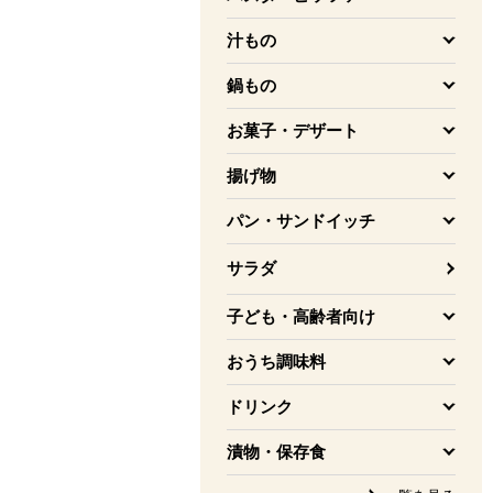
を開く
汁もの
を開く
鍋もの
を開く
お菓子・デザート
を開く
揚げ物
を開く
パン・サンドイッチ
を開く
サラダ
子ども・高齢者向け
を開く
おうち調味料
を開く
ドリンク
を開く
漬物・保存食
を開く