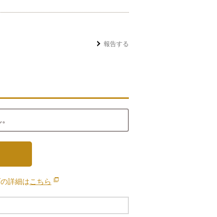
報告する
ん。
ブの詳細は
こちら
別のウィンドウで開きます。