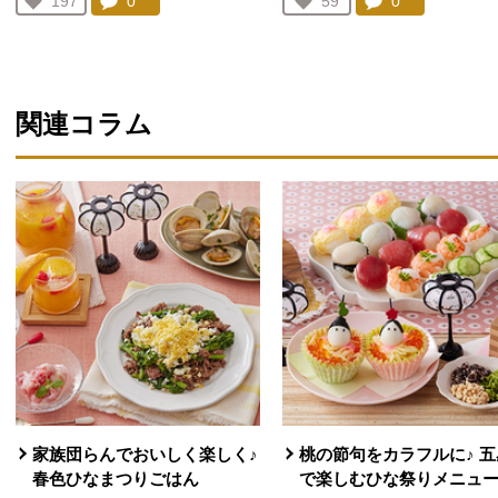
コメント：
0
件。コメントを見る。
コメント：
0
件。コメント
お気に入り登録：
197
お気に入り登録：
59
人が登録
人が登録
関連コラム
家族団らんでおいしく楽しく♪
桃の節句をカラフルに♪ 五
春色ひなまつりごはん
で楽しむひな祭りメニュ