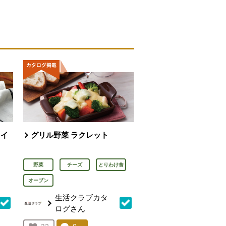
ライ
グリル野菜 ラクレット
野菜
チーズ
とりわけ食
オーブン
生活クラブカタ
ログさん