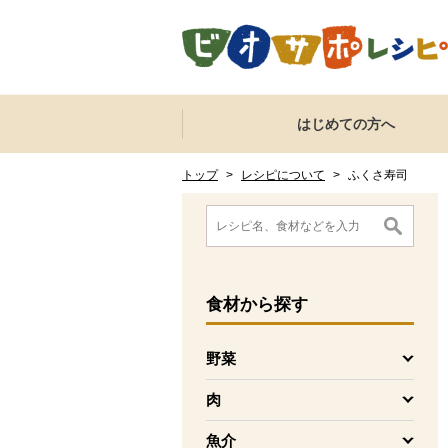
本文へジャンプする。
ページの先頭です。
ここからサイト内共通メニューです。
サイト内共通メニューをスキップする
はじめての方へ
サイト内共通メニューここまで。
ここから現在位置です。
現在位置ここまで
トップ
>
レシピについて
>
ふくさ寿司
ここから消費材検索メニューです。
消費材検索メニューここまで。
ここから本文です。
食材
から探す
野菜
を開く
肉
を開く
魚介