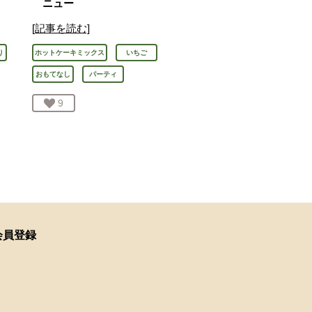
ニュー
[記事を読む]
り
ホットケーキミックス
いちご
おもてなし
パーティ
お気に入り登録：
9
人が登録
会員登録