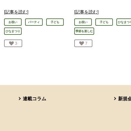
[記事を読む]
[記事を読む]
お祝い
パーティ
子ども
お祝い
子ども
ひなまつ
ひなまつり
季節を楽しむ
お気に入り登録：
3
人が登録
お気に入り登録：
7
人が登録
連載コラム
新規