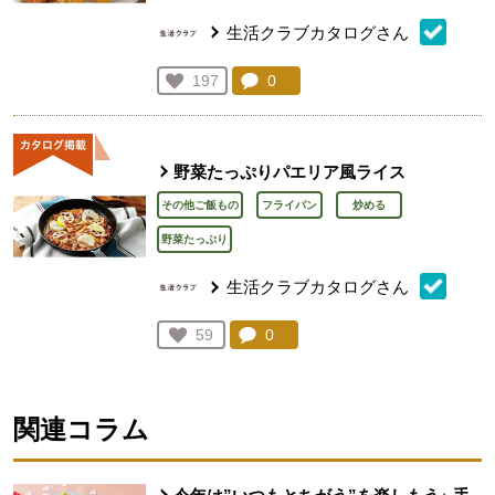
生活クラブカタログさん
コメント：
0
件。コメントを見る。
お気に入り登録：
197
人が登録
野菜たっぷりパエリア風ライス
その他ご飯もの
フライパン
炒める
野菜たっぷり
生活クラブカタログさん
コメント：
0
件。コメントを見る。
お気に入り登録：
59
人が登録
関連コラム