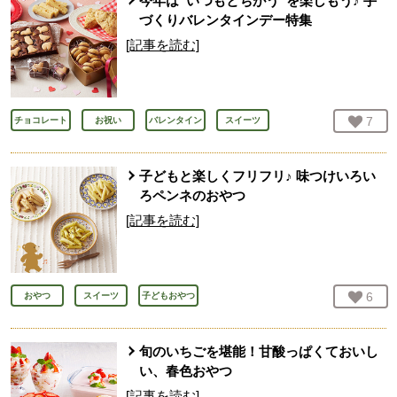
今年は”いつもとちがう”を楽しもう♪ 手
づくりバレンタインデー特集
[記事を読む]
お気
7
人
チョコレート
お祝い
バレンタイン
スイーツ
子どもと楽しくフリフリ♪ 味つけいろい
ろペンネのおやつ
[記事を読む]
お気
6
人
おやつ
スイーツ
子どもおやつ
旬のいちごを堪能！甘酸っぱくておいし
い、春色おやつ
[記事を読む]