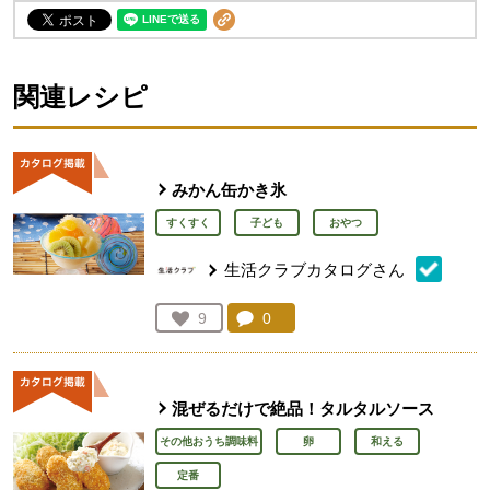
関連レシピ
みかん缶かき氷
すくすく
子ども
おやつ
生活クラブカタログさん
コメント：
0
件。コメントを見る。
お気に入り登録：
9
人が登録
混ぜるだけで絶品！タルタルソース
その他おうち調味料
卵
和える
定番