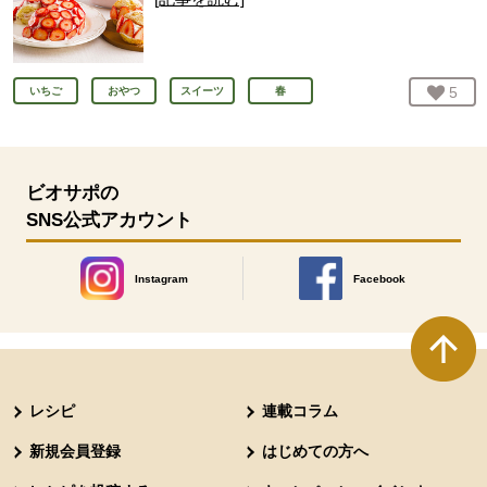
お気
5
人
いちご
おやつ
スイーツ
春
ビオサポの
SNS公式アカウント
Instagram
Facebook
別のウィンドウで開きます。
別のウィンドウで開きます
本文ここまで。
ここから共通フッターメニューです。
レシピ
連載コラム
新規会員登録
はじめての方へ