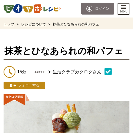
本文へジャンプする。
ページの先頭です。
ログイン
ここからサイト内共通メニューです。
サイト内共通メニューをスキップする
サイト内共通メニューここまで。
ここから現在位置です。
トップ
>
レシピについて
>
抹茶とひなあられの和パフェ
現在位置ここまで
抹茶とひなあられの和パフェ
15分
生活クラブカタログ
さん
フォローする