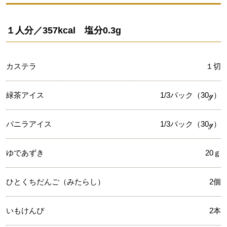
１人分／357kcal 塩分0.3g
カステラ
１切
緑茶アイス
1/3パック（30ℊ）
バニラアイス
1/3パック（30ℊ）
ゆであずき
20ｇ
ひとくちだんご（みたらし）
2個
いもけんぴ
2本