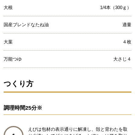
大根
1/4本（300ｇ）
国産ブレンドなたね油
適量
大葉
４枚
万能つゆ
大さじ４
つくり方
調理時間
25分※
えびは包材の表示通りに解凍し、殻と背わたを取