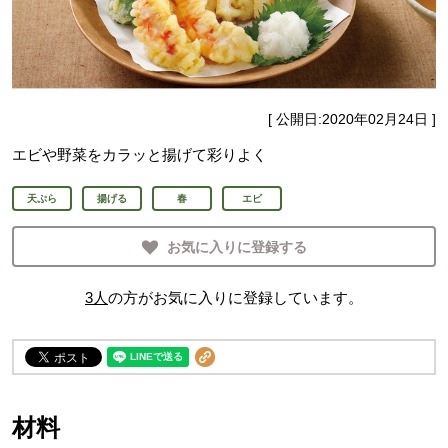
[ 公開日:
2020年02月24日
]
エビや野菜をカラッと揚げて彩りよく
天ぷら
揚げる
春
エビ
お気に入りに登録する
3
人
の方がお気に入りに登録しています。
材料