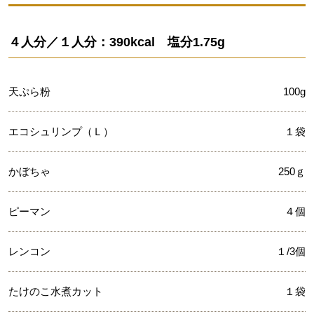
４人分／１人分：390kcal 塩分1.75g
天ぷら粉
100g
エコシュリンプ（Ｌ）
１袋
かぼちゃ
250ｇ
ピーマン
４個
レンコン
１/3個
たけのこ水煮カット
１袋