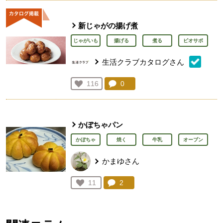
新じゃがの揚げ煮
じゃがいも
揚げる
煮る
ビオサポ
生活クラブカタログさん
コメント：
0
件。コメントを見る。
お気に入り登録：
116
人が登録
かぼちゃパン
かぼちゃ
焼く
牛乳
オーブン
かまゆさん
コメント：
2
件。コメントを見る。
お気に入り登録：
11
人が登録