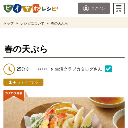
本文へジャンプする。
ページの先頭です。
ログイン
ここからサイト内共通メニューです。
サイト内共通メニューをスキップする
サイト内共通メニューここまで。
ここから現在位置です。
トップ
>
レシピについて
>
春の天ぷら
現在位置ここまで
春の天ぷら
25分※
生活クラブカタログ
さん
フォローする