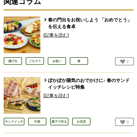
関連コラム
春の門出をお祝いしよう 「おめでとう」
を伝える食卓
[記事を読む]
お気
2
人
揚げる
ごちそう
お祝い
春
ぽかぽか陽気のおでかけに♪ 春のサンド
イッチレシピ特集
[記事を読む]
お気
3
人
サンドイッチ
行楽
親子で作る
お花見