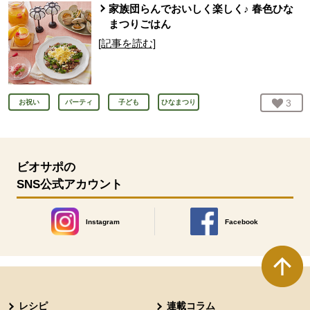
家族団らんでおいしく楽しく♪ 春色ひな
まつりごはん
[記事を読む]
お気
3
人
お祝い
パーティ
子ども
ひなまつり
ビオサポの
SNS公式アカウント
Instagram
Facebook
別のウィンドウで開きます。
別のウィンドウで開きます
本文ここまで。
ここから共通フッターメニューです。
レシピ
連載コラム