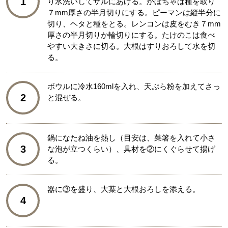
1
り水洗いしてザルにあげる。かぼちゃは種を取り
７mm厚さの半月切りにする。ピーマンは縦半分に
切り、ヘタと種をとる。レンコンは皮をむき７mm
厚さの半月切りか輪切りにする。たけのこは食べ
やすい大きさに切る。大根はすりおろして水を切
る。
ボウルに冷水160mlを入れ、天ぷら粉を加えてさっ
2
と混ぜる。
鍋になたね油を熱し（目安は、菜箸を入れて小さ
3
な泡が立つくらい）、具材を②にくぐらせて揚げ
る。
器に③を盛り、大葉と大根おろしを添える。
4