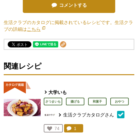
コメントする
生活クラブのカタログに掲載されているレシピです。生活クラ
ブの詳細は
こちら
別のウィンドウで開きます。
関連レシピ
大学いも
さつまいも
揚げる
和菓子
おやつ
生活クラブカタログさん
コメント：
1
件。コメントを見る。
お気に入り登録：
74
人が登録