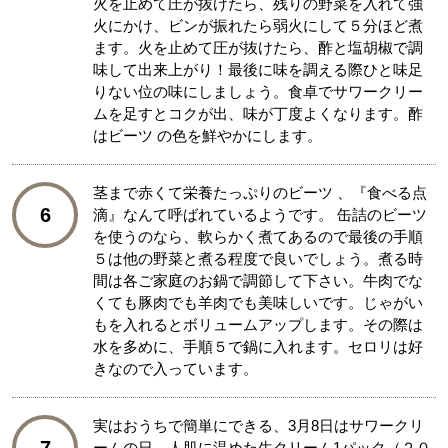
火を止めて圧が抜けたら、残りの野菜を入れて強
火にかけ、ビンが振れたら弱火にして５分ほど煮
ます。火を止めて圧が抜けたら、酢と塩胡椒で調
味して出来上がり！最後に味を調える際ひと味足
りない位の味にしましょう。食卓でサワークリー
ムを足すとコクが出、味が丁度よくなります。酢
はビーツ の色を鮮やかにします。
茎まで赤くて栄養たっぷりのビーツ 、『食べる点
6
滴』なんて呼ばれているようです。 缶詰のビーツ
を使うのなら、軟らかく煮てあるので最後の手順
５は他の野菜と煮る程度で良いでしょう。煮る時
間は各ご家庭のお鍋で調節して下さい。牛肉でな
くても豚肉でも羊肉でも美味しいです。じゃがい
もを入れるとボリュームアップします。その際は
水を多めに、手順５で鍋に入れます。セロリは好
きなので入っています。
実はおうちで簡単にできる、3月8日はサワークリ
ームの日。人肌に温めた生クリーム1パック（２０