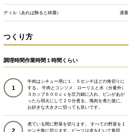
ディル（あれば飾ると綺麗）
適量
つくり方
調理時間
作業時間１時間くらい
牛肉はシチュー用に１．５センチほどの角切りに
1
する。 牛肉とコンソメ、ローリエと水（分量外）
３カップ６００ｃｃを圧力鍋に入れ、ビンがあが
ったら弱火にして２０分煮る。塊肉を煮た後に、
お好きな大きさに切っても良いです。
煮ている間に野菜を切ります。 すべての野菜を１
2
センチ角に切ります。ビーツは皮をむいて角切