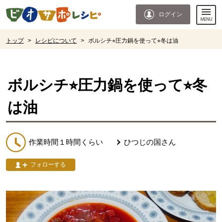
本文へジャンプする。
ページの先頭です。
ログイン
ここからサイト内共通メニューです。
サイト内共通メニューをスキップする
サイト内共通メニューここまで。
ここから現在位置です。
トップ
>
レシピについて
>
ボルシチ⭐︎圧力鍋を使って⭐︎冬は油
現在位置ここまで
ボルシチ⭐︎圧力鍋を使って⭐︎冬
は油
作業時間１時間くらい
ひつじの国
さん
フォローする