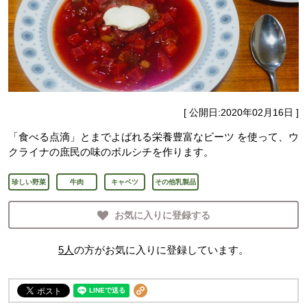
[ 公開日:
2020年02月16日
]
「食べる点滴」とまでよばれる栄養豊富なビーツ を使って、ウ
クライナの庶民の味のボルシチを作ります。
珍しい野菜
牛肉
キャベツ
その他乳製品
お気に入りに登録する
5
人
の方がお気に入りに登録しています。