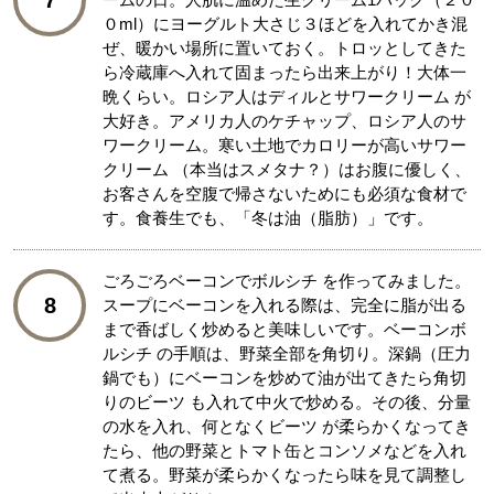
7
０ml）にヨーグルト大さじ３ほどを入れてかき混
ぜ、暖かい場所に置いておく。トロッとしてきた
ら冷蔵庫へ入れて固まったら出来上がり！大体一
晩くらい。ロシア人はディルとサワークリーム が
大好き。アメリカ人のケチャップ、ロシア人のサ
ワークリーム。寒い土地でカロリーが高いサワー
クリーム （本当はスメタナ？）はお腹に優しく、
お客さんを空腹で帰さないためにも必須な食材で
す。食養生でも、「冬は油（脂肪）」です。
ごろごろベーコンでボルシチ を作ってみました。
8
スープにベーコンを入れる際は、完全に脂が出る
まで香ばしく炒めると美味しいです。ベーコンボ
ルシチ の手順は、野菜全部を角切り。深鍋（圧力
鍋でも）にベーコンを炒めて油が出てきたら角切
りのビーツ も入れて中火で炒める。その後、分量
の水を入れ、何となくビーツ が柔らかくなってき
たら、他の野菜とトマト缶とコンソメなどを入れ
て煮る。野菜が柔らかくなったら味を見て調整し