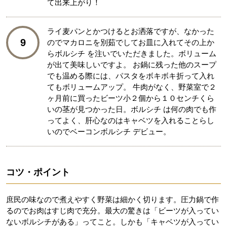
て出来上がり！
ライ麦パンとかつけるとお洒落ですが、なかった
9
のでマカロニを別茹でしてお皿に入れてその上か
らボルシチ を注いでいただきました。ボリューム
が出て美味しいですよ。 お鍋に残った他のスープ
でも温める際には、パスタをボキボキ折って入れ
てもボリュームアップ。 牛肉がなく、野菜室で２
ヶ月前に買ったビーツ小２個から１０センチくら
いの茎が見つかった日。ボルシチ は何の肉でも作
ってよく、肝心なのはキャベツを入れることらし
いのでベーコンボルシチ デビュー。
コツ・ポイント
庶民の味なので煮えやすく野菜は細かく切ります。圧力鍋で作
るのでお肉はすじ肉で充分。最大の驚きは「ビーツが入ってい
ないボルシチがある」ってこと。しかも「キャベツが入ってい