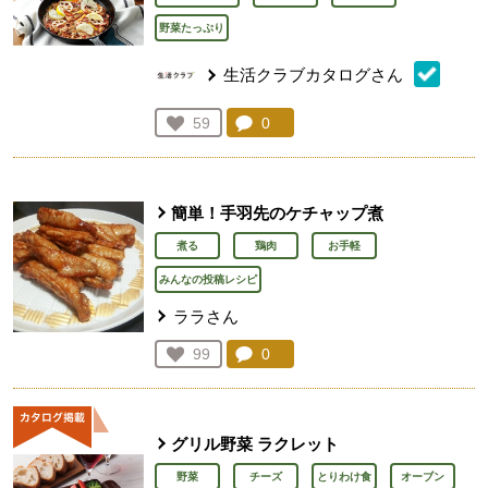
野菜たっぷり
生活クラブカタログさん
コメント：
0
件。コメントを見る。
お気に入り登録：
59
人が登録
簡単！手羽先のケチャップ煮
煮る
鶏肉
お手軽
みんなの投稿レシピ
ララさん
コメント：
0
件。コメントを見る。
お気に入り登録：
99
人が登録
グリル野菜 ラクレット
野菜
チーズ
とりわけ食
オーブン