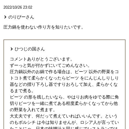
2022/10/26 23:02
のりぴー
さん
圧力鍋を使わない作り方を知りたいです。
ひつじの国
さん
コメントありがとうございます。
ずーっと気が付かずにいてごめんなさい。
圧力鍋以外のお鍋で作る場合は、ビーツ 以外の野菜をコ
トコト煮て柔らかくなったらビーツ をにんじんしりしり
器などの摺り下ろし器ですりおろして加え、柔らかくな
るまで煮る。
ビーツ の形を残したいなら、やはりお肉をゆでる際に角
切りビーツを一緒に煮てある程度柔らかくなってから他
の野菜を入れて煮ます。
大丈夫です、何だって煮えていればいいんです。という
のもボルシチ は今は知りませんが、ロシア人が言ってい
たことにゃ、日本の味噌汁と同じ感じでレストランでは