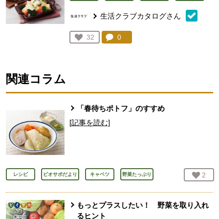
生活クラブカタログさん
コメント：
0
件。コメントを見る。
お気に入り登録：
32
人が登録
関連コラム
「春待ちポトフ」のすすめ
[記事を読む]
お気
2
人
レシピ
ビオサポだより
キャベツ
野菜たっぷり
もっとプラスしたい！ 野菜を取り入れ
るヒント