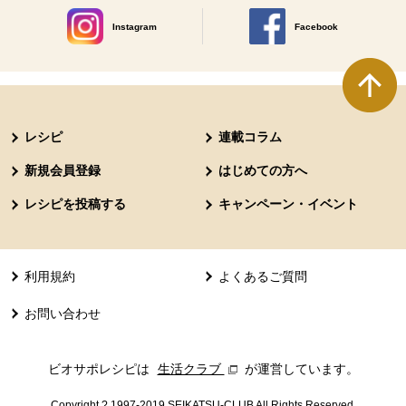
Instagram
Facebook
別のウィンドウで開きます。
別のウィンドウで開きます
本文ここまで。
ここから共通フッターメニューです。
レシピ
連載コラム
新規会員登録
はじめての方へ
レシピを投稿する
キャンペーン・イベント
利用規約
よくあるご質問
お問い合わせ
ビオサポレシピは
生活クラブ
別のウィンドウで開きます。
が運営しています。
Copyright ? 1997-2019 SEIKATSU-CLUB All Rights Reserved.