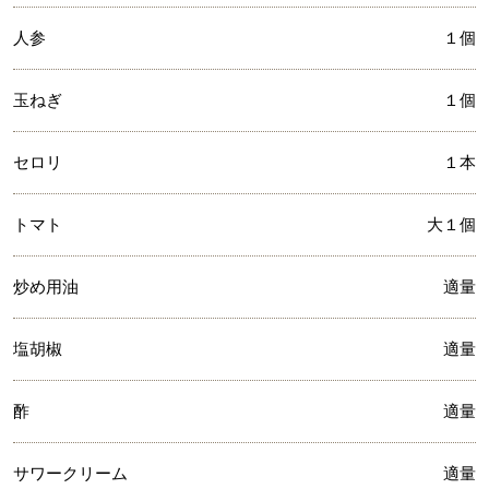
人参
１個
玉ねぎ
１個
セロリ
１本
トマト
大１個
炒め用油
適量
塩胡椒
適量
酢
適量
サワークリーム
適量