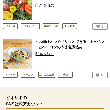
[記事を読む]
お気
2
人
ビオサポ
ビオサポだより
野菜たっぷり
ビオサポ
お鍋ひとつでササッとできる ! キャベツ
とベーコンのうま塩煮込み
[記事を読む]
お気
18
人
キャベツ
ベーコン
豆・豆加工品
時短
ビオサポの
SNS公式アカウント