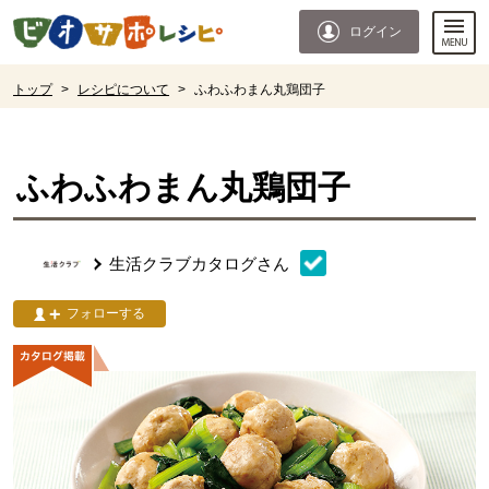
本文へジャンプする。
ページの先頭です。
ログイン
ここからサイト内共通メニューです。
サイト内共通メニューをスキップする
サイト内共通メニューここまで。
ここから現在位置です。
トップ
>
レシピについて
>
ふわふわまん丸鶏団子
現在位置ここまで
ふわふわまん丸鶏団子
生活クラブカタログ
さん
フォローする