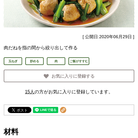
[ 公開日:
2020年06月29日
]
肉だねを指の間から絞り出して作る
玉ねぎ
炒める
肉
ご飯がすすむ
お気に入りに登録する
15
人
の方がお気に入りに登録しています。
材料