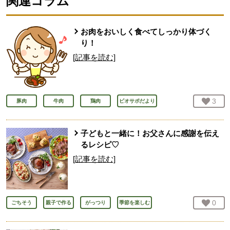
関連コラム
お肉をおいしく食べてしっかり体づく
り！
[記事を読む]
お気
3
人
豚肉
牛肉
鶏肉
ビオサポだより
子どもと一緒に！お父さんに感謝を伝え
るレシピ♡
[記事を読む]
お気
0
人
ごちそう
親子で作る
がっつり
季節を楽しむ