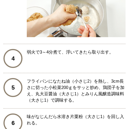
弱火で3～4分煮て、浮いてきたら取り出す。
4
フライパンになたね油（小さじ2）を熱し、3cm長
5
さに切った小松菜200ｇをサッと炒め、鶏団子を加
え、丸大豆醤油（大さじ1）とみりん風醸造調味料
（大さじ1）で調味する。
味がなじんだら水溶き片栗粉（大さじ1）を回し入
6
れる。