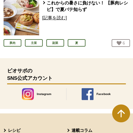
これからの暑さに負けない！ 【豚肉レシ
ピ】で夏バテ知らず
[記事を読む]
お気
6
人
豚肉
主菜
副菜
夏
ビオサポの
SNS公式アカウント
Instagram
Facebook
別のウィンドウで開きます。
別のウィンドウで開きます
本文ここまで。
ここから共通フッターメニューです。
レシピ
連載コラム