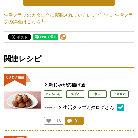
生活クラブのカタログに掲載されているレシピです。生活クラ
ブの詳細は
こちら
別のウィンドウで開きます。
関連レシピ
新じゃがの揚げ煮
じゃがいも
揚げる
煮る
ビオサポ
生活クラブカタログさん
コメント：
0
件。コメントを見る。
お気に入り登録：
116
人が登録