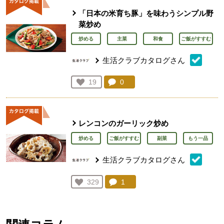
「日本の米育ち豚」を味わうシンプル野
菜炒め
炒める
主菜
和食
ご飯がすすむ
生活クラブカタログさん
コメント：
0
件。コメントを見る。
お気に入り登録：
19
人が登録
レンコンのガーリック炒め
炒める
ご飯がすすむ
副菜
もう一品
生活クラブカタログさん
コメント：
1
件。コメントを見る。
お気に入り登録：
329
人が登録