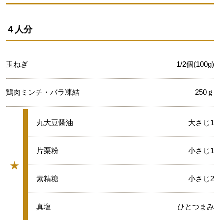
４人分
玉ねぎ
1/2個(100g)
鶏肉ミンチ・バラ凍結
250ｇ
★
丸大豆醤油
大さじ1
★
片栗粉
小さじ1
★
グループ
★
素精糖
小さじ2
★
真塩
ひとつまみ